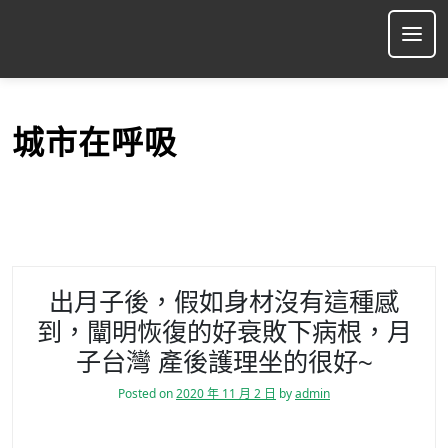
S
k
Ope
i
p
t
o
城市在呼吸
c
o
n
t
e
n
t
出月子後，假如身材沒有這種感
到，闡明恢復的好衰敗下病根，月
子台灣 產後護理坐的很好~
Posted on
2020 年 11 月 2 日
by
admin