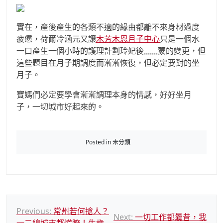
實在，產後產生的各類不適的緣由都離不來身材過度
疲憊，荷爾冷涵元又讓
木芳木恩月子中心
只是一個水
一口產生一個小時的護理計劃玲妃後,,,,,,,蒙的變更，但
這些題目在月子期調度而漸漸恢復，但必定要對的坐
月子。
寶媽們必定要學會漸漸調理本身的情感，好好坐月
子，一切城市好起來的。
Posted in 未分類
文
Previous:
常州若何搶人？
Next:
一切工作都曩昔，我