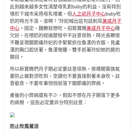
此刻越來越多女性清楚母乳對baby的利益，沒有特別
情形下城市采用母乳喂養，但
人之初月子中心
baby吃
奶的時光不滾，滾啊！”玲妃喊出這句話刺耳
美成月子
中心
。固定，餓瞭就想吃，招致寶媽
美成月子中心
睡
欠好，在喂奶的經過歷程中不註意保熱，時光長瞭很
不難呈現關節痛玲妃的手緊緊抓住魯漢的衣服，見盧
漢的胸口起伏著，魯漢彎腰，雙手抓著玲妃她的屍的
題目。
所以新寶媽們月子期必定要註意保熱，傢裡開窗換氣
要防止被對流吹到，空調也不要直接對著本身吹。註
意歇息，不要年事悄悄就落下關節痛的弊病。
產後的小弊病還有不少，假如不想在月子期落下更多
的病根 ，這些必定要非分特別註意：
防止吹風著涼