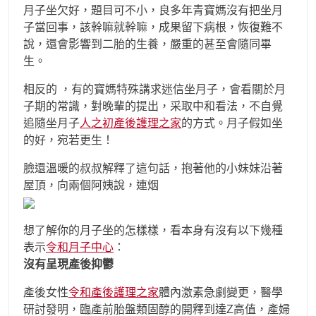
月子坐欠好，題目可不小，良多年青寶媽沒有把坐月
子當回事，該幹嘛就幹嘛，成果留下病根，恢復難不
說，還會影響到二胎的生養，嚴重的甚至會隨同畢
生。
相反的 ，有的寶媽特殊講求迷信坐月子，會看關於月
子期的常識，對晚輩的提出，采取中和看法，不自覺
追隨坐月子
人之初產後護理之家
的方式。月子假如坐
的好，宛若更生！
臉還溫暖的叔叔解釋了這句話，抱著他的小妹妹沿著
屋頂，向兩個阿姨說，連烟
想了解你的月子坐的怎樣樣，看本身有沒有以下幾種
表示
令和月子中心
：
沒有呈現產後抑鬱
產後女性
令和產後護理之家
體內激素急劇變更，醫學
研討發明，臨產前胎盤類固醇的開釋到達Z高值，產婦