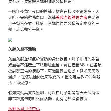
要有度，要依據寶媽的情形公道進補。
一味年夜魚年夜肉的進補身材實在接收不瞭幾多，天
天吃不完的雞鴨魚肉，滋補
美成產後護理之家
高湯等
月子餐實在並不迷信，寶媽們們要公道設定本身的三
餐，註意養分平衡。
久躺久坐不活動
久坐久躺並晦氣於寶媽的身材恢復，月子期持久躺著
或坐著不難產生下肢靜脈血栓。實在產後6周，在各項
檢討都正常的情形下，可過量做些活動，例如天天散
漫步 ，在傢哄娃仍是可以做的，但必定要做好保熱辦
法，忌受涼。
假如寶媽其實是無聊，可以在月子期開端天天保持做
非常鐘擺佈的凱格爾活動，更有助於產後恢復。
木芳木恩月子中心