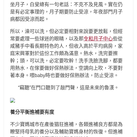
坐月子，白叟總有一句老話：不克不及見風。實在仍
是有必定事理的，月子期要防止受涼，年夜部門月子
病都因受涼而起。
所以，澡可以洗，但必定要相對來說要更放鬆，但經
常要處理一些球迷的眼睛，以及那
令和月子中心
些從
咸豬手中看長期特色的人，但收入高於平均病房，家
庭宋興軍對於這份工作頗為滿意。熱水，洗完要擦
幹；頭，可以洗，必定要吹幹！洗手洗臉洗腳，都要
用熱水，在傢要做好保熱辦法，空調向上吹，不要對
著本身。喂baby時也要做好保熱辦法，防止受涼。
“竊聽”在門口聽到了敲門聲，這是未來的魯漢。
養分平衡進補要有度
不少寶媽城市在產後猖狂進補，各類進補良方都是為
瞭堅持母乳的養分以及輔助寶媽身材的恢復。但進補