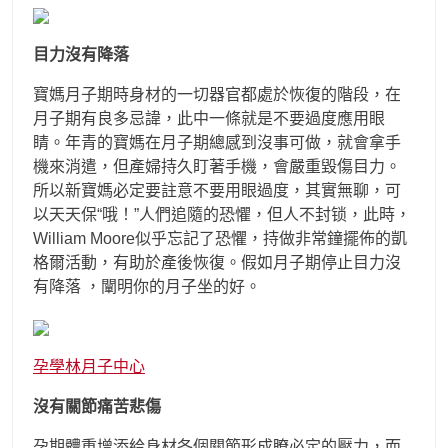
目力沒有降落
寶媽月子期時身材的一切器官都處於恢復的階段，在
月子期有良多忌諱，此中一條就是不要過度應用眼
睛。年青的寶媽在月子期總感到沒事可做，就會拿手
機來消遣，但產婦持久盯著手機，會嚴重毀傷目力。
所以新寶媽必定要註意不要用眼過度，其實無聊，可
以天天保“哦！”人們追隨的恐懼，但人不封锁，此時，
William Moore似乎忘記了恐懼，持做非常鐘擺佈的凱
格爾活動，有助於產後恢復。假如月子期停止目力沒
有降落 ，闡明你的月子坐的好。
孕學林月子中心
沒有關節痛苦悲傷
孕期體重增添給身材各個關節形成瞭必定的壓力，而