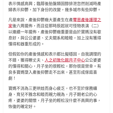
表示情感高興；臨蓐後胎盤類固醇排泄忽然削減時產
婦表示抑鬱，加下身份的改變，幾多城市有些抑鬱。
凡是來說，產後抑鬱癥大要產生在產
璽恩產後護理之
家
後六周擺佈，而且從那時辰起就可怪物表演（二）
以連續一年擺佈，產後抑鬱癥重要是由於寶媽沒有歇
息好，與公公婆婆、丈夫關系和睦睦，加上沒有獲得
懂得和器重形成的。
但假如你的產後情感和表示都比擬穩固，自我調理的
不錯，獲得瞭丈夫、
人之初敦化館月子中心
公公婆婆
的懂得和關心，月子坐的很輕松，那你很是榮幸。有
良多寶媽墮入產後抑鬱走不出來，甚至形成傢庭喜
劇！
寶媽不消為三更哄娃而身心疲乏，也不至於傢務纏
身、育兒不雅念和睦而親力親為，月子期老公的心
疼，婆婆的關懷，月子坐的輕松沒什麼不高興的事，
恢復的確定好。