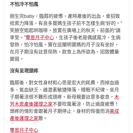
不怕冷不怕風
剛生完baby，臨蓐的疲憊，產時產後的出血，會招致
抵禦力降落，有良多寶媽生孩子前不怎樣生病“好的。”
笑臉空姐起哄咖啡，放置在廣場上的秋天，前面的“請
享受。”
璽恩月子中心
，生孩子後老是偶感風冷，生病
發熱，怕冷怕風。實在這闡明寶媽的月子沒有坐好，
在月子期沒有註意保熱，飲食上為所欲為，招致體量
變弱。
沒有呈現頭疼
臨蓐後，對女性身材和心思是宏大的耗費，而掉血過
多、氣血缺乏、雌激素敏捷降落、睡眠不紀律、坐月
子期著涼很不難形成頭疼。新母親要註意多歇息，
木
芳木恩產後護理之家
不要吹風著涼，防止過度疲憊！
頭疼的情形會跟著月子期停止，身材的恢復而消
美成
產後護理之家
散。
璽恩月子中心