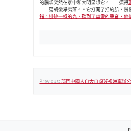
的腦袋突然在家中和大明星想它。 須得
蕩胡蠻凈夷藩。。它打開了括約肌，慢慢
錯。掛紗一樣的光，聽到了幽靈的聲音，他
文
Previous:
部門中國人自大自虐蔑視嫌棄辦
章
導
覽
P