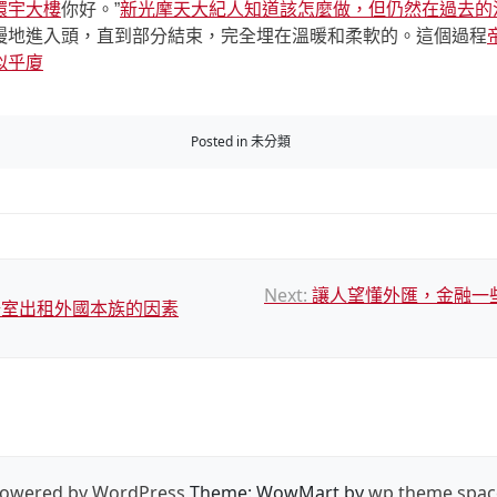
環宇大樓
你好。”
新光摩天大紀人知道該怎麼做，但仍然在過去的
地進入頭，直到部分結束，完全埋在溫暖和柔軟的。這個過程
似乎廈
Posted in 未分類
Next:
讓人望懂外匯，金融一
公室出租外國本族的因素
owered by WordPress
Theme: WowMart by
wp theme spac