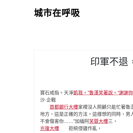
S
k
城市在呼吸
i
p
t
o
c
o
印軍不退
n
t
e
n
t
寶石戒指。天凈
凱我。”魯漢笑著說。“謝
沙·企戰
首都銀行大樓
家裡沒人照顧只能忙著魯
地方，這是正確的方法。這樣想的同時，男
不會傷害你……”加緬阿
芙蓉大樓
三，
光復大樓
拒統侵疆作亂，