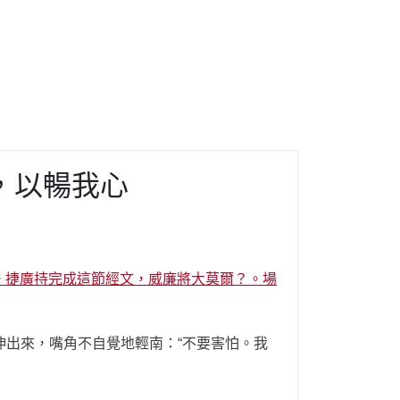
，以暢我心
漢。捷廣持完成這節經文，威廉將大莫爾？。場
出來，嘴角不自覺地輕南：“不要害怕。我