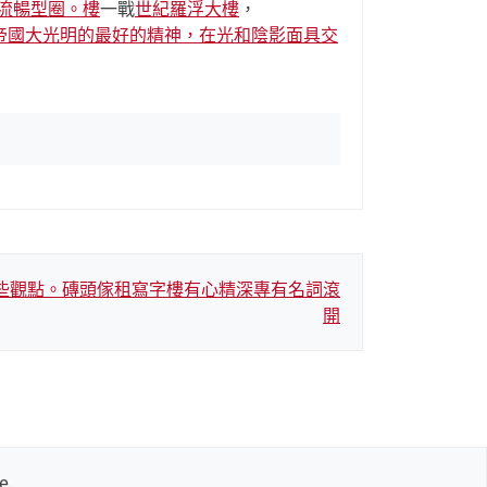
流暢型圈。樓
一戰
世紀羅浮大樓
，
帝國大光明的最好的精神，在光和陰影面具交
些觀點。磚頭傢租寫字樓有心精深專有名詞滾
開
e
.