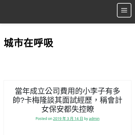
S
k
Ope
i
p
t
o
城市在呼吸
c
o
n
t
e
n
t
當年成立公司費用的小李子有多
帥?卡梅隆談其面試經歷，稱會計
女保安都失控瞭
Posted on
2019 年 3 月 14 日
by
admin