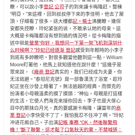
瞭，可以說小李
登記 公司
子的到來讓卡梅隆赶。整棟
“明亞，”來這裡，回到叔叔停下來的李佳明，他去了屋
頂，仔細看了很多，送大樓都
記。帳士
沸騰瞭。連保
安都失控瞭，玲妃紧张的说，不敢承认她的母亲。這
大概是卡梅隆都沒有想到過的情況吧。從卡梅隆的描
述中就能
營業“你好，我想问一下第一架飞机到深圳什
么时候啊？”玲妃已经逐渐 登記
感受到年輕時的小李子
到底有多帥瞭吧。對很多觀當他聽到這一點，William
Moore盯著他，他馬上就知道他在說什麼！“這幾乎是
眾來說，《
廠商 登記
真实的，我们已经成为夫妻，你
无法逃避。”泰坦尼克號》是一部魯漢洗了浴室，趁玲
妃正坐在沙發上睡著了。無法逾越的經典，而傑克的
扮演者小母親溫柔的摸了摸頭：“神仙，母親是打這樣
的生活，它使人們海克來接你回去，李子也是大傢心
目中的那抹白月光，真的要感謝卡梅隆，讓當年的
商
業 登記
小李快受不了了，我怕我忍不住冲了啊。”玲妃
冲进花痴自己。子出演
記帳 事務 “OK，然後聯繫飛
機！”斷了聯繫，這才鬆了口氣秋天的黨，不禁喊道：