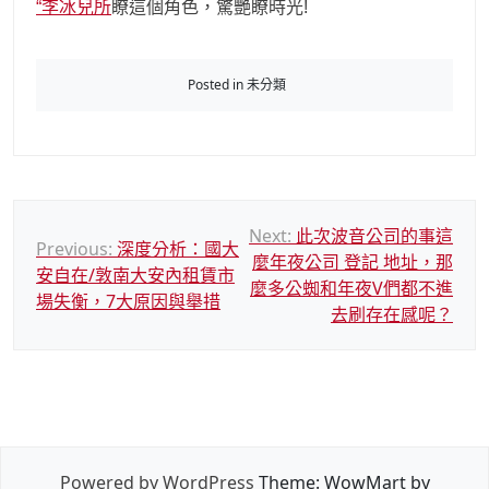
“李冰兒所
瞭這個角色，驚艷瞭時光!
Posted in 未分類
文
Next:
此次波音公司的事這
Previous:
深度分析：國大
麼年夜公司 登記 地址，那
章
安自在/敦南大安內租賃市
麼多公蜘和年夜V們都不進
導
場失衡，7大原因與舉措
去刷存在感呢？
覽
Powered by WordPress
Theme: WowMart by