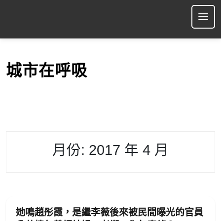
S
k
Ope
i
p
t
o
城市在呼吸
c
o
n
t
e
n
t
月份:
2017 年 4 月
她鳴趙彤霞，是繼李薇後來被民間曝光的官員