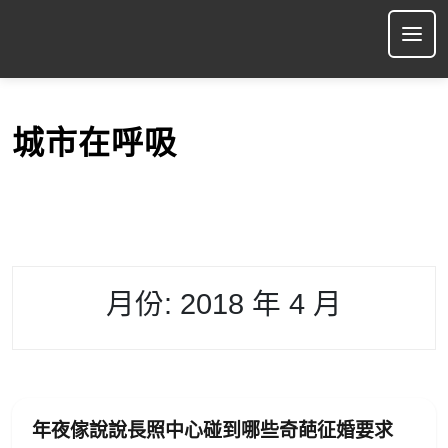
S
k
Ope
i
p
t
o
城市在呼吸
c
o
n
t
e
n
t
月份:
2018 年 4 月
年夜傢說說長照中心碰到哪些奇葩征婚要求