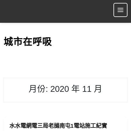
S
k
Ope
i
p
t
o
城市在呼吸
c
o
n
t
e
n
t
月份:
2020 年 11 月
水水電網電三局老撾南屯1電站施工紀實