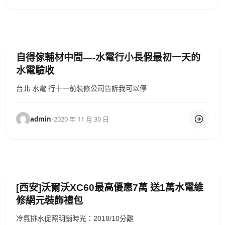
自得傢輔材中間—-水電行小長假最初一天的
水電驗收
台北 水電 行十一前裝修公司告訴我可以停
admin
•
2020 年 11 月 30 日
[西安]沃爾沃XC60最高優惠7萬 送1萬水電維
修網元裝飾禮包
冷氣排水促照明銷時光：2018/10分離