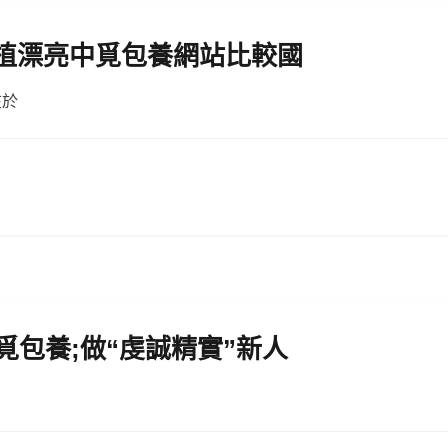
扶植漂亮中覓包養網站比較國
在於
覓包養;做“虔誠精實”新人