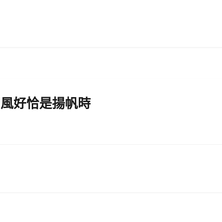
光丨風好恰是揚帆時