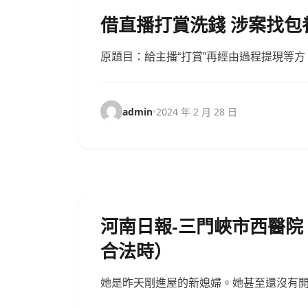
借直播打賞洗錢 涉案找包
原題目：給主播“打賞”再經由過程提現等方
admin
•
2024 年 2 月 28 日
河南日報-三門峽市西醫
合法時）
她是昨天剛進屋的新媳婦。她甚至還沒有