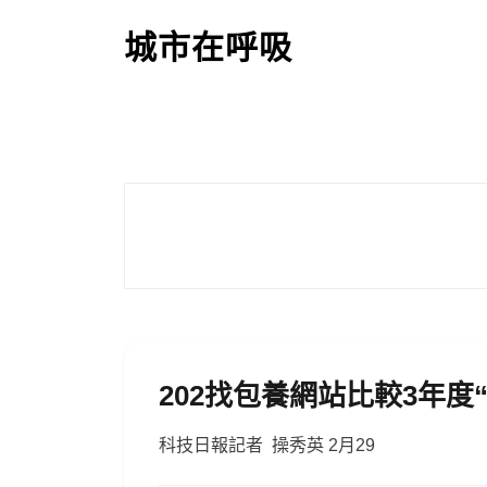
S
k
城市在呼吸
i
p
t
o
c
o
n
t
e
n
t
202找包養網站比較3年度
科技日報記者 操秀英 2月29