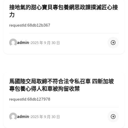
接地氣的甜心寶貝專包養網思政課撲滅匠心接
力
requestId:68db12b367
admin
•
2025 年 9 月 30 日
馬國陸交局取締不符合法令私召車 四新加坡
專包養心得人和車被拘留收禁
requestId:68db127978
admin
•
2025 年 9 月 30 日