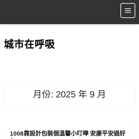
S
k
Ope
i
p
t
o
城市在呼吸
c
o
n
t
e
n
t
月份:
2025 年 9 月
1008靠設計包裝個溫馨小叮嚀 安康平安過好