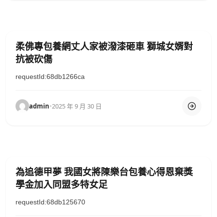
柔佛專包養網丈人家被潑漆砸車 獅城女婿對
抗被砍傷
requestId:68db1266ca
admin
•
2025 年 9 月 30 日
為追德甲夢 我國女將陳樂台包養心得恩棄獎
學金加入同盟多特女足
requestId:68db125670