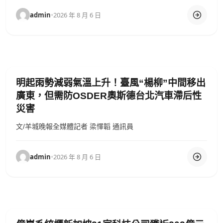
admin
•
2026 年 8 月 6 日
明起雨勢減弱氣溫上升！臺風“楊柳”中間移出
廣東，但需防OSDER奧斯德台北汽車滯后性
災害
文/羊城晚報全媒體記者 梁懌韜 通訊員
admin
•
2026 年 8 月 6 日