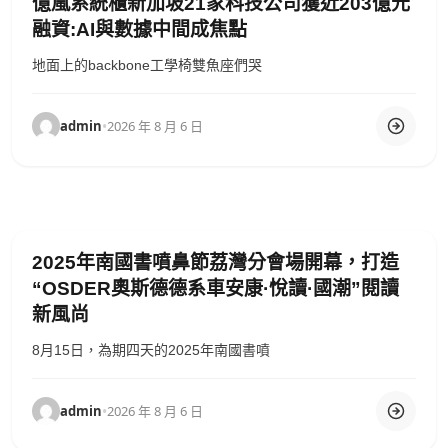
億嵐系統櫃新加坡21家科技公司獲近203億元
融資:AI與數據中間成焦點
地面上的backbone工學椅雙魚座們哭
admin
•
2026 年 8 月 6 日
2025年南國書噴鼻節荔灣分會場開幕，打造
“OSDER奧斯德德系車安康·悅讀·國潮”閱讀
新風尚
8月15日，為期四天的2025年南國書噴
admin
•
2026 年 8 月 6 日