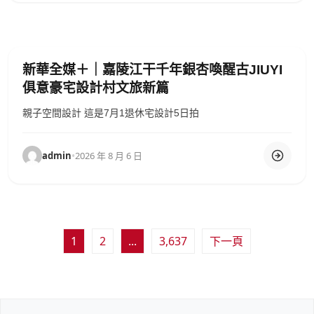
新華全媒＋｜嘉陵江干千年銀杏喚醒古JIUYI
俱意豪宅設計村文旅新篇
親子空間設計 這是7月1退休宅設計5日拍
admin
•
2026 年 8 月 6 日
文
1
2
...
3,637
下一頁
章
分
頁