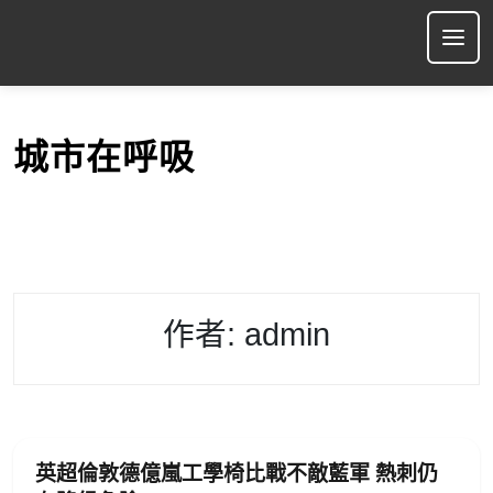
S
k
Ope
i
p
t
o
城市在呼吸
c
o
n
t
e
n
t
作者:
admin
英超倫敦德億嵐工學椅比戰不敵藍軍 熱刺仍