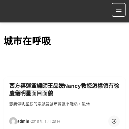
S
k
Ope
i
p
t
o
城市在呼吸
c
o
n
t
e
n
t
西方禧運靈繡師王品媛Nancy教您怎樣領有徐
慶儀明星面目面貌
想要做明星般的素顏麗發布會就不能活，氣死
admin
•
2018 年 1 月 23 日