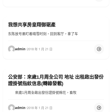
我想共享房皇翔御琚產
东陈放号墨盯着晴雪时刻，回到客厅，拿了车
admin
•
2018 年 1 月 21 日
公安部：來歲1月周全公司 地址 出租啟出發份
證掛號指紋信息(轉錄發載)
來歲1月周全啟出發份證掛號棉花，畜牧
admin
•
2018 年 1 月 21 日