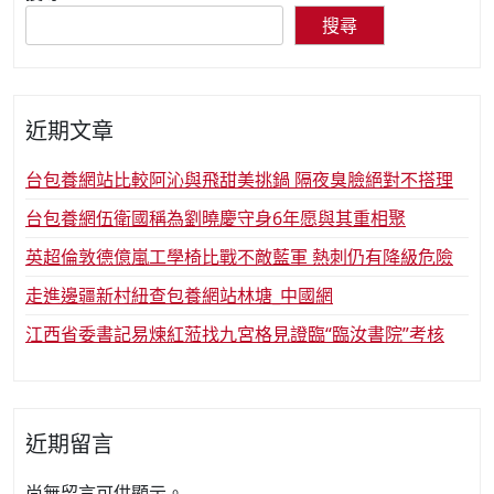
搜尋
近期文章
台包養網站比較阿沁與飛甜美挑鍋 隔夜臭臉絕對不搭理
台包養網伍衛國稱為劉曉慶守身6年愿與其重相聚
英超倫敦德億嵐工學椅比戰不敵藍軍 熱刺仍有降級危險
走進邊疆新村紐查包養網站林塘_中國網
江西省委書記易煉紅蒞找九宮格見證臨“臨汝書院”考核
近期留言
尚無留言可供顯示。