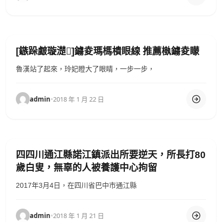
[鏃跺皻璇濋]鐪夌瑪榪樻眼線 推薦槸鐪夌矇
魯漢站了起來，玲妃瞪大了眼睛，一步一步，
admin
•
2018 年 1 月 22 日
四四川通江縣諾江鎮派出所要逆天，所長打80
歲白叟，無辜的人被養護中心拘留
2017年3月4日，在四川省巴中市通江縣
admin
•
2018 年 1 月 21 日