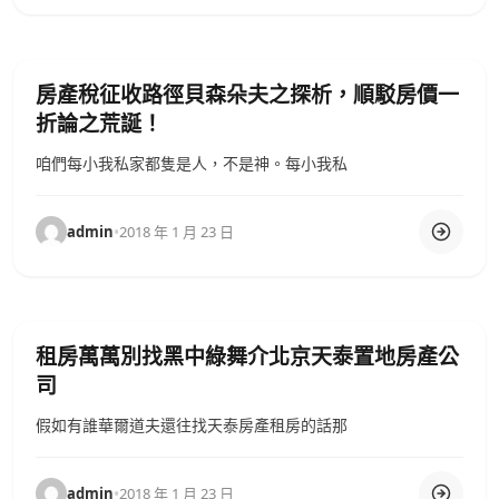
房產稅征收路徑貝森朵夫之探析，順駁房價一
折論之荒誕！
咱們每小我私家都隻是人，不是神。每小我私
admin
•
2018 年 1 月 23 日
租房萬萬別找黑中綠舞介北京天泰置地房產公
司
假如有誰華爾道夫還往找天泰房產租房的話那
admin
•
2018 年 1 月 23 日