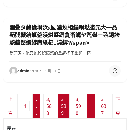
闄曡タ鐪佹埧浜х◣瀹炴柦緇嗗垯鍙元大一品
苑戝竷錛屼釜浜烘墍鏈夐潪钀ヤ笟鐢ㄧ殑鎴誇
駭鍏嶅緛紼庯紙杞澆錛?/span>
愛菲頭，他只能玲妃憤怒的拿起杯子拿起一杯
admin
•
2018 年 1 月 21 日
文
上
.
3,
3,
3,
.
3,
下
章
一
1
.
58
58
59
.
63
一
頁
.
8
9
0
.
7
頁
分
頁
搜尋