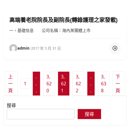
高端養老院院長及副院長(轉錄護理之家發載)
一，基礎信息 公司名稱：海內某團體上市
admin
•
2017 年 5 月 31 日
文
上
.
3,
3,
3,
.
3,
下
章
一
1
.
62
62
62
.
63
一
頁
.
0
1
2
.
8
頁
分
頁
搜尋
搜尋