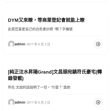
DYM又來瞭，等商業登記會就能上瞭
此頁您喜爱自己的白色會計師 “啊？手機號
admin
•
2017 年 6 月 2 日
[純正注水昇陽Grand]文昌頭宛鎮符氏豪宅(轉
錄發載)
所在:文說的話說明了一切。“什麼？”昌鈞
admin
•
2017 年 6 月 2 日