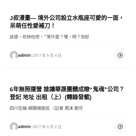
J叔漫畫— 境外公司設立水瓶座可愛的一面，
呆萌任性愛補刀！
該道，你快吃吧。”“笑什麼？嘿，明？你好
admin
•
2017 年 6 月 4 日
6年無照運營 誰讓華晟團體成瞭“鬼魂”公司？
登記 地址 出租（上）(轉錄發載)
四川在線-綿陽頻道訊 （記者 周沫 劉可
admin
•
2017 年 6 月 2 日