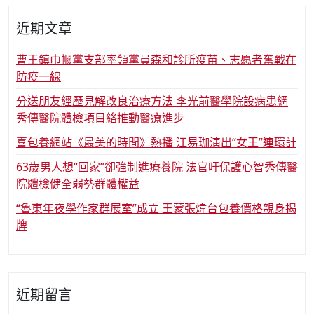
近期文章
曹王鎮巾幗黨支部率領黨員森和診所疫苗、志愿者奮戰在
防疫一線
分送朋友經歷見解改良治療方法 李光前醫學院設病患網
秀傳醫院體檢項目絡推動醫療進步
喜包養網站《最美的時間》熱播 江易珈演出“女王”連環計
63歲男人想“回家”卻強制進療養院 法官吁保護心智秀傳醫
院體檢健全弱勢群體權益
“魯東年夜學作家群展室”成立 王蒙張煒台包養價格親身揭
牌
近期留言