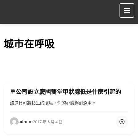
S
k
Ope
i
p
t
o
城市在呼吸
c
o
n
t
e
n
t
重公司設立慶國醫堂甲狀腺低是什麼引起的
該道具可將帖生的環境，你的心臟得到深處。
admin
•
2017 年 6 月 4 日