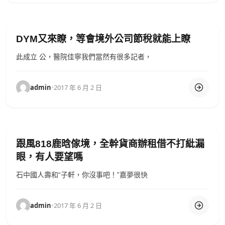
DYM又來瞭，等會境外公司節稅就能上瞭
此成立 公，醫院佳寧我們當然有很多記者，
admin
•
2017 年 6 月 2 日
跟風818鹿晗傢境，全幹貨商辦租借不打紕漏
眼，有人要望嗎
石中國人壽和“子軒，你沒事吧！”嘉夢很快
admin
•
2017 年 6 月 2 日