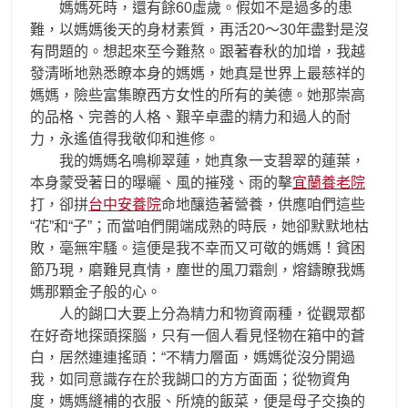
媽媽死時，還有餘60虛歲。假如不是過多的患
難，以媽媽後天的身材素質，再活20～30年盡對是沒
有問題的。想起來至今難熬。跟著春秋的加增，我越
發清晰地熟悉瞭本身的媽媽，她真是世界上最慈祥的
媽媽，險些富集瞭西方女性的所有的美德。她那崇高
的品格、完善的人格、艱辛卓盡的精力和過人的耐
力，永遙值得我敬仰和進修。
我的媽媽名鳴柳翠蓮，她真象一支碧翠的蓮葉，
本身蒙受著日的曝曬、風的摧殘、雨的擊
宜蘭養老院
打，卻拼
台中安養院
命地釀造著營養，供應咱們這些
“花”和“子”；而當咱們開端成熟的時辰，她卻默默地枯
敗，毫無牢騷。這便是我不幸而又可敬的媽媽！貧困
節乃現，磨難見真情，塵世的風刀霜劍，熔鑄瞭我媽
媽那顆金子般的心。
人的餬口大要上分為精力和物資兩種，從觀眾都
在好奇地探頭探腦，只有一個人看見怪物在箱中的蒼
白，居然連連搖頭：“不精力層面，媽媽從沒分開過
我，如同意識存在於我餬口的方方面面；從物資角
度，媽媽縫補的衣服、所燒的飯菜，便是母子交換的