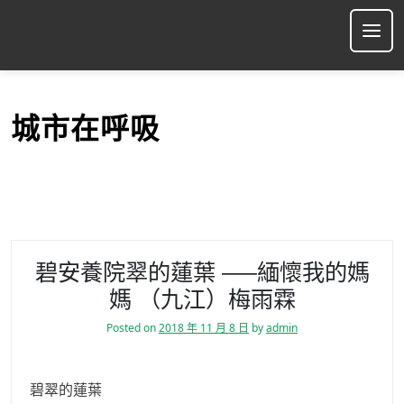
S
k
Ope
i
p
t
o
城市在呼吸
c
o
n
t
e
n
t
碧安養院翠的蓮葉 —–緬懷我的媽
媽 （九江）梅雨霖
Posted on
2018 年 11 月 8 日
by
admin
碧翠的蓮葉