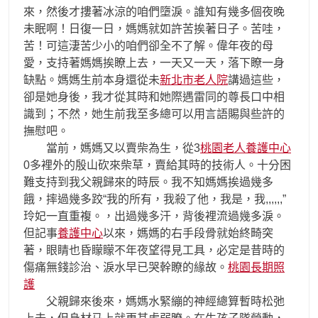
來，然後才摟著冰涼的咱們墮淚。誰知有幾多個夜晚
未眠啊！日復一日，媽媽就如許苦挨著日子。苦哇，
苦！可這淒苦少小的咱們卻全不了解。偉年夜的母
愛，支持著媽媽挨瞭上去，一天又一天，落下瞭一身
缺點。媽媽生前本身還從未
新北市老人院
講過這些，
卻是她身後，我才從其時和她際遇雷同的尊長口中相
識到；不然，她生前我至多總可以用言語賜與些許的
撫慰吧。
當前，媽媽又以賣柴為生，從3
桃園老人養護中心
0多裡外的殷山砍來柴草，賣給其時的技術人。十分困
難支持到我父親歸來的時辰。我不知媽媽挨過幾多
餓，摔過幾多跤“我的所有，我殺了他，我是，我,,,,,,”
玲妃一直重複。，出過幾多汗，背後裡流過幾多淚。
但記事
養護中心
以來，媽媽的右手段骨就始終畸突
著，眼睛也昏矇矇不年夜望得見工具，必定是昔時的
傷痛無錢診治、淚水早已哭幹瞭的緣故。
桃園長期照
護
父親歸來後來，媽媽水緊繃的神經總算暫時松弛