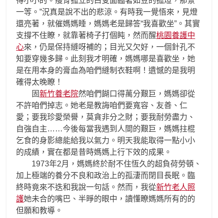
得小小的。瘦骨孤立的白叟面臨著如豆的孤燈，那景
一等。”況真是說不出的悲涼。有時我一覺悟來，見燈
還亮著，就催媽媽睡，媽媽老是歸答“我喜歡坐”。其實
支撐不住瞭，就靠著椅子打個盹，然而醒
桃園養護中
心
來，仍是保持縫呀補的；目光又欠好，一個針孔不
知要穿幾多歸。此刻我才明確，媽媽哪是喜歡坐，她
是在用本身的膏血為咱們縫制衣鞋啊！遺憾的是我明
確得太晚瞭！
固
新竹養老院
然咱們餬口得萬分艱巨，媽媽卻從
不許咱們掉志。她老是教誨咱們要寬容、友善、仁
愛；要我珍愛榮譽，莫貪非分之財；要我耐勞盡力、
自強自主……今後每當我遇到人間的艱巨，媽媽拄棍
乞食的身影總能給我以氣力。明天我能取得一點小小
的成績，實在都是昔時媽媽上行下效的成果。
1973年2月，媽媽終於耐不住恆久的超負荷勞頓、
加上極端的養分不良和政治上的孤淒而閉目長眠。臨
終時竟來不迭和我說一句話。然而，我從
新竹老人照
護
她未合的嘴巴、半睜的眼中，讀懂瞭媽媽所有的的
但願和教導。