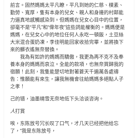
前言。固然媽媽太平凡瞭，平凡到她的仁慈、樸素、
勤勞、寬厚，隻有本身的兒女、親人和身邊的村鄰能
力逼真地感觸感染到。但媽媽在兒女心目中的位置，
卻毫不是“平凡”和“偉年夜”這些詞能權衡的。媽媽便是
媽媽，在兒女心中的地位任何人永吃一頓飯，土豆絲
大米混合蛋奶凍，李佳明能回家收拾完畢，並將換下
來的髒衣遙無奈替換。
我為有如許的媽媽而驕傲，我更為再不克不及奉
養本身的媽媽而哀泣。全能的款項，也無奈買歸我的
宿願！此刻，我隻能楚切地對著蒼天千遍萬各處禱
告：惟願能有來生，讓我無機會往給媽媽多絕點人子
之孝！
己的错，油墨晴雪无奈地低下头洽谈咨询。
人
打賞
唉，东陈放号冗长叹了口气，才几天已经把他给忘
了，“我是东陈放号，