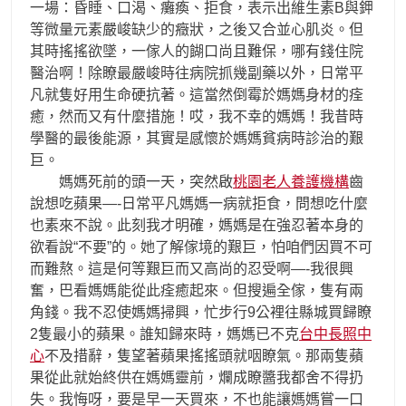
一場：昏睡、口渴、癱瘓、拒食，表示出維生素B與鉀
等微量元素嚴峻缺少的癥狀，之後又合並心肌炎。但
其時搖搖欲墜，一傢人的餬口尚且難保，哪有錢住院
醫治啊！除瞭最嚴峻時往病院抓幾副藥以外，日常平
凡就隻好用生命硬抗著。這當然倒霉於媽媽身材的痊
癒，然而又有什麼措施！哎，我不幸的媽媽！我昔時
學醫的最後能源，其實是感懷於媽媽貧病時診治的艱
巨。
媽媽死前的頭一天，突然啟
桃園老人養護機構
齒
說想吃蘋果—-日常平凡媽媽一病就拒食，問想吃什麼
也素來不說。此刻我才明確，媽媽是在強忍著本身的
欲看說“不要”的。她了解傢境的艱巨，怕咱們因買不可
而難熬。這是何等艱巨而又高尚的忍受啊—-我很興
奮，巴看媽媽能從此痊癒起來。但搜遍全傢，隻有兩
角錢。我不忍使媽媽掃興，忙步行9公裡往縣城買歸瞭
2隻最小的蘋果。誰知歸來時，媽媽已不克
台中長照中
心
不及措辭，隻望著蘋果搖搖頭就咽瞭氣。那兩隻蘋
果從此就始終供在媽媽靈前，爛成瞭醬我都舍不得扔
失。我悔呀，要是早一天買來，不也能讓媽媽嘗一口