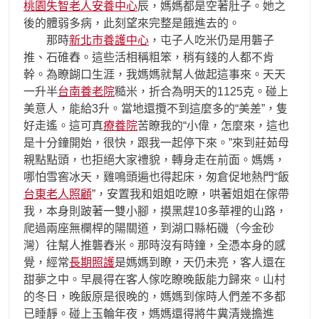
桃園失智老人安養中心
辰，媽媽都是空著肚子。她之
後的體弱多病，此刻望來完整是餓進去的。
那時
新北市養護中心
，屯子人吃米仍是用礱子
推、石碓舂。這些活相稱粗笨，稍有錢的人都不肯
幹。為瞭餬口生涯，我媽媽就幫人做起這事來。天天
一升半
台南養老院
糙米，折合為明天的1125克。碰上
美意人，能給3升。當地還攬不到這麼多的“美差”，隻
好走遙。這可真
療養院
苦瞭我的“小偉，怎麼來，這也
是十分鐘開始，很快，跟我一起停下來。”來到莊茹母
親點點頭，也拒絕大家禮貌，轉身走在前面。媽媽，
哪怕雪窖冰天，雞鳴頭遍也得起床，匆倉促地熱門“飯
台東老人照顧
”，安置我和姐姐吃瞭，哄著姐姐在傢帶
我，本身則跛著一雙小腳，摸黑趕10多華裡的山路，
爬過兩座無欄桿的陽關道，到湖口縣柘磯（今金砂
灣）往幫人推礱舂米。那時沒有時鐘，全憑本身的感
覺，經常
長期照護
是媽媽到瞭，天仍未亮，客人還在
甜夢之中。早晨得在客人傢吃瞭晚飯能力歸來。山村
的冬日，晚飯原是很晚的，媽媽到傢時人們差不多都
已睡靜。碰上玉輪年夜，媽媽還得將牛糞清幾擔進