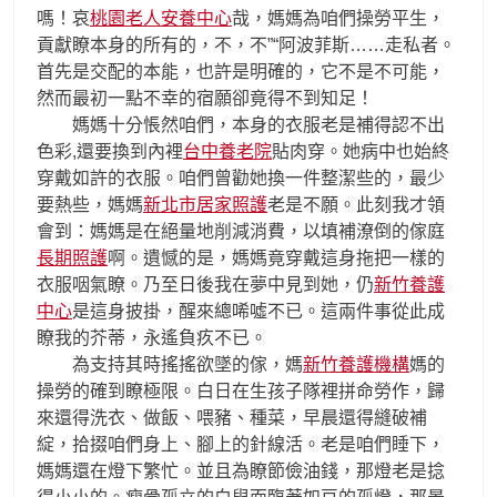
嗎！哀
桃園老人安養中心
哉，媽媽為咱們操勞平生，
貢獻瞭本身的所有的，不，不”“阿波菲斯……走私者。
首先是交配的本能，也許是明確的，它不是不可能，
然而最初一點不幸的宿願卻竟得不到知足！
媽媽十分悵然咱們，本身的衣服老是補得認不出
色彩,還要換到內裡
台中養老院
貼肉穿。她病中也始終
穿戴如許的衣服。咱們曾勸她換一件整潔些的，最少
要熱些，媽媽
新北市居家照護
老是不願。此刻我才領
會到：媽媽是在絕量地削減消費，以填補潦倒的傢庭
長期照護
啊。遺憾的是，媽媽竟穿戴這身拖把一樣的
衣服咽氣瞭。乃至日後我在夢中見到她，仍
新竹養護
中心
是這身披掛，醒來總唏噓不已。這兩件事從此成
瞭我的芥蒂，永遙負疚不已。
為支持其時搖搖欲墜的傢，媽
新竹養護機構
媽的
操勞的確到瞭極限。白日在生孩子隊裡拼命勞作，歸
來還得洗衣、做飯、喂豬、種菜，早晨還得縫破補
綻，拾掇咱們身上、腳上的針線活。老是咱們睡下，
媽媽還在燈下繁忙。並且為瞭節儉油錢，那燈老是捻