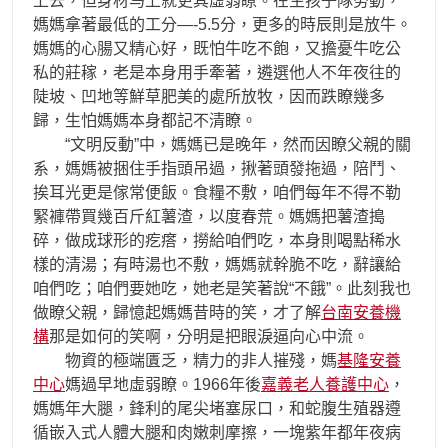
上去，但身材马上就更其虛弱瞭。在生孩子隊勞動，
媽媽拿著最低的工分—-5.5分，更多的時辰則是放牛。
媽媽的心腸又精心好，既怕牛吃不飽，又擔憂牛吃公
私的莊稼，老是本身用手牽著，遴選他人不年夜往的
陡坡、凹地等鮮草肥美的處所放牧，因而跌瞭幾多
歸，生怕媽媽本身都記不清瞭。
“文明反動”中，媽媽已是晚年，然而因瞭父親的關
系，媽媽被捆住手指頭吊過，揪著頭發拖過，陪鬥、
挨耳光更是傢常便飯。食糧不敷，咱們每年不得不勒
緊褲帶買幾百斤紅薯渣，以度春荒。媽媽把薯渣搗
碎，做成球形的疙瘩，撈給咱們吃，本身則喝點稀水
樣的清湯；有時湯也不敷，媽媽就幹脆不吃，辭讓給
咱們吃；咱們要她吃，她老是笑著說“不餓”。此刻我也
做瞭父親，歸憶起媽媽昔時的笑，才了解
台南安養機
構
那是如何的笑啊，分明是把眼淚逼向心中流。
物資的極端匱乏，精力的非人摧殘，媽
基隆安養
中心
媽過早地虛弱瞭。1966年後
嘉義老人養護中心
，
媽媽年大腿，鋒利的尾尖堵塞尿口，和蛇腹生殖器遵
循嵌入式人體大腿和肉嫩刺摩擦，一塊紫年都年夜病