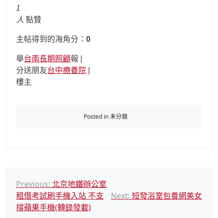
1
人
點贊
主帖得到的海角分：
0
舉
台南長期照顧
報 |
分送朋友
台中療養院
|
樓主
Posted in 未分類
文
Previous:
北京地鐵辦公室
租借考試刷手機入站 不支
Next:
短發浴室包養網美女
章
撐蘋果手機(轉錄發載)
導