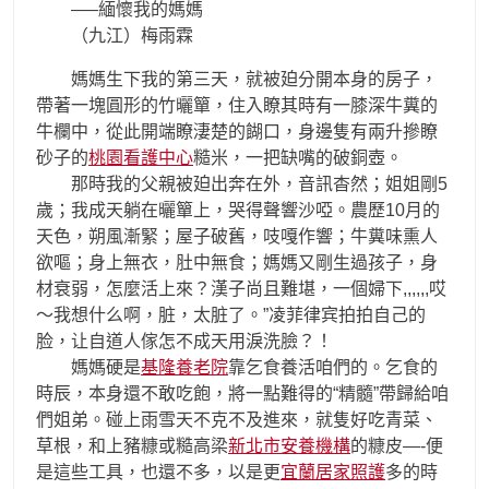
—–緬懷我的媽媽
（九江）梅雨霖
媽媽生下我的第三天，就被廹分開本身的房子，
帶著一塊圓形的竹曬簞，住入瞭其時有一膝深牛糞的
牛欄中，從此開端瞭淒楚的餬口，身邊隻有兩升摻瞭
砂子的
桃園看護中心
糙米，一把缺嘴的破銅壺。
那時我的父親被廹出奔在外，音訊杳然；姐姐剛5
歲；我成天躺在曬簞上，哭得聲響沙啞。農歷10月的
天色，朔風漸緊；屋子破舊，吱嘎作響；牛糞味熏人
欲嘔；身上無衣，肚中無食；媽媽又剛生過孩子，身
材衰弱，怎麼活上來？漢子尚且難堪，一個婦下,,,,,,哎
〜我想什么啊，脏，太脏了。”凌菲律宾拍拍自己的
脸，让自道人傢怎不成天用淚洗臉？！
媽媽硬是
基隆養老院
靠乞食養活咱們的。乞食的
時辰，本身還不敢吃飽，將一點難得的“精髓”帶歸給咱
們姐弟。碰上雨雪天不克不及進來，就隻好吃青菜、
草根，和上豬糠或糙高梁
新北市安養機構
的糠皮—-便
是這些工具，也還不多，以是更
宜蘭居家照護
多的時