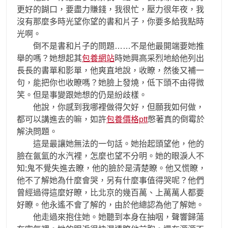
更好的餬口，要盡力賺錢，我很忙，壓力很年夜，我
沒有那麼多時光望你望的書和片子，你要多給我點時
光啊。
倒不是書和片子的問題……不是他最開端要她推
舉的嗎？她想起其
包養網站
時她興高采烈地給他列出
長長的書單和影單，他爽直地說，收瞭，然後又補一
句，能把你也收瞭嗎？她臉上發燒，低下頭不由得微
笑。但是事變跟她想的仍是紛歧樣。
他說，你感到我哪裡做得欠好，但願我如何做，
都可以講進去的嘛，如許
包養價格ptt
憋著真的倒霉於
解決問題。
這是最讓她無法的一句話。她抬起頭望他，他的
臉在氤氳的水汽裡，怎麼也望不分明。她的眼淚人不
知;鬼不覺失進去瞭，他的臉於是清楚瞭。他又慌瞭，
他不了解她為什麼會哭，另有什麼事值得哭呢？他們
曾經過得這麼好瞭，比北京的幾百萬、上萬萬人都要
好瞭。他永遙不會了解的，由於他總認為他了解她。
他走過來抱住她。她聽到本身在抽咽，聲響歸蕩