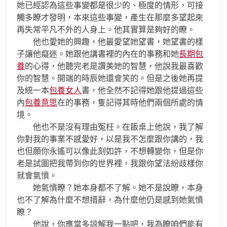
她已經認為這些事變都是很少的、極度的情形，可接
觸多瞭才發明，本來這些事變，產生在那麼多望起來
再失常平凡不外的人身上。他其實算是夠好的瞭。
他也愛她的興趣，他最愛望她望書，她望書的樣
子讓他癡迷。她跟他講書裡的內在的事務和她
長期包
養
的心得，他聽完老是讚美她的智慧，他說我最喜歡
你的智慧。開端的時辰她還會笑的。但是之後她再提
及統一本
包養女人
書，他全然不記得她跟他提過這些
內
包養意思
在的事務，隻記得其時他們兩個所處的情
境。
他也不是沒有理由冤枉。在飯桌上他說，我了解
你對我的事業不感愛好，以是我不怎麼跟你講的，我
也但願你永遙可以像此刻如許，不想轉變你，但是你
老是試圖把我帶到你的世界裡，我跟你望法紛歧樣你
就會氣憤。
她氣憤瞭？她本身都不了解。她不是說瞭，本身
也不了解為什麼不想措辭，為什麼他仍是感到她氣憤
瞭？
他說，你應當多諒解我一點吧，我為瞭咱們能有