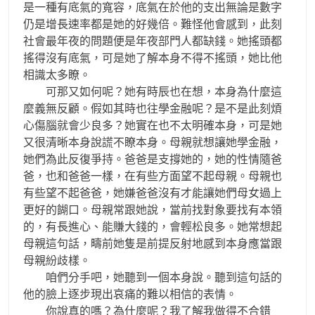
是一種有底氣的寬容，底氣在於他的支出無論是數字
仍是增長速率都是她的好幾倍。難怪他會感到，此刻
社會最年夜的問題便是年夜部門人都缺錢。她搖頭都
搖得沒有底氣，可是她了解本身不得不搖頭，她比他
相識太多瞭。
可那又如何呢？她有時辰也在想，本身為什麼這
麼義無反顧。假如其時也往學金融呢？是不是此刻煩
心傷腦就會少良多？她實在也不太明確本身，可是她
又很清晰本身說謊不瞭本身。母親就想讓她學金融，
她們為此反復爭持。爸爸是支撐她的，她的性情隨爸
爸，也和爸爸一樣，在有些方面望不起母親。母親也
有些望不起爸爸，她嫌爸爸沒有才能讓她們母女過上
更好的餬口。母親常跟她說，當前找對象要找有本領
的，有長進心、能賺大錢的，會輕松良多。她常想起
母親這句話，疇前她隻是前提反射地感到本身應當跟
母親紛歧樣。
咱們分手吧，她聽到一個本身說。聽到這句話的
他的臉上逐步現出哀痛的難以相信的表情。
你說真的嗎？為什麼呢？我了解我做得不合錯