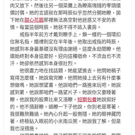
肉又放下，然後往另一個菜攤上為瞭兩塊錢的零頭還
價討價。她的言語就在那時辰似乎忽然分開她瞭，拋
下她在
甜心花園
那裡無法高空對他迷惑又不安的表
情。每當這個時辰，她就不得不逃入書房。
戒指半年前方才戴到瞭手上，鎖一樣的一個環扣
住無名指，婚禮則定在半年後。他取出戒指的時辰，
她感到本身最基礎沒有理由謝絕。這麼永劫間瞭。他
還始終對本身這麼好。迎向這種宿命，不流血也不流
汗，她卻依然感到本身很壯烈。
他很盡力地在找話題，她能望進去。他問她稿子
寫得怎麼樣，她說寫完瞭，他問她接上去另有什麼事
想做嗎，她說想望書，他說咱們一路進來玩吧，她說
感到累，他說那咱們一路望片子，她說你又要睡著
瞭，他說我的股票比來又漲瞭，
短期包養
她說挺好
的。他不措辭瞭。過瞭一下子他說，你別老是寒著，
我很難熬難過。她內心升起一股惻隱，她的眼神藏閃
著，終極鉆入眼前的小米南瓜粥，她說我了解，但是
我也沒措施。