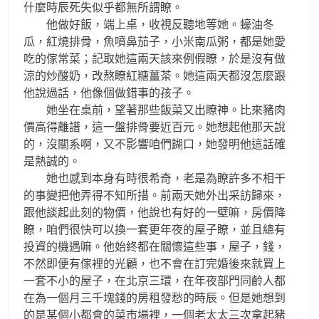
什麼時辰死失似乎都無所謂瞭。
他做好飯，端上桌，收視反聽地等她。蠔油冬
瓜，紅燒排骨，魚噴鼻茄子，小米南瓜粥，都是她愛
吃的傢常菜；記取她這兩天該來例假瞭，於是沒有做
涼的炒酸奶，改熬瞭紅糖薑茶。她這兩天都沒怎麼跟
他說過話，他像個做錯事的孩子。
她坐在桌前，望著那些飯菜又出瞭神。比來豬肉
價高得離譜，這一盤排骨要近百元。她想起他那天說
的，沒關系啊，又不影響咱們餬口，她發明他這話確
是熱誠的。
她也感到本身有時很希奇，老是為瞭許多不相干
的事變把他弄得不知所措。前兩天她外出采訪歸來，
跟他談起此刻的物價，他說也有好的一壁嘛，房價降
瞭，咱們很快可以換一套更年夜的屋子瞭，並且總有
投資的機遇嘛。他始終都在關懷這些事，屋子，錢，
不然即便有傢裡的光顧，也不會在訂完婚後來就買上
一套不小的屋子，在北京三環，在年夜部門同齡人都
在為一個月三千塊錢的房租發愁的時辰。但是她想到
的是某個小都會的菜市場裡，一個老太太三次拿起豬