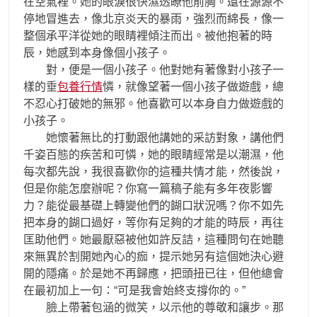
在空氣裡。她的眼淚很快濕透瞭他前胸。還在源源不
停地冒進去，像北京炎天的暴雨，強烈而綿長，像一
整個承平洋從她的眼睛裡傾注而出。被他抱著的時
辰，她感到本身像個小孩子。
對，便是一個小孩子。他對她有著像對小孩子一
樣的垂
包養行情
憐，就像望著一個小孩子做遊戲，總
不忍心打破她的無邪。他喜歡可以本身自力做遊戲的
小孩子。
她懷著無比的打動跟他講她的采訪對象，講他們
千姿百態的疾苦和可憐，她的眼睛經常是以潮濕，他
每次都先說，我很喜歡你的這種共情才能，然後說，
但是你能怎麼辦呢？你寫一篇稿子能有多年夜影響
力？能從最基礎上轉變他們的餬口狀況嗎？你不如先
把本身的餬口過好，等你有足夠的才能的時辰，再往
匡助他們。她最厭惡被他如許反詰，這種問句在她聽
來無異於割開她內心的痂，提示她另有這個她決心避
開的隱痛。於是她不再歸應，把頭扭已往，但他總會
在最初加上一句：“可是我會始終支撐你的。”
臉上帶著包涵的微笑，以示他的尊敬和讓步。那