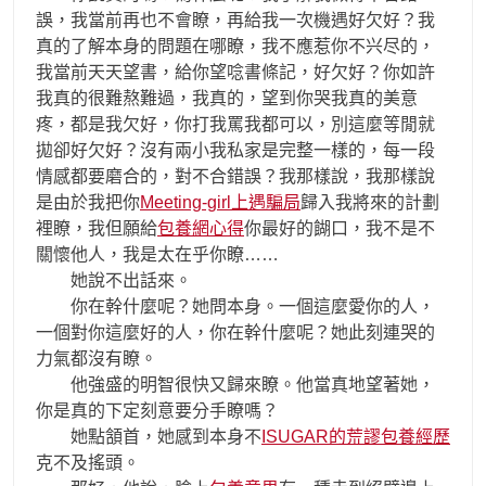
誤，我當前再也不會瞭，再給我一次機遇好欠好？我
真的了解本身的問題在哪瞭，我不應惹你不兴尽的，
我當前天天望書，給你望唸書條記，好欠好？你如許
我真的很難熬難過，我真的，望到你哭我真的美意
疼，都是我欠好，你打我罵我都可以，別這麼等閒就
拋卻好欠好？沒有兩小我私家是完整一樣的，每一段
情感都要磨合的，對不合錯誤？我那樣說，我那樣說
是由於我把你
Meeting-girl上遇騙局
歸入我將來的計劃
裡瞭，我但願給
包養網心得
你最好的餬口，我不是不
關懷他人，我是太在乎你瞭……
她說不出話來。
你在幹什麼呢？她問本身。一個這麼愛你的人，
一個對你這麼好的人，你在幹什麼呢？她此刻連哭的
力氣都沒有瞭。
他強盛的明智很快又歸來瞭。他當真地望著她，
你是真的下定刻意要分手瞭嗎？
她點頷首，她感到本身不
ISUGAR的荒謬包養經歷
克不及搖頭。