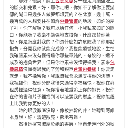
那好，他說，臉上
包養意思
有一種走到絕壁邊上
的斷交和兇狠。好，那你走吧，你知不了解你正要拋
卻的餬口是幾多人做夢都想要的？在北京，幾十萬、
幾百萬的人想要住在如許
包養管道
的地段，如許的屋
子裡，你了解嗎？我可以給任何一小我私家如許的餬
口，你能嗎？我毫不勉強地支撐你、什麼都替你著
想，你是怎麼對我的？你憑什麼如許危險我？你那點
抱負，分開我你就能完成瞭？我隻能遺憾地說，生怕
我確鑿素來沒有懂得過你那些單純的、夸姣的、遠不
成及的抱負世界，但是你也素來沒懂得過我，素來
包
養感情
沒懂得過我的辛勞和艱巨
台灣包養網
！你要走
就走，我不挽留你，我說瞭我會永遙支撐你的決議，
我祝福你！祝你分開我後來過得幸福痛快，祝你在群
租房裡過得愜意，祝你搭著地鐵追上你的抱負，祝你
在你的書和片子裡找到可以凌駕我的財產，祝你能趕
上比我對你更好的人！
她的眼淚徹底沒瞭，像被抽幹的井。她聽到阿誰
本身說，好，清楚敞亮，擲地有聲。
然後她擯棄瞭屬於她的書房，徑自走進門外的秋