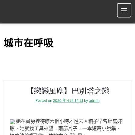
S
k
Ope
i
p
t
o
城市在呼吸
c
o
n
t
e
n
t
【戀戀風塵】巴別塔之戀
Posted on
2020 年 4 月 14 日
by
admin
她在書房裡待瞭六個小時才進去。稿子早曾經寫好
瞭，她就找工具來望，兩部片子，一本短篇小說集，