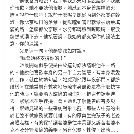
他很當真地說，我了解我那天可能說錯瞭，我跟
你報歉。她不要聽他報歉，她感到本身曾經夠過火
瞭。說些什麼吧！說些什麼呢？她從內到外都變得幹
澀，像北京秋日的落葉，從喉嚨到嘴巴就像被落葉填
滿的路，怎麼都欠亨瞭。水分都轉移到瞭眼睛，眼淚
忽然就湧下去。他接著說，我始終都支撐你的設法主
意、你的決議。
又是這一句。他始終都如許說。
“我會始終支撐你的！”
她最開端似乎便是由於這句話決議跟他在一路
的。他說他喜歡本身的另一半自力智慧、有本身暖愛
的工作。就由於這句話，她感到他跟年夜部門人都紛
歧樣。在她當前有數次地忘瞭本身最後是為什麼抉擇
他的時辰，總要潛入歸憶的深海裡，把這句話翻進
去，緊緊地在手裡攥一會。她也了解他曾經有多災
得，跟她見過的一些采訪對象比擬，那些人中有的由
於老婆不做傢務就要仳離，有的厭棄生完孩子的老婆
身體走樣，有的保持讓老婆辭往事業卻又訴苦老婆不
克不及分管養傢的義務，另有傢暴、性侵、出軌……