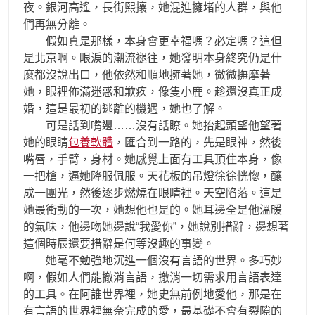
夜。銀河高遙，長街熙攘，她混進擁堵的人群，與他
們再無分離。
假如真是那樣，本身會更幸福嗎？必定嗎？這但
是北京啊。眼淚的潮流褪往，她發明本身終究仍是什
麼都沒說出口，他依然和順地擁著她，微微撫摩著
她，眼裡佈滿迷惑和歉疚，像隻小鹿。趁還沒真正成
婚，這是最初的逃離的機遇，她也了解。
可是話到嘴邊……沒有話瞭。她抬起頭望他望著
她的眼睛
包養軟體
，匯合到一路的，先是眼神，然後
嘴唇，手臂，身材。她感覺上面有工具頂住本身，像
一把槍，逼她降服佩服。天花板的吊燈徐徐恍惚，釀
成一團光，然後逐步燃燒在眼睛裡。天空陷落。這是
她最衝動的一次，她想他也是的。她耳邊全是他溫暖
的氣味，他邊吻她邊說“我愛你”，她說別措辭，邊想著
這個時辰還要措辭是何等沒趣的事變。
她毫不勉強地沉進一個沒有言語的世界。多巧妙
啊，假如人們能撤消言語，撤消一切需求用言語表達
的工具。在阿誰世界裡，她史無前例地愛他，那是在
有言語的世界裡無奈完成的愛，最基礎不會有裂隙的