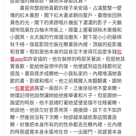
這麼強的攝取欲，連她本身都詫異。
書房完整按她喜歡的樣子來安插，占滿整整一壁
墻的紅木書廚，閣下紅木書桌朝向窗戶，臺燈收回熱
黃色的光，閣下的黑膠唱片機投下濃濃的影子。天鵝
絨地毯展在白柚木地板上，陽臺上擺著胡桃木案幾和
小圓凳，炎天展的竹席還沒撤失，閣下是小小的藤條
秋千椅。傢庭影院也裝在瞭書房內裡，頂級的投影儀
和音響。假如是他本身的話肯定不舍得花這麼多錢
包
養app
如許安插的，他在裝修的時辰笑著說，但是她其
實喜歡，能給她妄想中的傢，他便感到這些錢都何足
道哉。書房逐步成瞭她一小我私家的，內裡堆滿她喜
歡的書、影碟和唱片。他之前偶爾入來翻翻書，跟她
一
包養管道
路望一兩部片子，之後徐徐地不愛來瞭。
她還記得他說想讓她給他推舉書和片子，但是跟她一
路望的時辰，他不是總盯著她望便是撐不住睡著瞭，
她說他，他就欠好意思地笑，撓撓頭，說下次不如許
瞭。然後就沒有下次瞭。她卻越來越依靠這間書房
瞭，好像把本身所有的的性命都丟在瞭內裡，在內裡
的時辰感覺本身永遙地在世，一出屋門，就感覺本身