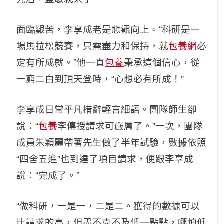
面臨艱苦，李享成老是悲觀向上。“科研是一
場馬拉松競賽，只需盡力和保持，就
包養網
必
定有所成就。”他一直
包養
秉承這個信心，從
一窮二白到頂天登時，“心想必有所成！”
李享成日常平凡措辭輕言細語。團隊師生卻
說：“
包養
李傳授請求可嚴厲了。”一次，團隊
成員朱穎麗帶著先生做了半年試驗，數據依照
“四舍五進”也到達了項目請求，便跟李享成
說：“完成了。”
“做科研，一是一，二是二。獲得的數據可以
比請求的高，但盡不克不及低一點點，哪怕低