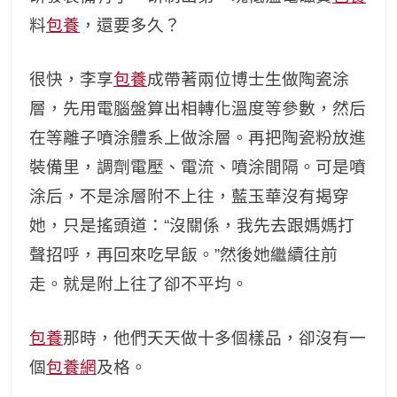
料
包養
，還要多久？
很快，李享
包養
成帶著兩位博士生做陶瓷涂
層，先用電腦盤算出相轉化溫度等參數，然后
在等離子噴涂體系上做涂層。再把陶瓷粉放進
裝備里，調劑電壓、電流、噴涂間隔。可是噴
涂后，不是涂層附不上往，藍玉華沒有揭穿
她，只是搖頭道：“沒關係，我先去跟媽媽打
聲招呼，再回來吃早飯。”然後她繼續往前
走。就是附上往了卻不平均。
包養
那時，他們天天做十多個樣品，卻沒有一
個
包養網
及格。