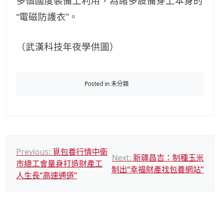
多個國度裝備上利用，為諸多設備穿上本身的
“電磁防護衣”。
（武漢科技年夜學供圖）
Posted in 未分類
文
Previous:
覓包養行情中衛
Next:
新疆昌吉：制種玉米
市總工會量身打造財產工
章
制出“幸福財產找包養網站”
人生長“高速通道”
導
覽