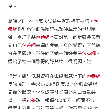
良。
歷時5年，在上萬次試驗中獲取相干技巧，
包
養網
勝利霸佔低溫陶瓷抗熱沖擊差的世界困
難，處理了基
包養網
本研討第一個步驟裴母看
到自己
包養網
幸福的兒媳，真的覺得老天爺確
實在照顧她，不僅給了她一個好兒子
包養網
，
還給了她一個難得的好兒媳。很明顯，她。
但是，研討低溫資料在電磁場感化下的
包養網
反映機理，需求1700攝氏度以上的強電磁場
周遭的狀況。李享成預計從國外入口實驗裝
備，一探
包養
聽，報價400萬元，經費不敷，
還要走審批、下訂單等法式，估量需求2年才