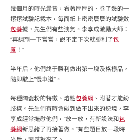
幾個月的時光曩昔，看著厚厚的、卷了邊的一
摞摞試驗記載本，每面紙上密密層層的試驗數
包養
據，先生們有些洩氣。李享成激勵大師：
“再調劑一下嘗嘗，說不定下次就勝利了
包
養
！”
半年后，他們終于勝利做出第一塊及格樣品，
隨即駛上“慢車道”。
每種陶瓷粉的特徵、熔點
包養網
、附著才能紛
歧樣。先生們有時會碰到做不出來的逆境，李
享成經常撫慰他們，“放一放，有新設法和
包
養網
新思緒了再接著做。”有些題目放一段時
光后，靈感就來了。