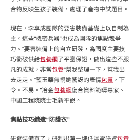
合物反映生孩子裝備，處理了產物中試題目。
現在，李享成團隊的要害裝備基礎上以自制為
主。這些“機密兵器”也成為團隊的焦點競爭
力。“要害裝備上的自立研發，為國度主要技
巧衝破供給
包養網
了平臺保證，做出這些不服
凡的成就，非常
包養
“幫我整理一下，幫我出
去走走。”藍玉華無視她驚訝的表情
包養
，下
令。不易。”冶金
包養網
復合資料範疇專家、
中國工程院院士毛新平說。
焦點技巧
織造“防護衣”
研發裝備有了，研制出第一塊低溫電磁資
包養