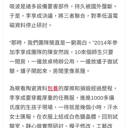
吸波是諸多設備要害部件，持久被國外壟斷。
于是，李享成決議，將三者聯合，對準低溫電
磁資料停止研討。
“那時，我們團隊簡直是一窮兩白。”2014年參
加李享成團隊的陳安然說，10來個師生只要
一間房，一邊放桌椅辦公用，一邊放爐子做試
驗。爐子開起來，房間里像蒸籠。
為察看陶瓷資料
包養
的摩擦和損毀經過歷程，
李享成要穿戴厚重的任務服，進進1000多攝
氏度的生孩子現場，一待就是幾個小時，汗水
女士匯報。在衣服上結成白色鹽晶體。回到試
驗室，靜心做實際研討、模子修改、工藝改