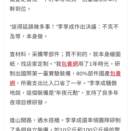
幹到位。
“這得延誤幾多事！”李享成作出決議：不克不
及等，本身做。
查材料，采購零部件；買不到的，就本身繪圖
紙，找店家定制。“我
包養網
用了1年時光，研
制出國際第一臺實驗裝備，80%部件國產
包養
網
，所需支出比入口省了一半。”李享成驕傲
地說，這個裝備是“年夜元勳”，支持了良多年
夜項目標研發。
逢山開路，遇水搭橋。李享成還率領團隊研制
了多個自立裝備，如10公斤和100公斤級的聚