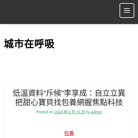
S
k
Ope
i
p
t
o
城市在呼吸
c
o
n
t
e
n
t
低溫資料“斥候”李享成：自立立異
把甜心寶貝找包養網握焦點科技
Posted on
2024 年 6 月 16 日
by
admin
包養