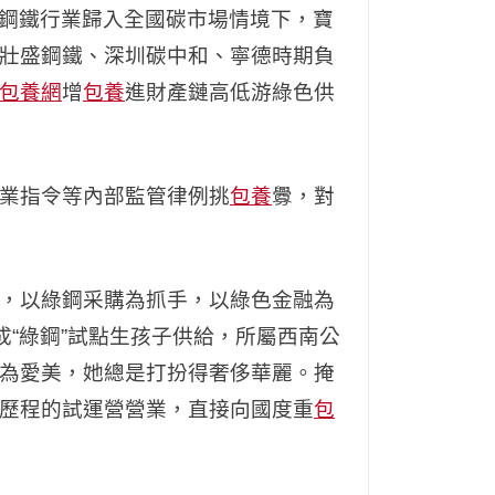
鋼鐵行業歸入全國碳市場情境下，寶
壯盛鋼鐵、深圳碳中和、寧德時期負
包養網
增
包養
進財產鏈高低游綠色供
業指令等內部監管律例挑
包養
釁，對
，以綠鋼采購為抓手，以綠色金融為
“綠鋼”試點生孩子供給，所屬西南公
為愛美，她總是打扮得奢侈華麗。掩
歷程的試運營營業，直接向國度重
包