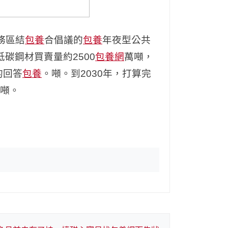
務區結
包養
合倡議的
包養
年夜型公共
低碳鋼材買賣量約2500
包養網
萬噸，
的回答
包養
。噸。到2030年，打算完
萬噸。