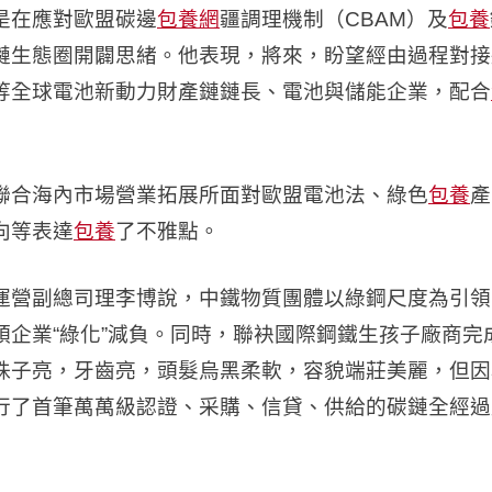
是在應對歐盟碳邊
包養網
疆調理機制（CBAM）及
包養
鏈生態圈開闢思緒。他表現，將來，盼望經由過程對接
等全球電池新動力財產鏈鏈長、電池與儲能企業，配合
聯合海內市場營業拓展所面對歐盟電池法、綠色
包養
產
向等表達
包養
了不雅點。
運營副總司理李博說，中鐵物質團體以綠鋼尺度為引領
企業“綠化”減負。同時，聯袂國際鋼鐵生孩子廠商完成
珠子亮，牙齒亮，頭髮烏黑柔軟，容貌端莊美麗，但因
行了首筆萬萬級認證、采購、信貸、供給的碳鏈全經過