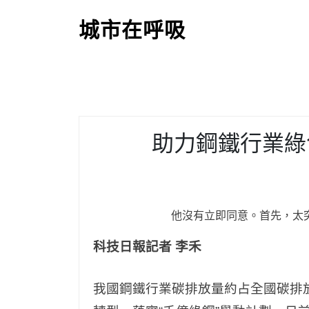
S
k
城市在呼吸
i
p
t
o
c
o
助力鋼鐵行業綠
n
t
e
n
t
他沒有立即同意。首先，太
科技日報記者 李禾
我國鋼鐵行業碳排放量約占全國碳排