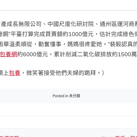
財產成長無限公司、中國尺度化研討院、通州區運河商
綠鋼”平臺打算完成買賣額約1000億元，估計完成綠色
“雨華溫柔順從，勤奮懂事，媽媽很疼愛她。”裴毅認真
包養網
約6000億元，累計削減二氧化碳排放約1500
頭上
包養
，微笑著接受他們夫婦的跪拜。）
Posted in 未分類