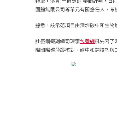
轉型，落實“千億綠鋼”舉動計劃，日
團體無限公司等單元有關擔任人，考
據悉，該示范項目由深圳碳中和生物
壯盛鋼鐵副總司理李
包養網
挺先容了
際國際碳萍蹤核對、碳中和鋼技巧與