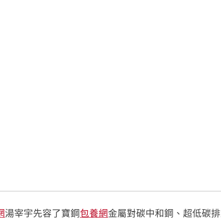
網
湯宰宇先容了寶鋼
包養網
金屬對碳中和鋼、超低碳排