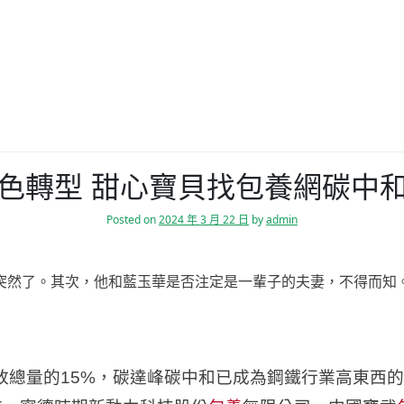
色轉型 甜心寶貝找包養網碳中
Posted on
2024 年 3 月 22 日
by
admin
突然了。其次，他和藍玉華是否注定是一輩子的夫妻，不得而知
放總量的15%，碳達峰碳中和已成為鋼鐵行業高東西