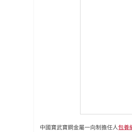
中國寶武寶鋼金屬一向制擔任人
包養