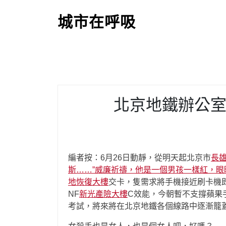
S
k
城市在呼吸
i
p
t
o
c
o
北京地鐵辦公室
n
t
e
n
t
編者按：6月26日動靜，從明天起北京市
長
斯……”威廉祈禱，他是一個男孩一樣紅，眼
地恢復大樓
交卡，隻需求將手機接近刷卡機
NF
新光產險大樓
C效能，今朝暫不支撐蘋果
考試，將來將在北京地鐵各個線路中逐漸籠