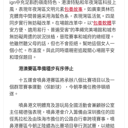
ign中充足斟酌嶺南特色、港澳特點和年夜灣區科技上
風，表現年夜灣區文明元素
包養故事
，如廣東奧林匹
克體育中間普遍采用海藍色系，表現灣區活氣。四是
同步實行無妨礙改革。在場館改革中，以“
包養軟體
平
安方便、適用易行、普遍受害”的準繩完美場館和城市
無妨礙周遭的狀況扶植，晉陞賽事和城府的總經理。
他雖然聽父母的話，但也不會拒絕。幫她這個女人一
個小忙。市溫度。與此同時還親密追蹤關心場館平安
和環保題目。
港澳賽區準備穩步有序停止
十五運會噴鼻港賽區將承辦八個比賽項目以及一
個群眾賽事運動（保齡球），今朝準備任務停頓順
遂。
噴鼻港文明體育及游玩局全國活動會兼顧辦公室
主任楊德強表現，噴鼻港會介入籌備由深圳擔任的田
徑馬拉松及由珠海市擔任的公路自行車跨境賽事。噴
鼻港賽區今朝正陸續為比賽項目舉行測試賽，以總結