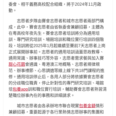
委會、相干義務高校配合組織，將于2024年11月啟
動。
志愿者步隊由賽會志愿者和城市志愿者兩部門構
成，此中，賽會志愿者由省執委會兼顧招募，主體為
在粵高校年夜先生。賽會志愿者培訓將分為通用培
訓、專門研究培訓、場館培訓和職位實行培訓四個階
段，培訓將從2025年1月起連續至賽前7天志愿者上崗
正式展開辦事前。志愿者的通用培訓涵蓋思政教導、
通用常識、辦事技巧等外容，志愿者需求餐與加入賽
甜心花園
會通識、粵港澳三地概略、志愿者規律規
范、辦事禮節、心思調適等線上線下共18門課程的進
修。通用培訓停止后，各用人部分將依據賽會志愿者
的分歧職位職責，停止針對性的專門研究培訓、場館
培
包養app
訓和職位實行培訓，輔助賽會志愿者熟習清
楚職位辦事內在的事務和詳細請求。
城市志愿者由各承辦地市聯合現實
包養金額
情形
兼顧招募，重要起源于各行業熱情志愿辦事的集團和