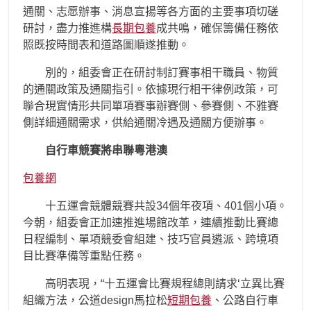
通關、志愿辦事、消息宣揚等各方面的主要事項切磋
研討，盡力推進構
長期包養
成共鳴，確保籌備任務依
照既按時間表和道路圖順遂推動。
別的，組委會正在研討制訂賽事相干職員、物質
的通關政策及通關指引。依據現行相干律例政策，可
聯合現實情形共同單項賽事辦賽側、參賽側、不雅賽
側詳細通關需求，供給通關冷遇及通關方便辦事。
自行車競賽將串聯粵港澳
包養網
十五運會競體競賽共設34個年夜項、401個小項。
今朝，組委會正加速推進場館改革，連續推動比賽總
日程編制、單項競委會組建、技巧官員遴派、跨境項
目比賽準備等重點任務。
高明表現，“十五運會比賽規程總則請求‘立異比賽
組織方法，公道design馬拉松
短期包養
、公路自行車