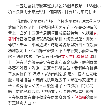
十五運會群眾賽事運動共設23個年夜項、166個小
項。決賽將于來歲5月上旬開端，打算11月中旬停止。
“我們把‘全平易近全運、全運惠平易近’理念落實到
籌備全經過歷程，因地因時因需制宜。在競賽項目設
置上，凸起十五運會周期項目成長新特色，包括推
包
養網
行普及任務成就凸起的項目，統籌奧運、非奧、
傳統、新興、平易近族、時髦等各類型項目。在競賽
場地設定上，保持節省辦賽，不因舉行賽事而新建場
館。”高明表現，“在競賽日程編
女大生包養俱樂部
制
上，決賽時光優先設定在周末和黃金時段，便利群眾
參賽不雅賽，營建十五運會熱鬧氣氛。我們將在確保
平安的條件下“媽媽，以前你總說你是b一個人在家吃
飯，聊著聊著，時間很快就過去了。現在你家裡有余
華，還有兩個女孩。以後無聊了，依據項目特色特
點，盡能夠聯合本地傳統文明和節慶運動舉行競賽，
實在把群眾賽事運動放在群眾身邊辦，
包養網
讓國民
群眾膾炙人口。”