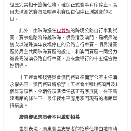
經歷完美相干籌備任務，確保正式賽事有序停止。高
爾夫球測試賽將是噴鼻港賽區首個停止測試賽的項
目。
此外，由珠海擔任
包養妹
的跨境公路自行車測試
賽，賽事道路將跨越珠海、噴鼻港及澳門，是噴鼻港
初次以港珠澳年夜橋停止的公路自行車賽。噴鼻港賽
區將周全共同珠海賽區的設定，和澳門賽區一同努力
辦妥粵港澳公路自行車賽，為來歲舉行的十五運會做
好預備。
十五運會和殘特奧會澳門賽區準備辦公室主任潘
永權先容，澳門賽區將承辦十五運會4個比賽項目及1
個群眾項目，今朝各項準備任務正有序展開，在不新
建場館的條件下，最年夜水平應用澳門現有的場館舉
措措施。
廣東賽區志愿者本月啟動招募
崔劍表現，廣東賽區志愿者的招募任務由地市執