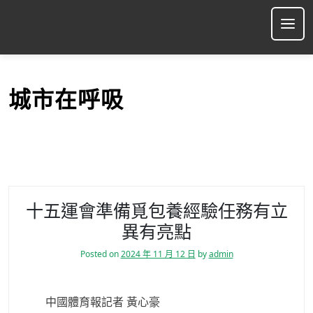
S
k
Ope
i
p
t
o
城市在呼吸
c
o
n
t
e
n
t
十五運會準備覓包養經驗任務有立
異有亮點
Posted on
2024 年 11 月 12 日
by
admin
中國體育報記者 黃心豪