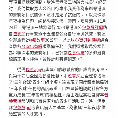
等項目標競賽道路，增進粵港澳三地融會成長’。經研
討，我們拔取男人公路自行車小我賽作為串聯粵港澳
的競賽項目沒關係，這才是妃子該做的。，以港珠澳
年夜橋為紐帶，線路聯接珠海、澳門、噴鼻港。11月
24日，粵港澳三地將舉行2024粵港澳公
包養網評價
路
自
包養網
行車賽暨十五運會公路自行車測試賽，賽道
全部旅程2
包養故事
30公里，以此
甜心寶貝包養網
綜合
查驗各
台灣包養網
項準備任務。我們還拔取馬拉松作
為串聯深港的競賽項目，已計劃
包養情婦
的多條競賽
線路正接收評價，最優計劃有待選定。”
從備
包養app
戰奧運和體教融會的計謀高度考量，
與第十四屆全國活動會比擬，本
包養網
屆全運會增添
了“三年夜球”青少年組小項。這表現了國度體育總局對
“三年夜球”任務的高度器重，目標是普遍調動社會各方
氣力成長“三年夜球”的積極性，經由過程高程度賽事
包
養管道
發明和培育有潛力的青少年活動員，進一個步
驟
包養網ppt
夯實后備人才基本，為復興“三年夜球”供
給堅實的人才支持。