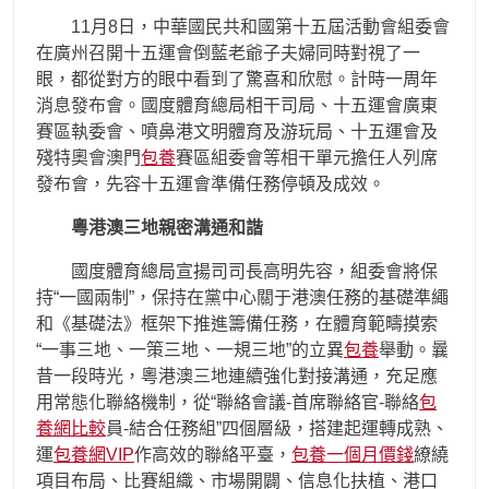
11月8日，中華國民共和國第十五屆活動會組委會
在廣州召開十五運會倒藍老爺子夫婦同時對視了一
眼，都從對方的眼中看到了驚喜和欣慰。計時一周年
消息發布會。國度體育總局相干司局、十五運會廣東
賽區執委會、噴鼻港文明體育及游玩局、十五運會及
殘特奧會澳門
包養
賽區組委會等相干單元擔任人列席
發布會，先容十五運會準備任務停頓及成效。
粵港澳三地親密溝通和諧
國度體育總局宣揚司司長高明先容，組委會將保
持“一國兩制”，保持在黨中心關于港澳任務的基礎準繩
和《基礎法》框架下推進籌備任務，在體育範疇摸索
“一事三地、一策三地、一規三地”的立異
包養
舉動。曩
昔一段時光，粵港澳三地連續強化對接溝通，充足應
用常態化聯絡機制，從“聯絡會議-首席聯絡官-聯絡
包
養網比較
員-結合任務組”四個層級，搭建起運轉成熟、
運
包養網VIP
作高效的聯絡平臺，
包養一個月價錢
繚繞
項目布局、比賽組織、市場開闢、信息化扶植、港口