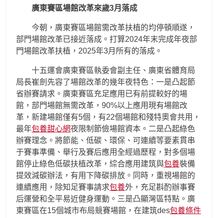
廣東賽區場館改革來歲3月落成
今朝，廣東賽區場館需改革扶植的均停頓順遂，
部門場館改革已接近落成。打算2024年末完成年夜部
門場館改革扶植，2025年3月所有的落成。
十五運會廣東賽區執委會副主任、廣東省體育局
局長崔劍先容了場館改革的幾年夜特色：一是凸起節
省辦賽請求。廣東賽區充足應用已有前提較好的場
館，部門場館無需改革，90%以上應用現有場館改
革，新建場館僅有5個，有22個場館和殘特奧會共用，
最年
包養甜心網
夜限制節儉場館資本。二是凸起綠色
辦賽理念。將節能、低碳、環保、可連續等要素貫串
于賽事準備、舉行及賽后應用全經過歷程，對多個場
館停止綠色低碳扶植改革，綜合應用建筑與
包養
裝備
提效減碳辦法，有用下降碳排放。同時，重視場館的
連續應用，除知足賽事請求
包養
外，充足斟酌辦事賽
后運營和全平易近健身運動。三是凸顯灣區特點。廣
東賽區在15個城市布局競賽場館，在建筑des
包養條件