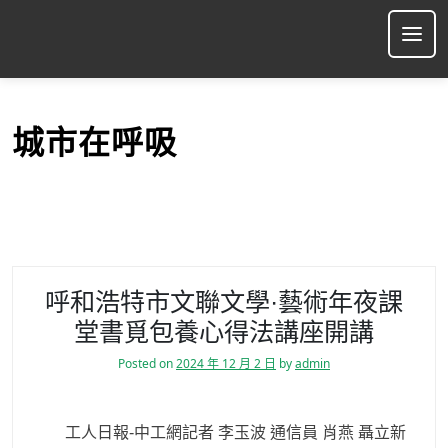
S
k
Ope
i
p
t
o
城市在呼吸
c
o
n
t
e
n
t
呼和浩特市文聯文學·藝術年夜課
堂書覓包養心得法講座開講
Posted on
2024 年 12 月 2 日
by
admin
工人日報-中工網記者 李玉波 通信員 肖燕 聶立新