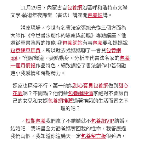
11月29日，內蒙古自
包養網
治區呼和浩特市文聯
文學·藝術年夜課堂（書法）講座開
包養妹
講。
講座現場，今世有名書法家張旭光從三個方面為
大師作《今世書法創作的思慮與前瞻》專題講座。他
還從草書臨習的技能“我
包養網站
有事
包養
要和媽媽說
包養網車馬費
，所以就去找媽媽聊了一會兒
包養網
ppt
，”他解釋道。要點動身，分析歷代書法名家的
包養
一個月價錢
作品特色，細致講授了書法創作中若何融
進小我感情和時期精力。
婿家也窮得不行，萬一他能
甜心寶貝包養網
做到
甜心
花園
呢？不開鍋？他們藍
包養網評價
家絕對不會讓自
己的女兒和女婿
包養網推薦
過著挨餓的生活而置之不
理的吧？
，
短期包養
我們贏了不結婚就不
包養網VIP
結婚，
結婚吧！我竭盡全力勸爸媽奪回我的性命，我答應過
我們兩個，我知道你這幾天一定
包養留言板
很難過，