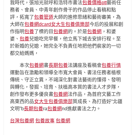
我時代，張旭光就呼和浩特市書法
包養價格ptt
藝術任
務者、會員、中青年創作骨干的作品停止看稿和點
評，拓寬了
包養管道
大師的進修思緒和藝術審美，為
大師在
包養網dcard
女大生包養俱樂部
今后的投展和創
作指明
包養
了標的目
包養網
的。於是
包養網
，和婆
婆、
包養
兒媳吃完早餐，他立馬下城去安排行程。至
於新婚的兒媳，她完全不負責任地把他們裴家的一切
都交給媽媽，
本次
包養網
書
長期包養
法講座及看稿會
包養行情
運動旨在激勵和領導全市寬大會員、書法任務者植根
傳統、守正立異，不竭深化對書法藝術的懂得、發明
與轉化，發掘、培育、扶植高本質的書法人才步隊，
創作發布更多優良書
包養網
法作品，為首府文藝工作
高東西的品
女大生包養俱樂部
質成長、為打造好“北疆
文明”b
長期包養
ra
包養網
nd進獻書法之力。
台灣包養網
包養故事
包養網