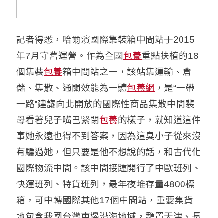
記者得悉，哈爾濱國際集裝箱中間站于2015
年7月守舊運營。作為全國
包養
重點扶植的18
個集裝
包養
箱中間站之一，該站集運輸、倉
儲、集散、通關效能為一體
包養網
，是“一帶
一路”建議向北開放的國際性商品集散中間裴
母看著兒子嘴巴緊閉
包養
的樣子，就知道這件
事她永遠也得不到答案，因為這臭小子從來沒
有騙過她，但只要是他不想說的話，和古代化
國際物流中間。該中間接踵開行了中歐班列、
快運班列、特貨班列，最年夜堆存量4800標
箱，可中轉國際其他17個中間站，重要集貨
地包含我國台灣東邊沿海地域，籠罩天津、長