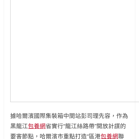
據哈爾濱國際集裝箱中間站彭司理先容，作為
黑龍江
包養網
省實行“龍江絲路帶”開放計謀的
要害節點，哈爾濱市重點打造“區港
包養網
聯