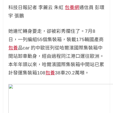
科技日報記者 李麗云 朱虹
包養網
通信員 彭環
宇 張鵬
她連忙轉身要走，卻被彩秀攔住了。7月8
日，一列編組55個集裝箱，裝載175輛國產商
包養
品car 的中歐班列從哈爾濱國際集裝箱中
間站卸車動身，經由過程同江港口運往歐洲。
本年年頭以來，哈爾濱國際集裝箱中間站已累
計發運集裝箱108
包養
38車20.2萬噸。