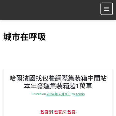
S
k
Ope
i
p
t
o
城市在呼吸
c
o
n
t
e
n
t
哈爾濱國找包養網際集裝箱中間站
本年發運集裝箱超1萬車
Posted on
2024 年 7 月 9 日
by
admin
包養網
包養網
包養