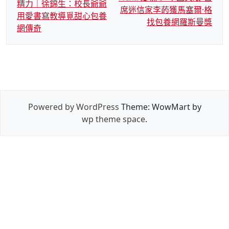
精力｜徐錦生：校長爺爺
章
席迷信家李菂獲馬塞爾·格
用愛書寫教導覓甜心包養
導
找包養網羅斯曼獎
網傳奇
覽
Powered by WordPress
Theme: WowMart by
wp theme space
.