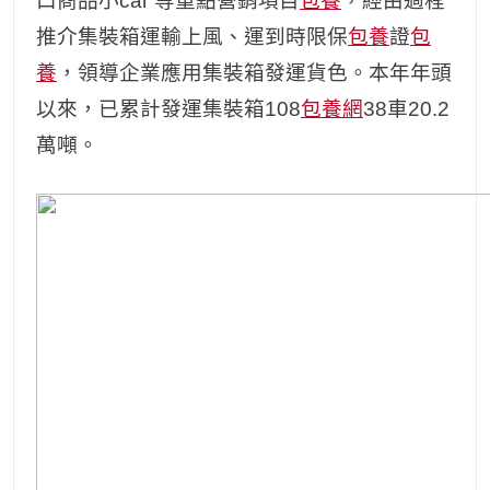
口商品小car 等重點營銷項目
包養
，經由過程
推介集裝箱運輸上風、運到時限保
包養
證
包
養
，領導企業應用集裝箱發運貨色。本年年頭
以來，已累計發運集裝箱108
包養網
38車20.2
萬噸。