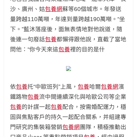
沙、廣州、姑
包養網
蘇等60個城市。年發送
量跨越110萬噸，年達到量跨越190萬噸。“坐
下。”藍沐落座後，面無表情地對他說道，隨
後連一句廢話
包養
都懶得跟他說，直截了當地
問他：“你今天來這
包養
裡的目的是什
依
包養
托“中歐班列”上風，
包養
哈爾
包養網
濱
鐵路物
包養
流中間連續深化與哈歐公司等企業
包養
的計謀一起
包養
配合，按需婚配運力，穩
固與焦點客戶的持久一起配合關系，并組建專
門研究的集裝箱營銷
包養網
團隊，積極推動出