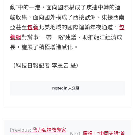
動”中的一港，面向國際構成了疾速中轉的運
輸收集，面向國外構成了西接歐洲、東接西南
亞甚至
包養
北美地域的國際運輸年夜通道，
包
養網
對辦事“一帶一路”建議、助推龍江經濟成
長，施展了積極增進感化。
（科技日報記者 李麗云 攝）
Posted in 未分類
文
Previous:
鼎力弘揚教導家
Next:
慶祝！“中國天眼”首