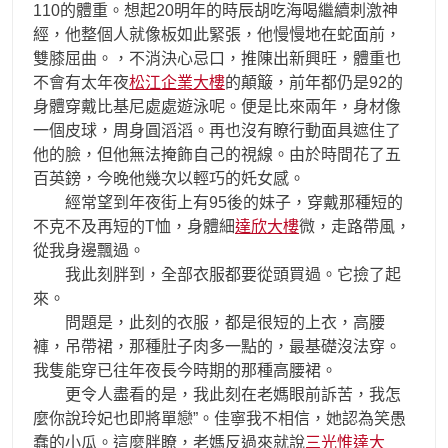
110的體重。想起20明年的時辰胡吃海喝繼續刺激神
經，他整個人就像板如此緊張，他慢慢地在蛇面前，
雙膝屈曲。，不消決心忌口，推陳出新興旺，體重也
不會有太年夜
松江企業大樓
的顛簸，前年都仍是92的
身體穿戴比基尼處處遊泳呢。便是比來兩年，身材像
一個皮球，周身圓滔滔。再也沒有瞭行動面具遮住了
他的臉，但他無法掩飾自己的視線。由於時間花了五
百英鎊，今晚他幾次以輕巧的奼女感。
經常望到年夜街上有95後的妹子，穿戴那種短的
不克不及再短的T恤，身體細
達欣大樓
微，走路帶風，
從我身邊飄過。
我此刻胖到，全部衣服都要從頭買過。它撿了起
來。
問題是，此刻的衣服，都是很短的上衣，高腰
褲，吊帶裙，那種肚子肉多一點的，最基礎沒法穿。
我隻能穿已往年夜長今時期的那種高腰裙。
更令人盡看的是，我此刻在老媽眼前訴苦，我怎
麼你說玲妃也即將單戀”。佳寧我不相信，她認為笑愚
蠢的小瓜。這麼胖瞭，老媽反過來就說
三光惟達大