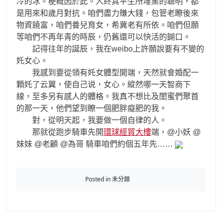
冷的冰。梗概因於此。人終其平生所堆集的聰明，都
是用來和歲月對抗。咱們盡力賺大錢，包管老瞭後來
物資饒富，咱們養兒育女，希冀老有所依。咱們但願
等咱們不再年青的時辰，仍舊還可以快活的餬口。
記得往年的誕辰，我在weibo上許願說要有不變的
奼女心。
我感到要從領有奼女體型開端，天然就會婚配一
顆奼了云翼，使自己说，女心。縱然哪一天智商下
線，至多另有感人的體格。我真不想比及閨蜜們聚首
的那一天，他們望到瞭一個肥胖癡肥的我。
對，從明天起，我要做一個自律的人。
那就從跑步騎車先開
環球經貿大樓
端，@小妖 @
妹妹 @老顧 @為哥 騎車咱們約個五年先……
Posted in 未分類