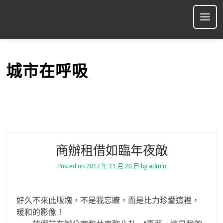
S
k
Ope
i
p
t
o
城市在呼吸
c
o
n
t
e
n
t
商辦租借如臨年夜敵
Posted on
2017 年 11 月 20 日
by
admin
好久不來此版塊，不是我忘瞭，而是比力珍愛這裡，
暖和的影像！