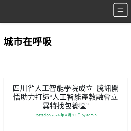
S
k
Ope
i
p
t
o
城市在呼吸
c
o
n
t
e
n
t
四川省人工智能學院成立 騰訊開
悟助力打造“人工智能產教融會立
異特找包養區”
Posted on
2024 年 4 月 13 日
by
admin