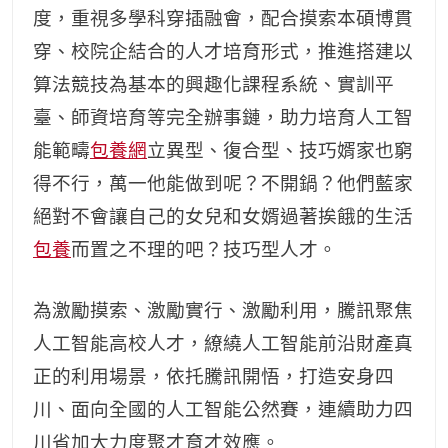
度，重視多學科穿插融會，配合摸索本碩博貫
穿、校院企結合的人才培育形式，推進搭建以
算法競技為基本的興趣化課程系統、實訓平
臺、師資培育等完全辦事鏈，助力培育人工智
能範疇
包養網
立異型、復合型、技巧婿家也窮
得不行，萬一他能做到呢？不開鍋？他們藍家
絕對不會讓自己的女兒和女婿過著挨餓的生活
包養
而置之不理的吧？技巧型人才。
為激勵摸索、激勵實行、激勵利用，騰訊聚焦
人工智能高校人才，繚繞人工智能前沿財產真
正的利用場景，依托騰訊開悟，打造安身四
川、面向全國的人工智能公然賽，連續助力四
川省加大力度聚才育才效應。