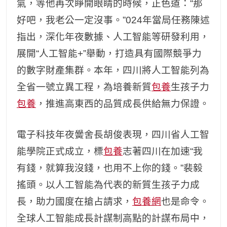
氣，等他再次睜開眼睛的時候，正色道：“那
好吧，我老公一定沒事。”024年當局任務陳述
指出，深化年夜數據、人工智能等研發利用，
展開“人工智能+”舉動，打造具有國際競爭力
的數字財產集群。本年，四川將人工智能列為
全省一號立異工程，為培養新質
包養
生孩子力
包養
，推進高東西的品質成長供給無力保證。
電子科技年夜黌舍長胡俊表現，四川省人工智
能學院正式成立，標
包養
志著四川在加速“我
有錢，就算我沒錢，也用不上你的錢。”裴毅
搖頭。以人工智能為代表的新質生孩子力成
長，助力國度在搶占請求，
包養網
也是命令。
全球人工智能成長計謀制高點的計謀布局中，