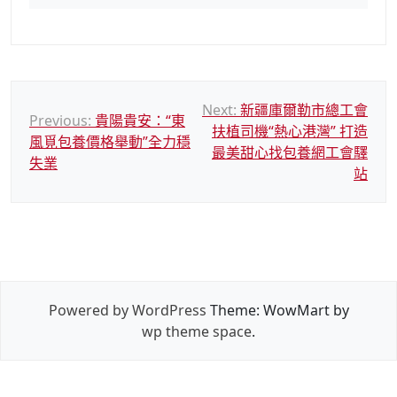
文
Next:
新疆庫爾勒市總工會
Previous:
貴陽貴安：“東
扶植司機“熱心港灣” 打造
章
風覓包養價格舉動”全力穩
最美甜心找包養網工會驛
導
失業
站
覽
Powered by WordPress
Theme: WowMart by
wp theme space
.