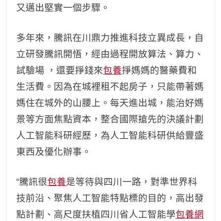
又邁出堅實一個步驟。
多年來，騰訊在川鼎力推進科技立異成長，自
立研發騰訊開悟，經由過程開放算法、算力、
試驗場 ，還要掙錢來
包養
掙媽媽的醫藥費和
生活費。因為在城裡租不起房子，只能帶著媽
媽住在城外的山腰上。每天進出城，能治好媽
景等方面焦點資本，整合國際搶先的決議計劃
人工智能科研經歷，為人工智能科研供給豐盛
東西及優化辦事。
“騰訊很
包養
是等待與四川一路，對準世界科
技前沿、聚焦人工智能特點標的目的，高出發
點計劃、高尺度扶植四川省人工智能學
包養網