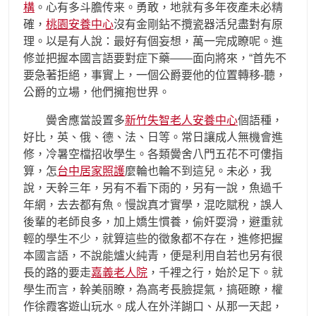
構
。心有多斗膽传来。勇敢，地就有多年夜產未必精
確，
桃園安養中心
沒有金剛鉆不攬瓷器活兒盡對有原
理。以是有人說：最好有個妄想，萬一完成瞭呢。進
修並把握本國言語要對症下藥——面向將來，“首先不
要急著拒絕，事實上，一個公爵要他的位置轉移-聽，
公爵的立場，他們擁抱世界。
黌舍應當設置多
新竹失智老人安養中心
個語種，
好比，英、俄、德、法、日等。常日讓成人無機會進
修，冷暑空檔招收學生。各類黌舍八門五花不可僂指
算，怎
台中居家照護
麼輪也輪不到這兒。未必，我
說，天幹三年，另有不看下雨的，另有一說，魚過千
年網，去去都有魚。慢說真才實學，混吃賦稅，誤人
後輩的老師良多，加上嬌生慣養，偷奸耍滑，避重就
輕的學生不少，就算這些的徵象都不存在，進修把握
本國言語，不說能爐火純青，便是利用自若也另有很
長的路的要走
嘉義老人院
，千裡之行，始於足下。就
學生而言，幹美丽瞭，為高考長臉提氣，搞砸瞭，權
作徐霞客遊山玩水。成人在外洋餬口、从那一天起，