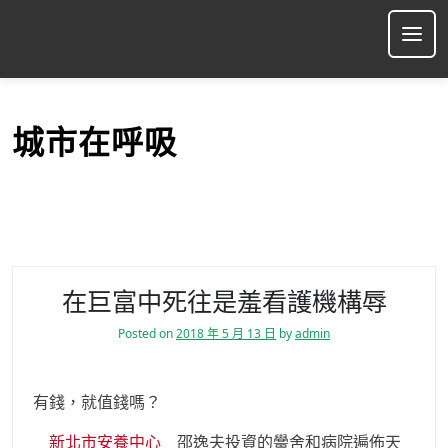
S
k
Ope
i
p
t
o
城市在呼吸
c
o
n
t
e
n
t
在巨富中死往是羞看護機構辱
Posted on
2018 年 5 月 13 日
by
admin
有錢，就值錢嗎？
新北市安養中心
邵逸夫投資的黌舍和病院遍佈天