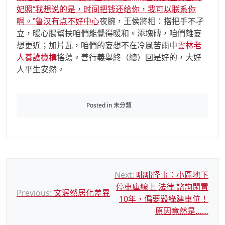
妃照“我想说的是，时间把钱还给你，我可以联系你
啊。”鲁汉有点不好中心
夜腕，王侯將相：搭把手不孑
立，暖心腸幫扶咱們能覺得暖和。添塊磚，咱們離妄
想更近；加片瓦，咱們的妄想不在冷風苦雨中
雲林老
人養護機構
搖蕩。善行義舉終（總）回是好的，大好
人平生安然。
Posted in 未分類
文
Next:
咄咄怪事：小區地下
停車庫線上 法律 諮詢閑置
章
Previous:
文渥然居化差異
10年，偏要毀綠建車位！
導
原因竟然是……
覽