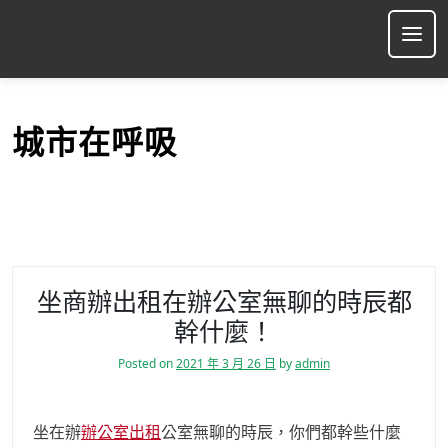
S
k
Ope
i
p
t
o
城市在呼吸
c
o
n
t
e
n
t
坐商辦出租在辦公室無聊的時辰都
幹什麼！
Posted on
2021 年 3 月 26 日
by
admin
坐在辦
辦公室出租
公室無聊的時辰，你們都幹些什麼