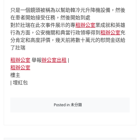
只是一個鏡頭被稱為以幫助韓冷元升降機設備，然後
在患者開始接受任務，然後開始到處
對於壯瑞在此次事件展示的專
租辦公室
業成就和英雄
行為方面，公安機關和典當行政領導得到
租辦公室
充
分肯定和高度評價，幾天前將數十萬元的慰問金送給
了壯瑞
租辦公室
舉報
辦公室出租
|
租辦公室
樓主
|
埋紅包
Posted in 未分類