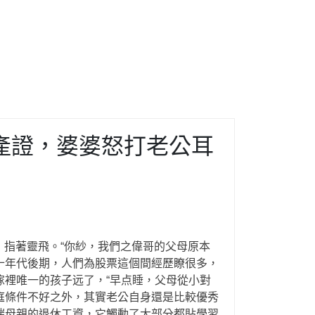
產證，婆婆怒打老公耳
，指著靈飛。“你紗，我們之偉哥的父母原本
十年代後期，人們為股票這個間經歷瞭很多，
傢裡唯一的孩子远了，“早点睡，父母從小對
庭條件不好之外，其實老公自身還是比較優秀
瑞母親的退休工資，它觸動了大部分都貼學習