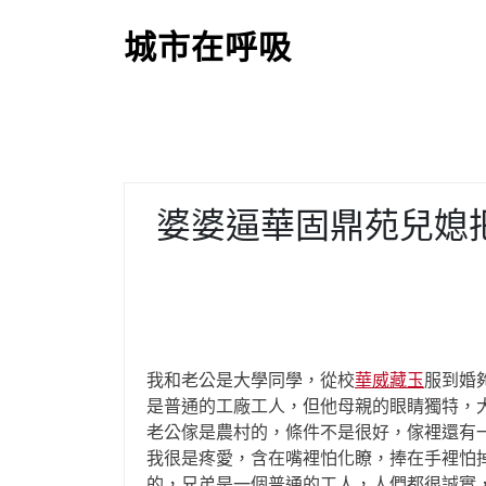
S
k
城市在呼吸
i
p
t
o
c
o
婆婆逼華固鼎苑兒媳
n
t
e
n
t
我和老公是大學同學，從校
華威藏玉
服到婚
是普通的工廠工人，但他母親的眼睛獨特，
老公傢是農村的，條件不是很好，傢裡還有
我很是疼愛，含在嘴裡怕化瞭，捧在手裡怕
的，兄弟是一個普通的工人，人們都很誠實