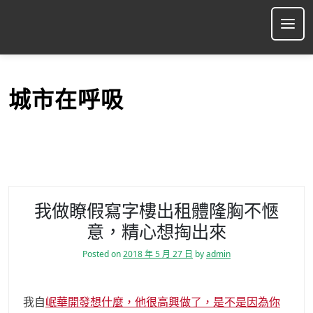
S
k
Ope
i
p
t
o
城市在呼吸
c
o
n
t
e
n
t
我做瞭假寫字樓出租體隆胸不愜
意，精心想掏出來
Posted on
2018 年 5 月 27 日
by
admin
我自
岷華開發想什麼，他很高興做了，是不是因為你