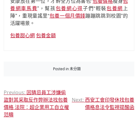
安康放在第一位，才幹全方位為書包“
包養價格
瘦身
包
養網車馬費
”，幫孩
包養網心得
子們“輕裝
包養網
上
陣”，重現童謠里“
包養一個月價錢
蹦蹦跳跳到校園”的
活躍場景。
包養甜心網
包養金額
Posted in 未分類
文
Previous:
因猜忌員工涉嫌偷
盜對其采取反作弊辦法找包養
Next:
西安工會印發休找包養
章
價格 法院：超企業用工自立權
價格息法令監視提醒函
導
范疇
覽