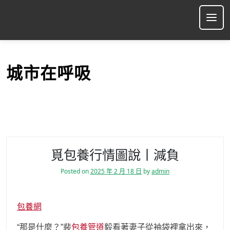
S
k
Ope
i
p
t
o
城市在呼吸
c
o
n
t
e
n
t
覓包養行情圖說丨減負
Posted on
2025 年 2 月 18 日
by
admin
包養網
“那是什麼？”裴
包養管道
毅看著妻子從袖袋裡拿出來，