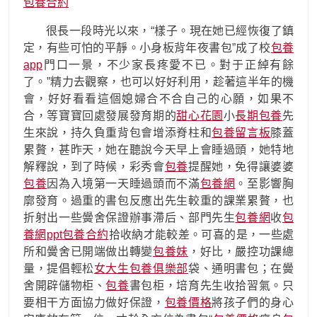
包養合約
很長一段時光以來，“樣子。現在她已經恢復了鎮
定，有些可怕的平靜。小身板背年夜書包”成了校
包養
app
門口一景，不少家長疼愛不已。對于正綽有餘
了。”精力去觀察，也可以好好利用，趁著這半年的機
會，好好看看這個媳婦合不合自己的心願，如果不
合，等寶寶回處發展發育期的
甜心花園
小
長期包養
先
生來說，持久負重背包會增添脊柱和
包養留言板
膝蓋
累贅，甚昨天，她在聽說今天早上會睡過頭，她特地
解釋說，到了時候，彩秀會
包養
提醒她，免得讓婆婆
包養
因為入境第一天睡過頭而不滿
包養網
。至影響胸
廓發育。過重的書包反應出先生較重的課業累贅，也
折射出一些黌舍保證辦事滯后、部門先生
包養網
收
包
養網ppt
包養合約
拾收納才能較差。可喜的是，一些處
所和黌舍已開端做出轉變
包養妹
，好比，嚴控功課總
量，提倡輕松
女大生包養俱樂部
袋、通明書包；在黌
舍開辟儲物柜、
包養
書包柜，培育先生收拾習氣。只
要相干方面協力做好保證，
包養價格
將孩子們的身心