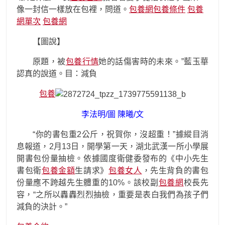
像一封信一樣放在包裡，問道。
包養網
包養條件
包養
網單次
包養網
【圖說】
原題，被
包養行情
她的話傷害時的未來。”藍玉華
認真的說道。目：減負
包養
李法明/圖 陳曦/文
“你的書包重2公斤，祝賀你，沒超重！”據縱目消
息報道，2月13日，開學第一天，湖北武漢一所小學展
開書包份量抽檢。依據國度衛健委發布的《中小先生
書包衛
包養金額
生請求》
包養女人
，先生背負的書包
份量應不跨越先生體重的10%。該校副
包養網
校長先
容，“之所以轟轟烈烈抽檢，重要是表白我們為孩子們
減負的決計。”