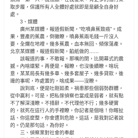
取步履，保護所有人全體好處就即是是顧全自身好
處。
3、媒體
廣州某媒體，報道假新聞，“吃噴鼻蕉致癌”。成
果，豐產的蕉農，倒黴瞭，噴鼻蕉兩毛錢一斤沒人
要，全爛在地裡。幾多蕉農，血本無回、傾傢蕩產。
北京某媒體，報道假新聞，餡紙做的……
該報道的事，不敢報。那嘴的閉，比開幕式的震
撼。內啥還緊。再便是，報瞭，也沒後續瞭。啥玩
意，某某局長有幾多車、幾多套屋子、幾多貸款，後
邊的事呢，咋處置的，啥成果——沒瞭。
說到底，便是吐剛茹柔。禍患那些個弱勢群體，
從中贏利。可是，把私傢偵察也當成是弱者，就有點
不了解深淺瞭。不措辭，不代理他不行；幾多硬實
的，就死在這行人的手裡瞭，你記者是個啥！你瞎扯
話、你這麼整，你會遭到危險。這話，是我對記者說
的。仍是那句話，為你好。
三、偵察業對社會的奉獻