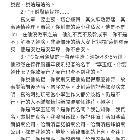
說變、說啥是啥的。
2、“王姓鬚眉揄揚……”
寫文章，要主觀、切合邏輯，其文瓜熟蒂落，其
事通情達理。甭管，你刻畫的這小我私家，他是不是
lier，在他沒做事之前，他能不克不及幹成事，你不是
不了解嗎？幹啥，非要僵硬的給人安上“揄揚”這個褒義
詞，便是安也是安早瞭，你不會安。
3、“令記者驚疑的一幕產生瞭：通話不外5分鐘，
他忽然在德律風裡年夜吼記者的名字，“李玉紅，你要
幹什麼？你敢灌音？灌音也查不到我的。”
你說他揄揚，你就別又把他揄揚得那麼神奇，故
事變節前後矛盾、狗屁欠亨。此刻這個記者都沒啥文
明，寫的阿誰玩意當小學生作文都分歧格。仍是不
行，行的人不編爛糟假新聞混那倆錢花，攬字！
你是鳴李玉紅啊？是你真名嗎？我告知你，我真
名，盡對是真名，我鳴周鐵峰，你記住瞭！哈爾濱華
爾偵察公司、哈爾濱雷諾偵察公司、哈爾濱鐵峰偵察
公司，都是我幹的，地址、德律風網站上有，查往！
你行，你找我來，你報道我，給我安點啥；你不