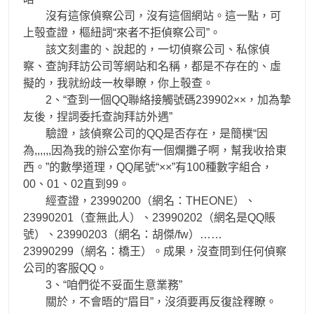
沒有這傢偵察公司，沒有這個網站。這一點，可
上彀查證，樞紐詞“來者不拒偵察公司”。
該文刻畫的、說起的，一切偵察公司、私傢偵
察、查詢拜訪公司等網站和名稱，都是不存在的、虛
擬的，我就紛歧一枚舉瞭，你上彀查。
2、“查到一個QQ聯絡接觸號碼239902××，加為摯
友後，捏詞委托查詢拜訪外遇”
驗證，該偵察公司的QQ是否存在，是簡樸“因
為,,,,,,因為我的辦公室你有一個爛攤子啊，幫我收拾東
西。”的數學道理，QQ尾號“××”有100種數字組合，
00、01、02直到99。
經查證，23990200（網名：THEONE）、
23990201（查無此人）、23990202（網名是QQ賬
號）、23990203（網名：胡傑/fw）……
23990299（網名：橋王）。成果，沒查問到任何偵察
公司的客服QQ。
3、“咱們從不妥面生意業務”
關於，不會晤的“眉目”，沒須要再反復詮釋瞭。