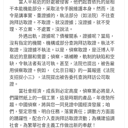
當人平易近的好處被侵害，他們起首依托的是相
干本能機能部分，采取法令手腕維護本身。然而，法
令是講事實、重證據的，執法部分（如法院）不往查
詢拜訪取證。不取證、就沒證據；沒證據，就不受
理、不立案、不處置，沒說法。
外遇出軌，證據呢？債權關系，證據呢？當局，
沒有指定的機關、機構或部分查詢拜訪取證。執法不
取證，沒證據不執法。以是，偵察取證，是泛博人平
易近的意願和需要；偵察，填補瞭，軌制的缺陷和空
缺，令執法者有法可執。甚至，法院也提出，被告雇
用偵察取證。例如，《北京日報》的一篇報道《法院
支招捉小三》，法院提出被告委托查詢拜訪公司取
證。
當社會經濟，成長到必定高度，偵察業必將是人
們躍然紙上的一個工業，這是時期的產品，年夜勢所
趨。中國偵察，將與您一同見證中國經濟發展；咱
們，堅定思惟、明白任務，落實責任；調動方方面面
的踴躍性，配合介入查詢拜訪取證流動；為構建協調
社會，為繁華社會主義工作做出新的奉獻！