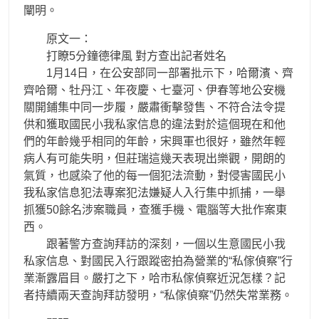
闡明。
原文一：
打瞭5分鐘德律風 對方查出記者姓名
1月14日，在公安部同一部署批示下，哈爾濱、齊
齊哈爾、牡丹江、年夜慶、七臺河、伊春等地公安機
關開鋪集中同一步履，嚴肅衝擊發售、不符合法令提
供和獲取國民小我私家信息的違法對於這個現在和他
們的年齡幾乎相同的年齡，宋興軍也很好，雖然年輕
病人有可能失明，但莊瑞這幾天表現出樂觀，開朗的
氣質，也感染了他的每一個犯法流動，對侵害國民小
我私家信息犯法專案犯法嫌疑人入行集中抓捕，一舉
抓獲50餘名涉案職員，查獲手機、電腦等大批作案東
西。
跟著警方查詢拜訪的深刻，一個以生意國民小我
私家信息、對國民入行跟蹤密拍為營業的“私傢偵察”行
業漸露眉目。嚴打之下，哈市私傢偵察近況怎樣？記
者持續兩天查詢拜訪發明，“私傢偵察”仍然失常業務。