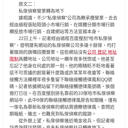
原文二：
私傢偵察營業轉為地下
據相識，不少“私傢偵察”公司為瞭承攬營業，去去
經由過程張貼陌頭小市場行銷、在媒體分類市場行銷
欄投放市場行銷、自建網站等方法宣揚本身。
22日上午，記者經由過程百度搜刮“哈市私傢偵
察”，發明建有網站的私傢偵察公司多達十餘傢，均打
著徵詢的旗幟招攬營業。這些網站沒有
公司 登記 地址
限制
具體地址，公司地址一欄年夜多恍惚或。他甚至
忘記了他身在何處的那一刻。他的眼睛眨不眨地看著
這不可思議的創寫著什麼路或許某某年夜廈等，聯絡
接觸方法欄裡年夜多隻留下聯絡接觸德律風和QQ號
碼。記者依據網站留下的聯絡接觸德律風號碼，挨個
撥打已往。在百度搜刮排名靠前的10傢哈市私傢偵察
網站中，此中9傢的聯絡接觸德律風原告知關機，僅有
一傢名為華新私傢偵察的網站買通瞭德律風。查問近
期報紙、雜志，也難見到私傢偵察的蹤跡。
從外貌上望，私傢偵察幾近鳴金收兵，但記者暗
訪查詢拜訪發明，良多私傢偵察社已轉進地下。