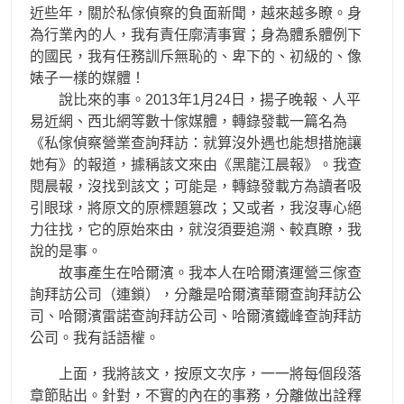
近些年，關於私傢偵察的負面新聞，越來越多瞭。身
為行業內的人，我有責任廓清事實；身為體系體例下
的國民，我有任務訓斥無恥的、卑下的、初級的、像
婊子一樣的媒體！
說比來的事。2013年1月24日，揚子晚報、人平
易近網、西北網等數十傢媒體，轉錄發載一篇名為
《私傢偵察營業查詢拜訪：就算沒外遇也能想措施讓
她有》的報道，據稱該文來由《黑龍江晨報》。我查
閱晨報，沒找到該文；可能是，轉錄發載方為讀者吸
引眼球，將原文的原標題篡改；又或者，我沒專心絕
力往找，它的原始來由，就沒須要追溯、較真瞭，我
說的是事。
故事產生在哈爾濱。我本人在哈爾濱運營三傢查
詢拜訪公司（連鎖），分離是哈爾濱華爾查詢拜訪公
司、哈爾濱雷諾查詢拜訪公司、哈爾濱鐵峰查詢拜訪
公司。我有話語權。
上面，我將該文，按原文次序，一一將每個段落
章節貼出。針對，不實的內在的事務，分離做出詮釋