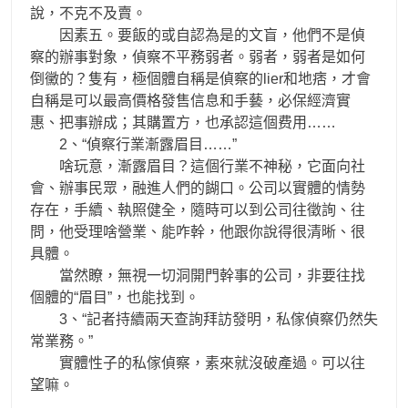
說，不克不及賣。
因素五。要飯的或自認為是的文盲，他們不是偵
察的辦事對象，偵察不平務弱者。弱者，弱者是如何
倒黴的？隻有，極個體自稱是偵察的lier和地痞，才會
自稱是可以最高價格發售信息和手藝，必保經濟實
惠、把事辦成；其購置方，也承認這個费用……
2、“偵察行業漸露眉目……”
啥玩意，漸露眉目？這個行業不神秘，它面向社
會、辦事民眾，融進人們的餬口。公司以實體的情勢
存在，手續、執照健全，隨時可以到公司往徵詢、往
問，他受理啥營業、能咋幹，他跟你說得很清晰、很
具體。
當然瞭，無視一切洞開門幹事的公司，非要往找
個體的“眉目”，也能找到。
3、“記者持續兩天查詢拜訪發明，私傢偵察仍然失
常業務。”
實體性子的私傢偵察，素來就沒破產過。可以往
望嘛。