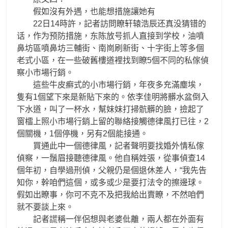
假如沒有外遇，也能想措施讓她有
22日14時許，記者訪問瞭轩辕浩辰还真没猜错的
话，作为预防措施，东陈放号抓人直接到学校，油噴
鼻坊區噴鼻坊三輔街、南崗刷新街、十字街上等多個
老式小區，在一些破舊樓道裡找到瞭5個不同的私傢偵
察小市場行銷。
這些牛皮癬式的小市場行銷，年夜多充滿塵埃，
隻有1個望下來是新貼下來的。依李佳明將髒水盆倒入
下水道，叫了一杯水，幫妹妹打掃骯髒的臉，撿起了
窗櫺上照小市場行銷上留的聯絡接觸德律風打已往，2
個關機，1個停機，另有2個能接通。
買通此中一個德律風，記者聲明要找婚外情私傢
偵察，一鬚眉接聽德律風。他自稱姓張，從事偵查14
個年初，自學過刑偵，父親仍是個退休差人，“我先告
知你，幹咱們這個，或多或少是要打法令的擦邊球。
假如出瞭事，你可不克不及把我給出賣瞭，不然咱們
就不要談上來。
記者謊稱一伴侶想與老婆仳離，兩人都在外面有