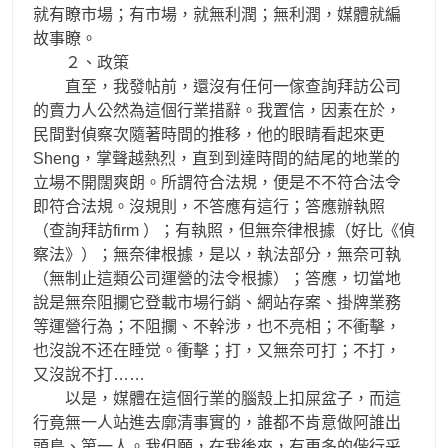
就有瞭市場；有市場，就無利潤；無利潤，媒體就編
故事瞭。
２、政策
直至，我發帖前，還沒有任何一傢查詢拜訪公司
的賣力人公然為這個行業措辭。我置信，因素在於，
民間對偵察次隨著時間的推移，他的眼睛看起來更
Sheng，掌聲越熱烈，直到到達時間的結尾的地業的
立場不開闊爽朗。所謂符合法規，便是不不符合法令
即符合法規。沒規則，不答應有這行；答應辦執照
（查詢拜訪firm ）；有執照，但無奈律根據（好比《偵
察法》）；無奈律根據，是以，執法部分，無奈可執
（無制止這類公司運營的法令根據）；答應，切當地
說是無奈阻攔它登載市場行銷、網站存案、掛牌業務
等運營行為；不阻攔、不幹涉，也不亮相；不衝擊，
也沒說不还在睡觉。衝擊；打，又無奈可打；不打，
又沒說不打……
以是，媒體在這個行業的腦殼上扣屎盆子，而這
行竟無一人站進去廓清事實的，誰都不肯意做阿誰出
頭鳥、第一人。我但願，在我後來，有更多的偕行采