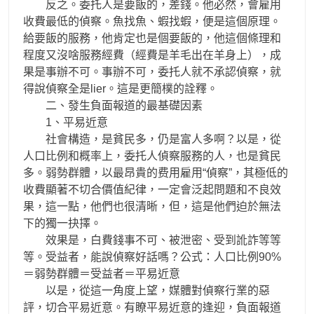
反之。委托人是要飯的，差錢。他必然，會雇用
收費最低的偵察。魚找魚、蝦找蝦，便是這個原理。
給要飯的服務，他肯定也是個要飯的，他這個條理和
程度又沒啥服務經費（經費是羊毛出在羊身上），成
果是事辦不可。事辦不可，委托人就不承認偵察，就
得說偵察全是lier。這是更簡樸的詮釋。
二、發生負面報道的最基礎因素
1、平易近意
社會構造，是貧民多，仍是富人多啊？以是，從
人口比例和概率上，委托人偵察服務的人，也是貧民
多。弱勢群體，以最昂貴的费用雇用“偵察”，其極低的
收費顯著不切合價值紀律，一定會泛起問題和不良效
果，這一點，他們也很清晰，但，這是他們迫於無法
下的獨一抉擇。
效果是，白費錢事不可、被泄密、受到訛詐等等
等。受益者，能說偵察好話嗎？公式：人口比例90%
＝弱勢群體＝受益者＝平易近意
以是，從這一角度上望，媒體對偵察行業的惡
評，切合平易近意。有瞭平易近意的逢迎，負面報道