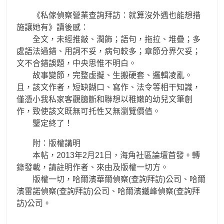
《私傢偵察營業查詢拜訪：就算沒外遇也能想措
施讓她有》讀後感：
全文，未經推敲、潤飾；語句，拖拉、堆疊；多
處語法過錯、用詞不妥，病句較多；章節分界欠妥；
文不合錯誤題，中央思惟不明白。
故事變節，完整虛擬、生搬硬套、邏輯凌亂。
且，該文作者，短缺餬口、寫作、法令等相干知識，
僅憑小我私家客觀臆斷和聯想以稚嫩的幼兒文筆創
作，致使該文既無可托性又無瀏覽價值。
鑒定終了！
附：版權講明
本帖，2013年2月21日，海角社區論壇首發。轉
錄發載，請註明作者、來由及版權一切方。
版權一切，哈爾濱華爾偵察(查詢拜訪)公司、哈爾
濱雷諾偵察(查詢拜訪)公司、哈爾濱鐵峰偵察(查詢拜
訪)公司。