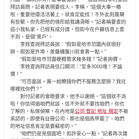
拜訪員問。記者表現要找人。李稱，“這個大事一樁
啦，隻要他還活活著上，就肯定能找！不外此刻風聲
有些緊，你先把他的情形給我講清晰。”記者稱要查的
這小我私家，已經有成分證，但如今在戶籍信息上查
不到，是個“黑戶”。
李姓查詢拜訪員說：“假如是哈市范圍內就很好
辦，假如是外埠，差盤纏盤川就會貴一點。”
“假如是哈市范圍梗概需求幾多錢？”記者詢價。
李姓查詢拜訪員信口開河：“至多3000塊！不論
價！”
“可否面談。萬一給瞭錢你們不服務怎麼辦？我往
哪裡找你們？”
對付記者的會晤要求，他予以謝絕，“這個就不消
啦！你信得過咱們就談，信不外就不要找咱們。你也
了解的，私傢偵察，在內地是
公司 登記 地址 規定
不被
承認的，即便有註冊公司，那也是個馬甲罷了，咱們
的地址信息肯定是要竊密的。”
“咱們仍是見個面吧！如許安心一點。”記者再次建