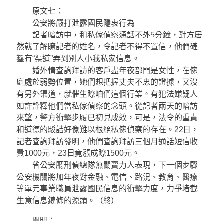
原文七：
公安將嚴打泄露國民隱衷行為
記者暗訪中，和私傢偵察通話不外5分鐘，對方居
然就了解瞭記者的姓名，令記者不得不置信，他們確
鑿有“渠道”弄到別人小我私家信息。
婚外情查詢拜訪的客戶盡年夜部門是女性，在傢
庭處於弱勢位置，她們想把握丈夫不忠的證據，又沒
有另外渠道，就催生瞭咱們這個行業。有犯法嫌疑人
如許詮釋他們當私傢偵察的念頭。從記者兩天的暗訪
來望，警方衝擊步履已初見成效，可是，法令的重責
和道德的駁詰好像難以根絕私傢偵察的存在。22日，
記者查詢拜訪發明，他們查詢拜訪三個月通話短信收
費1000元，23日竟漲成瞭1500元。
省公安廳刑偵總隊無關賣力人表現，下一個步驟
公安機關將加年夜對金融、電信、路況、教育、醫療
等單元事業職員泄露國民信息的衝擊力度，力爭堵截
生意信息鏈條的源頭。（終）
闡明：