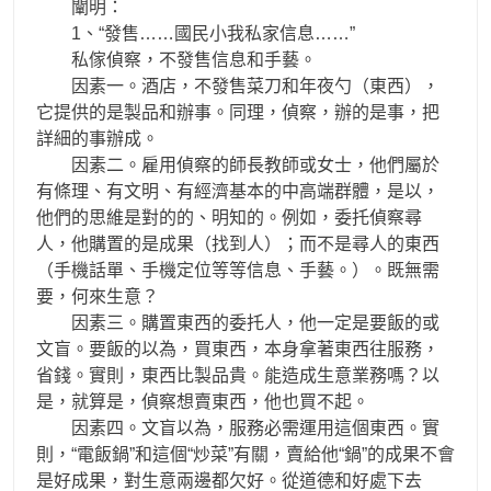
闡明：
1、“發售……國民小我私家信息……”
私傢偵察，不發售信息和手藝。
因素一。酒店，不發售菜刀和年夜勺（東西），
它提供的是製品和辦事。同理，偵察，辦的是事，把
詳細的事辦成。
因素二。雇用偵察的師長教師或女士，他們屬於
有條理、有文明、有經濟基本的中高端群體，是以，
他們的思維是對的的、明知的。例如，委托偵察尋
人，他購置的是成果（找到人）；而不是尋人的東西
（手機話單、手機定位等等信息、手藝。）。既無需
要，何來生意？
因素三。購置東西的委托人，他一定是要飯的或
文盲。要飯的以為，買東西，本身拿著東西往服務，
省錢。實則，東西比製品貴。能造成生意業務嗎？以
是，就算是，偵察想賣東西，他也買不起。
因素四。文盲以為，服務必需運用這個東西。實
則，“電飯鍋”和這個“炒菜”有關，賣給他“鍋”的成果不會
是好成果，對生意兩邊都欠好。從道德和好處下去