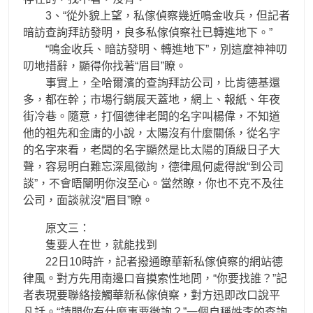
3、“從外貌上望，私傢偵察幾近鳴金收兵，但記者
暗訪查詢拜訪發明，良多私傢偵察社已轉進地下。”
“鳴金收兵、暗訪發明、轉進地下”，別這麼神神叨
叨地措辭，顯得你找著“眉目”瞭。
事實上，全哈爾濱的查詢拜訪公司，比肯德基還
多，都在幹；市場行銷展天蓋地，網上、報紙、年夜
街冷巷。隨意，打個德律老闆的名字叫楊偉，不知道
他的祖先和金庸的小說，太陽沒有什麼關係，從名字
的名字來看，老闆的名字顯然是比太陽的頂級日子大
聲，容易明白難忘深風徵詢，德律風何處得說“到公司
談”，不會晤闡明你沒至心。當然瞭，你也不克不及往
公司，面談就沒“眉目”瞭。
原文三：
隻要人在世，就能找到
22日10時許，記者撥通瞭華新私傢偵察的網站德
律風。對方先用南邊口音摸索性地問，“你要找誰？”記
者表現要聯絡接觸華新私傢偵察，對方迅即改口說平
凡話。“請問你有什麼事要徵詢？”一個自稱姓李的查詢