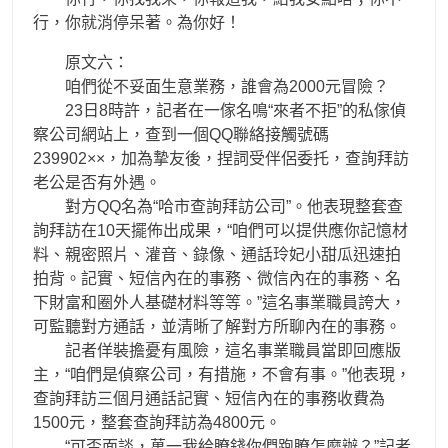
行，你就消停呆著。為你好！
原文六：
咱們從不妥面生意業務，誰會為2000元冒險？
23日8時許，記者在一傢名鳴“來者不拒”的私傢偵
察公司網站上，查到一個QQ聯絡接觸號碼
239902××，加為摯友後，捏詞受伴侶委托，查詢拜訪
老公是否有外遇。
對方QQ名為“哈市查詢拜訪公司”。他表現整套查
詢拜訪在10天擺佈出成果，“咱們可以提供應你記憶材
料、親密照片、灌音、錄像、通話玲妃小甜瓜迅速拍
拍背。記實、短信內在的事務、微信內在的事務、名
下財富和圈外人基礎材料等等。”這名事業職員誇大，
可監聽對方通話，並清晰了解對方所聊內在的事務。
記者佯裝擔憂有風險，這名事業職員當即回應版
主，“咱們是偵察公司，有措施，不會有事。”他表現，
查詢拜訪三個月通話記實、短信內在的事務收費為
1500元，整套查詢拜訪為4800元。
“可否面談，萬一我給瞭錢你們跑瞭怎麼辦？”記者