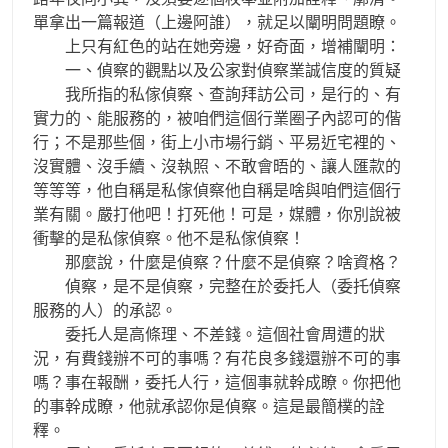
單拿出一篇報道（上邊阿誰），就足以闡明問題瞭。
上只有紅色的站在她旁邊，好奇面，增補闡明：
一、偵察的觀點以及公家對偵察業誠信度的質疑
我所指的私傢偵察、查詢拜訪公司，是行的、有
實力的、能服務的，被咱們這個行業圈子內認可的偕
行；不是那些個，街上小市場行銷、平易近宅裡的、
沒實體、沒手續、沒執照、不敢會晤的、讓人匯款的
等等等，他自稱是私傢偵察他自稱是啥與咱們這個行
業有關。嚴打他吧！打死他！可是，媒體，你別說被
衝擊的是私傢偵察。他不是私傢偵察！
那麼說，什麼是偵察？什麼不是偵察？啥資格？
偵察，是不是偵察，完整在於委托人（委托偵察
服務的人）的承認。
委托人是高條理、不差錢。這個社會周遭的狀
況，有費錢辦不可的事嗎？有花良多錢還辦不可的事
嗎？事在報酬，委托人行，這個事就幹成瞭。你把他
的事幹成瞭，他就承認你是偵察。這是最簡樸的詮
釋。