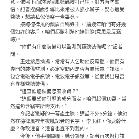
意。依照下面的德律風號碼撥打已往，對方有些警
悟。記者捏詞說引導比來常被人抓小辮子，疑心遭受
監聽，想請私傢偵察一查畢竟。
接聽德律風的鬚眉自稱姓王，“前幾年咱們有好幾
個如許的客戶，咱們都勝利幫他摘除瞭(意思是反竊
聽)。”
“你們有什麼裝備可以監測到竊聽裝備呢？”記者
問。
王姓鬚眉揄揚，常常有人乞助他反竊聽，他們有
專門的裝備監測，必定空間內是否有異樣電子訊號，
包含電磁電子訊號、電波電子訊號等，從而找出是否
有異樣監聽裝備。
“追查監聽裝備怎麼收費？”
“這個要望你引導的成分而定。咱們起價10萬，當
然這包含竊密所需支出。”
令記者驚疑的一幕產生瞭：通話不外5分鐘，他忽
然在德律風裡年夜吼記者的名字，“李玉紅，你要幹什
麼？你敢灌音？灌音也查不到我的。”
今後，他手機關機。幾分鐘後，記者再次撥打該