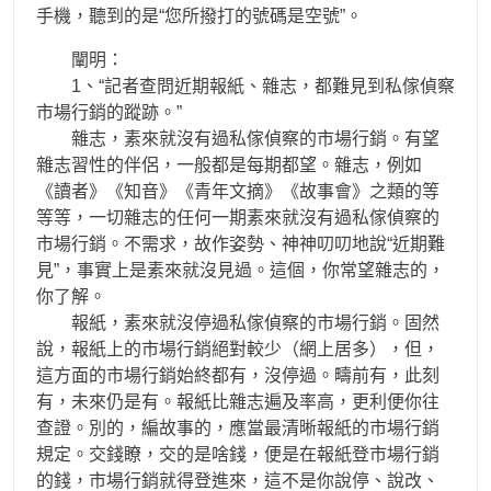
手機，聽到的是“您所撥打的號碼是空號”。
闡明：
1、“記者查問近期報紙、雜志，都難見到私傢偵察
市場行銷的蹤跡。”
雜志，素來就沒有過私傢偵察的市場行銷。有望
雜志習性的伴侶，一般都是每期都望。雜志，例如
《讀者》《知音》《青年文摘》《故事會》之類的等
等等，一切雜志的任何一期素來就沒有過私傢偵察的
市場行銷。不需求，故作姿勢、神神叨叨地說“近期難
見”，事實上是素來就沒見過。這個，你常望雜志的，
你了解。
報紙，素來就沒停過私傢偵察的市場行銷。固然
說，報紙上的市場行銷絕對較少（網上居多），但，
這方面的市場行銷始終都有，沒停過。疇前有，此刻
有，未來仍是有。報紙比雜志遍及率高，更利便你往
查證。別的，編故事的，應當最清晰報紙的市場行銷
規定。交錢瞭，交的是啥錢，便是在報紙登市場行銷
的錢，市場行銷就得登進來，這不是你說停、說改、