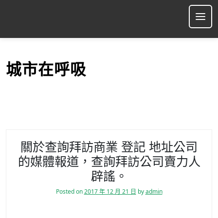
S
k
Ope
i
p
t
o
城市在呼吸
c
o
n
t
e
n
t
關於查詢拜訪商業 登記 地址公司
的媒體報道，查詢拜訪公司賣力人
辟謠。
Posted on
2017 年 12 月 21 日
by
admin