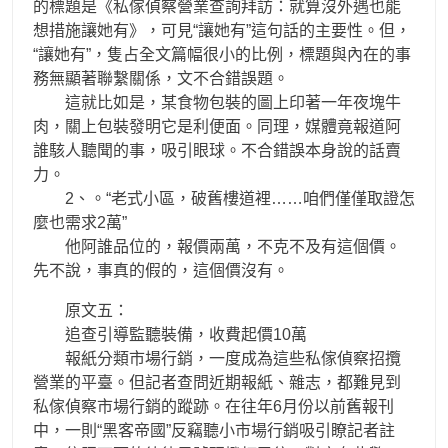
的標題是《私傢偵察營業查詢拜訪：就算沒外遇也能
想措施讓她有》，可見“讓她有”這句話的主要性。但，
“讓她有”，隻占全文篇幅很小的比例，標題與內在的事
務無顯著聯繫關係，文不合錯誤題。
這就比如是，某食物包裝的圖上印著一年夜塊牛
肉，關上包裝發明它是利便面。同理，媒體竟報道阿
誰駭人聽聞的事，吸引眼球。不合錯誤本身說的話賣
力。
2、。“老式小區，破舊樓道裡……咱們僅僅取證怎
麼也需求2萬”
他阿誰品位的，報價兩萬，不克不及有這個價。
先不說，事真的假的，這個價沒有。
原文五：
追查引導監聽裝備，收費起價10萬
報紙分類市場行銷，一度成為這些私傢偵察招攬
營業的平臺。但記者查問近期報紙、雜志，都難見到
私傢偵察市場行銷的蹤跡。在往年6月份以前舊報刊
中，一則“黑客帝國”反竊聽小市場行銷吸引瞭記者註