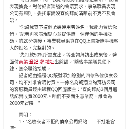
表現擔憂。對付記者建議的會晤要求，事業職員表現
公司有規則，委托事變沒查詢拜訪清晰前不克不及會
晤。
“你幫我查下這個號碼運用者姓名，我能力置信你
們。”記者再次表現疑心並提供瞭一個伴侶的手機號
碼。約20分鐘後，事業職員果真在QQ上告訴瞭手機客
人的姓名，完整對的。
“先打款50%所需支出，等查詢拜訪出成果後，劈
面付
商業 登記 處 地址
出餘額。”隨後事業職員便下
線，無奈聯絡接觸。
記者經由過程QQ賬號添加瞭別的四傢私傢偵察公
司，均不批准會晤付費。一傢名為翱翔查詢拜訪公司
的客服職員經由過程QQ回應版主：“查詢拜訪3個月通
話記實收費2000元。咱們不妥面生意業務，誰會為
2000元冒險！”
闡明：
1、“名鳴來者不拒的偵察公司網站……不批准會
晤”