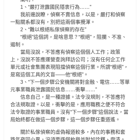
1、“嚴打泄露國民隱衷行為……”
我前邊說瞭，偵察不賣信息，以是，嚴打和偵察
一點關系都沒有，別把這兩個事攪渾。
2、“難以根絕私傢偵察的存在”
“根絕”這個詞，是啥意思？“根絕”，阻攔、不准、
遏制。
當局沒說，不答應有偵察這個個人工作；政策
上，沒說不答應運營查詢拜訪公司；沒有任何企工作
單元或社會集團表現阻擋偵察這個行業。所謂“根絕”，
是寫這個工具的文盲——他“根絕”。
3、“下一個步驟公安機關將對金融、電信……等單
元事業職員泄露國民信息……衝擊……”
信息自己，是一種證據。法令沒規則，不答應符
合法規取證。以是，衝擊的是，應用職務之便不符合
法令取證的事業職員。沒有“下一個步驟”這個說法，當
局始終都在做這一個步驟，這一個步驟任重道遙。
關於私傢偵察的虛偽報道較多，內在的事務和套
路年夜同小異，沒須要逐個枚舉並附加詮釋、廓清。