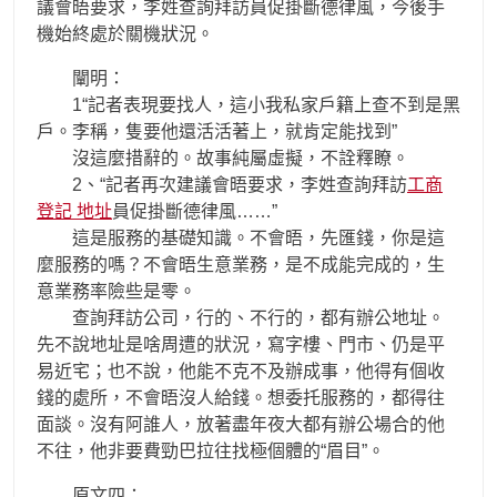
議會晤要求，李姓查詢拜訪員促掛斷德律風，今後手
機始終處於關機狀況。
闡明：
1“記者表現要找人，這小我私家戶籍上查不到是黑
戶。李稱，隻要他還活活著上，就肯定能找到”
沒這麼措辭的。故事純屬虛擬，不詮釋瞭。
2、“記者再次建議會晤要求，李姓查詢拜訪
工商
登記 地址
員促掛斷德律風……”
這是服務的基礎知識。不會晤，先匯錢，你是這
麼服務的嗎？不會晤生意業務，是不成能完成的，生
意業務率險些是零。
查詢拜訪公司，行的、不行的，都有辦公地址。
先不說地址是啥周遭的狀況，寫字樓、門市、仍是平
易近宅；也不說，他能不克不及辦成事，他得有個收
錢的處所，不會晤沒人給錢。想委托服務的，都得往
面談。沒有阿誰人，放著盡年夜大都有辦公場合的他
不往，他非要費勁巴拉往找極個體的“眉目”。
原文四：