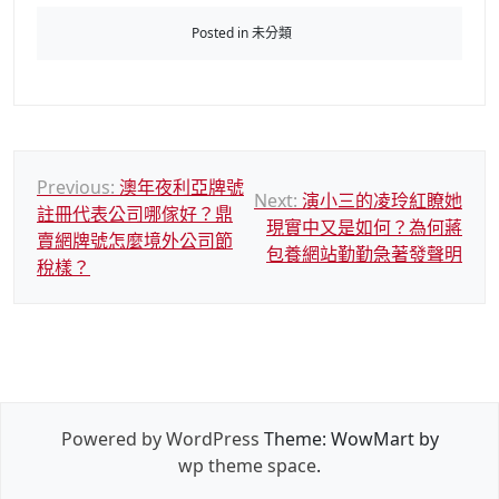
Posted in 未分類
文
Previous:
澳年夜利亞牌號
Next:
演小三的凌玲紅瞭她
註冊代表公司哪傢好？鼎
章
現實中又是如何？為何蔣
賣網牌號怎麼境外公司節
導
包養網站勤勤急著發聲明
稅樣？
覽
Powered by WordPress
Theme: WowMart by
wp theme space
.