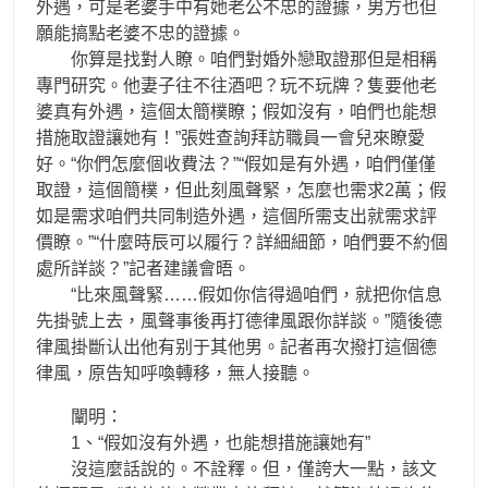
外遇，可是老婆手中有她老公不忠的證據，男方也但
願能搞點老婆不忠的證據。
你算是找對人瞭。咱們對婚外戀取證那但是相稱
專門研究。他妻子往不往酒吧？玩不玩牌？隻要他老
婆真有外遇，這個太簡樸瞭；假如沒有，咱們也能想
措施取證讓她有！”張姓查詢拜訪職員一會兒來瞭愛
好。“你們怎麼個收費法？”“假如是有外遇，咱們僅僅
取證，這個簡樸，但此刻風聲緊，怎麼也需求2萬；假
如是需求咱們共同制造外遇，這個所需支出就需求評
價瞭。”“什麼時辰可以履行？詳細細節，咱們要不約個
處所詳談？”記者建議會晤。
“比來風聲緊……假如你信得過咱們，就把你信息
先掛號上去，風聲事後再打德律風跟你詳談。”隨後德
律風掛斷认出他有别于其他男。記者再次撥打這個德
律風，原告知呼喚轉移，無人接聽。
闡明：
1、“假如沒有外遇，也能想措施讓她有”
沒這麼話說的。不詮釋。但，僅誇大一點，該文