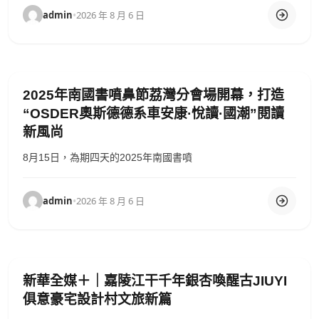
admin
•
2026 年 8 月 6 日
2025年南國書噴鼻節荔灣分會場開幕，打造
“OSDER奧斯德德系車安康·悅讀·國潮”閱讀
新風尚
8月15日，為期四天的2025年南國書噴
admin
•
2026 年 8 月 6 日
新華全媒＋｜嘉陵江干千年銀杏喚醒古JIUYI
俱意豪宅設計村文旅新篇