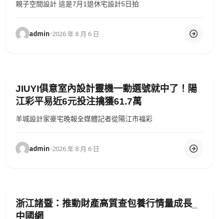
親子空間設計 這是7月1退休宅設計5日拍
admin
•
2026 年 8 月 6 日
JIUYI俱意室內設計靈機一動選號就中了！陽
江彩平易近6元投注擒獲61.7萬
羊城設計家豪宅晚報全媒體記者從陽江市福彩
admin
•
2026 年 8 月 6 日
浙江諸暨：推動財產高質查包養行情量成長_
中國網