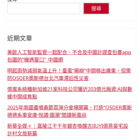
分
搜尋
頁
近期文章
美歐人工智能監管一起配合、不合及中國計謀查包養app
包圍的“機遇窗口”_中國網
明起雨勢減弱氣溫上升！臺風“楊柳”中間移出廣東，但需
防OSDER奧斯德台北汽車滯后性災害
億嵐系統櫃新加坡21家科技公司獲近203億元融資:AI與數
據中間成焦點
2025年南國書噴鼻節荔灣分會場開幕，打造“OSDER奧斯
德德系車安康·悅讀·國潮”閱讀新風尚
新華全媒＋｜嘉陵江干千年銀杏喚醒古JIUYI俱意豪宅設
計村文旅新篇