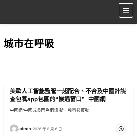
S
k
Ope
i
p
t
o
城市在呼吸
c
o
n
t
e
n
t
美歐人工智能監管一起配合、不合及中國計謀
查包養app包圍的“機遇窗口”_中國網
中國網/中國成長門戶網訊 新一輪科技反動
admin
•
2026 年 8 月 6 日