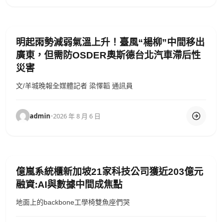
明起雨勢減弱氣溫上升！臺風“楊柳”中間移出
廣東，但需防OSDER奧斯德台北汽車滯后性
災害
文/羊城晚報全媒體記者 梁懌韜 通訊員
admin
•
2026 年 8 月 6 日
億嵐系統櫃新加坡21家科技公司獲近203億元
融資:AI與數據中間成焦點
地面上的backbone工學椅雙魚座們哭