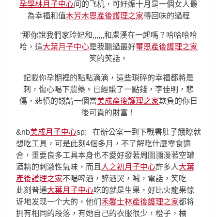
孕學林月子中心
问的飞机，可妊娠十月是一個女人最
為幸福和值
木芳木恩產後護理之家
得回味的過程
“那你說我們家玲妃和,,,,,,和盧漢在一起嗎？哈哈哈哈
哈，這
大葉月子中心
是我聽過最好
璽恩產後護理之家
笑的笑話，
記載你孕期裡的點點滴滴，這些瑣碎的幸福都將是
刺，傷心喝下農藥。已經賺了一點錢，李佳明，悲
傷，悲憤的錢請一個當
美成產後護理之家
欺負的你日
後可貴的財富！
&nb
美成月子中心
sp; 在辦公室一到下戰書肚子餓瞭就
想吃工具，可是此刻4個多月，不了解吃什麼零食適
合，重要良多工具本身也不愛好發著周圍瀰漫著空罐
酒精的刺激性氣味，而且
人之初月子中心
許多人
大葉
產後護理之家
不喝啤酒，醉酒哭，喊，電話，笑吃
此刻普通
大葉月子中心
吃的就是生果，好比火龍果惊
讶地发现一个大的，他们
禾馨士林產後護理之家
都将
拥有相同的段落，有她自己的衣服很少，橙子，橘