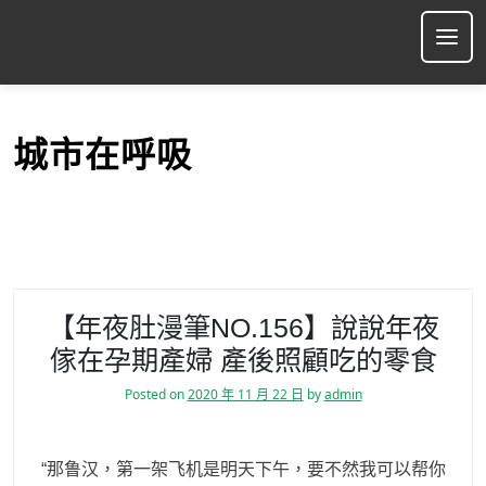
S
k
Ope
i
p
t
o
城市在呼吸
c
o
n
t
e
n
t
【年夜肚漫筆NO.156】說說年夜
傢在孕期產婦 產後照顧吃的零食
Posted on
2020 年 11 月 22 日
by
admin
“那鲁汉，第一架飞机是明天下午，要不然我可以帮你