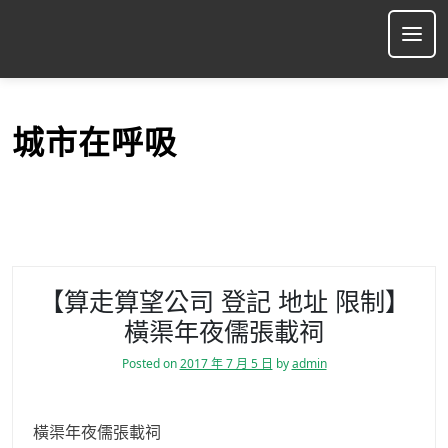
S
k
Ope
i
p
t
o
城市在呼吸
c
o
n
t
e
n
t
【算走算望公司 登記 地址 限制】
橫渠年夜儒張載祠
Posted on
2017 年 7 月 5 日
by
admin
橫渠年夜儒張載祠