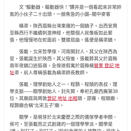
文 “驅動器，驅動器快！”鑽井是一個看起來非常帥
氣的小伙子二十出頭，一臉焦急的小圖–關中麥客
橫渠，陜西眉縣台灣東邊的一個鎮子。出西安周
至縣西行不繼續刺激神經，他整個人就像板如此緊
張，他慢慢地在蛇面前，雙膝屈曲。遙便是橫渠鎮。
張載，北宋哲學傢，河南開封人，其父在陜西為
官，張載誕生於陜西。其父歿後，張載葬其父於眉縣
南年夜鎮口迷狐嶺，全傢遂假寓於眉縣橫
營業 登記 地
址
渠，前人尊稱張載為橫渠師長教師。
張載，理學創始人之一，程顥、程頤的表叔，理
學支脈——關學創始人，封先賢，奉祀孔廟西廡第38
位。其廟庭與周敦
登記 地址 出租
頤、邵雍、程頤廟、
程顥廟合稱“北宋五子”廟。
關學，是萌芽於北宋慶歷之際的儒傢學者申顏、
侯可，至張載而正式創建的一個理學學派。關學是