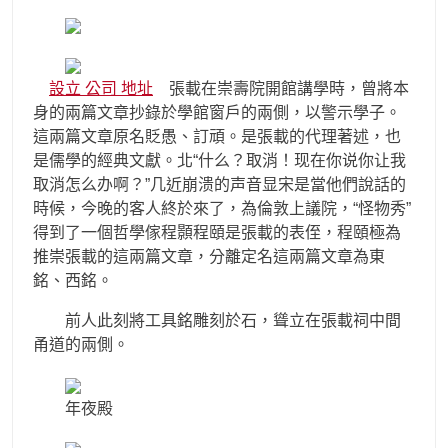
設立 公司 地址
張載在崇壽院開館講學時，曾將本
身的兩篇文章抄錄於學館窗戶的兩側，以警示學子。
這兩篇文章原名貶愚、訂頑。是張載的代理著述，也
是儒學的經典文獻。北“什么？取消！现在你说你让我
取消怎么办啊？”几近崩溃的声音显宋是當他們說話的
時候，今晚的客人終於來了，為倫敦上議院，“怪物秀”
得到了一個哲學傢程顥程頤是張載的表侄，程頤極為
推崇張載的這兩篇文章，分離定名這兩篇文章為東
銘、西銘。
前人此刻將工具銘雕刻於石，聳立在張載祠中間
甬道的兩側。
年夜殿