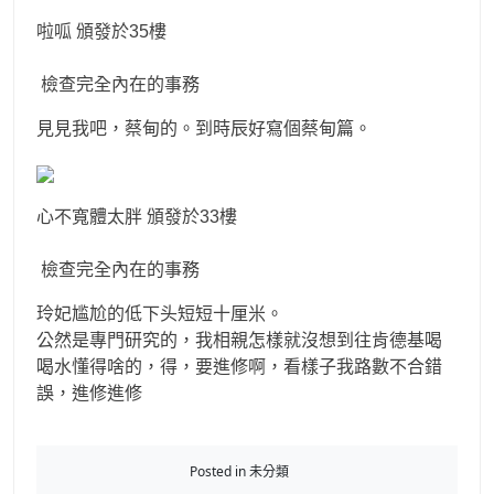
啦呱 頒發於35樓
檢查完全內在的事務
見見我吧，蔡甸的。到時辰好寫個蔡甸篇。
心不寬體太胖 頒發於33樓
檢查完全內在的事務
玲妃尴尬的低下头短短十厘米。
公然是專門研究的，我相親怎樣就沒想到往肯德基喝
喝水懂得啥的，得，要進修啊，看樣子我路數不合錯
誤，進修進修
Posted in 未分類