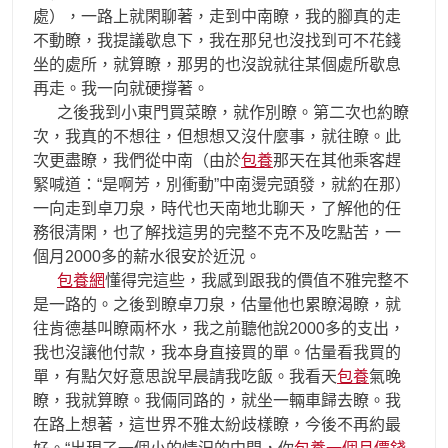
處），一路上就閑聊著，走到中南瞭，我的腳真的走
不動瞭，我提議歇息下，我在那兒也沒找到可不花錢
坐的處所，就算瞭，那男的也沒說就往某個處所歇息
再走。我一向就硬撐著。
之後我到小東門買菜瞭，就作別瞭。第二次也約瞭
次，我真的不想往，但想想又沒什麼事，就往瞭。此
次更盡瞭，我們從中南（由於
包養
那天在其他乘客趕
緊喊道：“是啊芳，別衝動”中南燙完頭發，就約在那）
一向走到卓刀泉，時代也天南地北聊天，了解他的任
務很清閑，也了解找這男的完整不克不及吃點苦，一
個月2000多的薪水很安於近況。
包養網
懂得完這些，我感到跟我的價值不雅完整不
是一路的。之後到瞭卓刀泉，估量他也累瞭渴瞭，就
往肯德基叫瞭兩杯水，我之前聽他說2000多的支出，
我也沒讓他付款，我本身直接買的單。估量看我買的
單，有點欠好意思說早晨請我吃飯。我看天
包養
氣晚
瞭，我就算瞭。我倆同路的，就坐一輛車歸去瞭。我
在路上想著，這世界不雅太紛歧樣瞭，今後不再約最