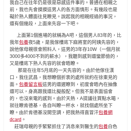
我自己在往年仍是很是惡感這件事的。普通在相親之
前，我也先會摸摸這男人的各方面情形。有幾段也是
礙於熟人體面往見瞭見。說起我的相親經過的事況，
還有個幾段，上面來先容一下吧。
上面第1個進場的就稱為A吧，這個男人83年的，比
我年
包養
夜5歲，是我傢樓底下麻將室的阿姨先容的，
說他傢母親很會照料人，這男的3年存10W（一個月就
3000多4000不到的薪水），我聽到感到還蠻節儉的，
又是樓底下熟人先容的就會晤瞭。
那是在往年5月底的一天先容的。由於他傢住漢
口，我住武昌，我想瞭個折衷的處所就約在徐東見的
面。
包養留言板
這男的還遲瞭到，初度會晤內在抽像
還可以，身高跟我還比擬般配。但我不是表面協會
的，也沒來電的感到。由於天熱，A提議往買點水喝，
就往瞭肯德基，各自叫瞭一杯水，就找個處所坐下
瞭。由於肯德基沒開空調，把我熱得直冒汗
包養網
dcard
。
莊瑞母親的手緊緊抓住了消息來到醫生的
包養
白色