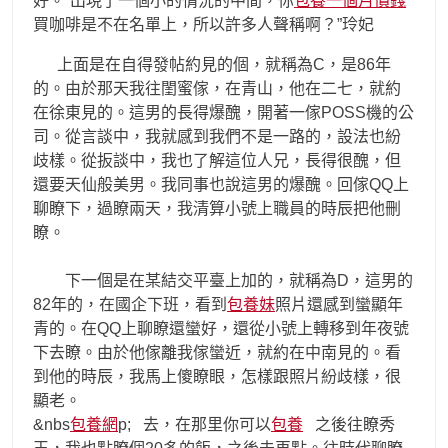
好。“出現了一個小的情況的中間，你
包養一個月價錢
買咖啡是不在名單上，所以許多人聲稱啊？”玲妃
上面是在自得發帖約見的個，就稱為C，是86年
的。由於那天我往閨蜜傢，在青山，他在二七，就約
在徐東見的。這男的長得爆醜，開著一傢POSS機的公
司。從言談中，我就感到我們不是一路的，設法也紛
歧樣。從扳談中，我也了解這位人兄，長得很醜，但
還要天仙般美男。我同事也說這男的爆醜。回傢QQ上
聊瞭下，過瞭兩天，我清算小號上職員的時辰把他刪
瞭。
下一個是在某結交平臺上加的，就稱為D，這男的
82年的，在國企下班，看到
包養妹
照片還感到蠻顯年
青的。在QQ上聊瞭還蠻好，還從小號上轉移到年夜號
下去瞭。由於他傢離我傢蠻近，就約在中南見的。看
到他的時辰，我馬上傻瞭眼，怎樣跟照片紛歧樣，很
顯老。
&nbs
包養網
p; 去，在那里你可以
包養
之後往瞭秀