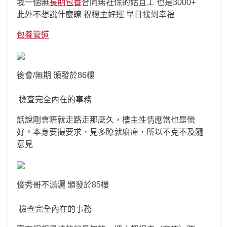
我一個無
長期包養
合同無社保的姑且工 也是3000+
此外不想說什麼瞭 祝樓主好運 早日找到幸福
包養管道
後會/無期 頒發於86樓
檢查完全內在的事務
話說剛會晤就走路走那麼久，樓主性情應當也是蠻
好。本身要撮要求，見多瞭就麻痺，所以不克不及隨
意見
俊秀哥不瀟灑 頒發於85樓
檢查完全內在的事務