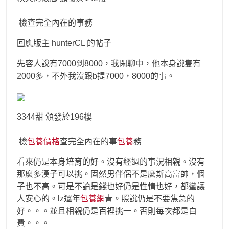
檢查完全內在的事務
回應版主 hunterCL 的帖子
先容人說有7000到8000，我閑聊中，他本身說隻有
2000多，不外我沒跟b提7000，8000的事。
3344甜 頒發於196樓
檢
包養價格
查完全內在的事
包養
務
看來仍是本身培育的好。沒有經過的事況相親。沒有
那麼多漢子可以挑。固然男伴侶不是麼斯高富帥，個
子也不高。可是不論是錢也好仍是性情也好，都蠻讓
人安心的。lz還年
包養網
青。照說仍是不要焦急的
好。。。並且相親仍是百裡挑一。否則每次都是白
費。。。