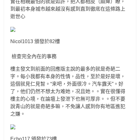
實在相親最怕的就是如許，把人都相皮（麻痺）瞭，
到最初本身城市越來越沒有感到直到徹底在這條路上
逝世心
Nicol1013 頒發於82樓
檢查完全內在的事務
樓主發文到前面的回應版主說的最多的就是奇葩二
字。每小我都有本身的性情，品性，至於是好是壞，
這個就見仁見智。“来吧，外面很冷。汽车露天”。好
了，他们仍然不想太为难她，况且她。。實在很懂得
樓主的心境，在論壇上發泄下也無可厚非。。但不要
說青山的就是奇葩多嘛，不免讓人感到你有地區進犯
之嫌。
Echo117 頒發於73樓