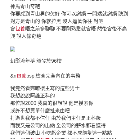
神馬青山奇葩
你要感到青山男的欠好 你可以謝絕 一開端就謝絕 聽到
對方是青山的 你就拉黑 沒人逼著你往 對吧
會
包養
晤之前多聊聊 不要剛熟悉就會晤 然後會後不高
興 說人傢奇葩
幻影流年夢 頒發於96樓
&n
包養
bsp;檢查完全內在的事務
我竟然看完瞭樓主寫的這些男士
我想說說阿誰正科的
那位說2000 我真的很想說 他是摸索你
或許不想買單什麼扯來由吧
打逝世我都不信任 由於我們主任是正科級
而我又是公司的出納 全公司的薪水都看獲得
我們這個破山 小吃虧企業 都不成能隻這一點點