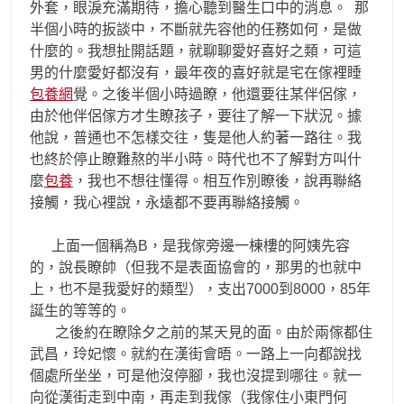
外套，眼淚充滿期待，擔心聽到醫生口中的消息。 那
半個小時的扳談中，不斷就先容他的任務如何，是做
什麼的。我想扯開話題，就聊聊愛好喜好之類，可這
男的什麼愛好都沒有，最年夜的喜好就是宅在傢裡睡
包養網
覺。之後半個小時過瞭，他還要往某伴侶傢，
由於他伴侶傢方才生瞭孩子，要往了解一下狀況。據
他說，普通也不怎樣交往，隻是他人約著一路往。我
也終於停止瞭難熬的半小時。時代也不了解對方叫什
麼
包養
，我也不想往懂得。相互作別瞭後，說再聯絡
接觸，我心裡說，永遠都不要再聯絡接觸。
上面一個稱為B，是我傢旁邊一棟樓的阿姨先容
的，說長瞭帥（但我不是表面協會的，那男的也就中
上，也不是我愛好的類型），支出7000到8000，85年
誕生的等等的。
之後約在瞭除夕之前的某天見的面。由於兩傢都住
武昌，玲妃懷。就約在漢街會晤。一路上一向都說找
個處所坐坐，可是他沒停腳，我也沒提到哪往。就一
向從漢街走到中南，再走到我傢（我傢住小東門何