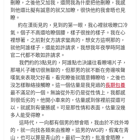
刪瞭，之後他又加我，還問我為什麼把他刪瞭，我感
到他還比擬有誠意的就又加瞭，很快他約我會晤也見
瞭。
約在漢街見的，見到的第一眼，我心裡就吸瞭口冷
氣。個子不高還哈瞭個腰，樣子很挫的樣子。我在心
裡想著，之前對女方請求蠻高的，想女方這啊那的，
就他阿誰樣子，還能如許請求，我想我年夜學時阿誰
官二代都不敢如許請求。
我們約的3點見的，阿誰點也決議往看瞭場片子，
那場片子確切很無聊的，但那男的就不斷在旁邊唉聲
嘆氣來表現欠好看，看完瞭後就隨意轉瞭哈，之後也
沒怎樣聯絡接觸瞭。這一個估量是我見過的
長期包養
最不滿足的一個。無論從外形仍是從性情上，我都感
到很低劣的。他開小車來的，估量感到傢裡前提還可
以，就感到有優勝感。可是那性情和表面，估量沒幾
多人能受得瞭。
這時代，一向都有個男的想會晤，我由於不找外埠
的，就一向找各類來由推瞭。這男的WG的，假寓在青
山，也可以算是青山的。最初一次約，批准會晤瞭，