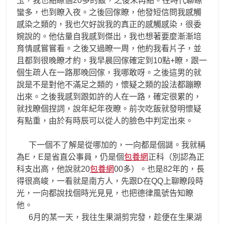
玉，我也點瞭個20多的飯，之後未再點。往時代聊瞭
蠻多，也到瞭入夜。之後回傢瞭，他發短信問我感觸
感染之類的，我也欠好說我的真正的感觸感染，很委
婉說的。他估量自我感到傑出，我也想著要麼漸漸培
育情感嘗嘗看。之後又過瞭一周，他約我看片子，並
且都到很晚瞭才約，我早晨回傢確定到10點+瞭，跟一
個生疏人在一路那晚回傢，我哪敢呀。之後這男的就
說是不是對他不滿足之類的，懷疑之類的設法都蹦瞭
出來。之後我感到跟如許的人在一路，確定很累的，
就找瞭個捏詞，說年紀年夜瞭。前次吃飯就發明懷疑
有點重，由於有時辰可以從人的臉色中判定出來。
下一個不了解是從哪加的，一向都是個謎。我就稱
為E，E是省直公事員，仍是個
包養網
正科（別認為正
科支出高，他說就20
包養網
00多）。也是82年的，長
得很高峻，一看就是南方人，先跟D在QQ上聊瞭段時
光，一向都說找個時光見見，也把德律風號告知瞭
他。
6月的某一天，我往生果湖剪完發，趁便在生果湖