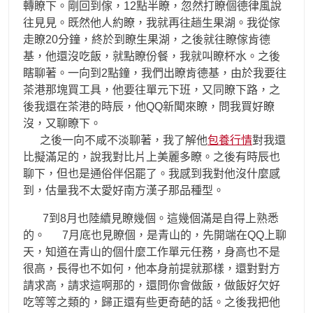
轉瞭下。剛回到傢，12點半瞭，忽然打瞭個德律風說
往見見。既然他人約瞭，我就再往趟生果湖。我從傢
走瞭20分鐘，終於到瞭生果湖，之後就往瞭傢肯德
基，他還沒吃飯，就點瞭份餐，我就叫瞭杯水。之後
瞎聊著。一向到2點鐘，我們出瞭肯德基，由於我要往
茶港那塊買工具，他要往單元下班，又同瞭下路，之
後我還在茶港的時辰，他QQ新聞來瞭，問我買好瞭
沒，又聊瞭下。
之後一向不咸不淡聊著，我了解他
包養行情
對我還
比擬滿足的，說我對比片上美麗多瞭。之後有時辰也
聊下，但也是通俗伴侶罷了。我感到我對他沒什麼感
到，估量我不太愛好南方漢子那品種型。
7到8月也陸續見瞭幾個。這幾個滿是自得上熟悉
的。 7月底也見瞭個，是青山的，先開端在QQ上聊
天，知道在青山的個什麼工作單元任務，身高也不是
很高，長得也不如何，他本身前提就那樣，還對對方
請求高，請求這啊那的，還問你會做飯，做飯好欠好
吃等等之類的，歸正還有些更奇葩的話。之後我把他