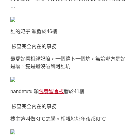
…
誰的妃子 頒發於46樓
檢查完全內在的事務
最愛好看相親記瞭，一個蘿卜一個坑，無論哪方是好
是壞，隻是還沒碰到阿誰坑
nandetutu 頒
包養留言板
發於41樓
檢查完全內在的事務
樓主這叫做KFC之戀。相親地址年夜都KFC