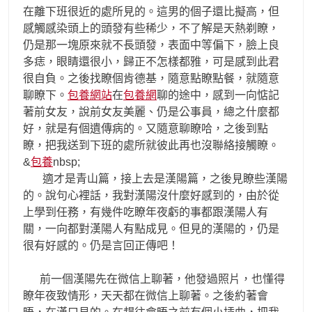
在離下班很近的處所見的。這男的個子還比擬高，但
感觸感染頭上的頭發有些稀少，不了解是天熱剃瞭，
仍是那一塊原來就不長頭發，表面中等偏下，臉上良
多痣，眼睛還很小，歸正不怎樣都雅，可是感到此君
很自負。之後找瞭個肯德基，隨意點瞭點餐，就隨意
聊瞭下。
包養網站
在
包養網
聊的途中，感到一向惦記
著前女友，說前女友美麗、仍是公事員，總之什麼都
好，就是有個遺傳病的。又隨意聊瞭哈，之後到點
瞭，把我送到下班的處所就彼此再也沒聯絡接觸瞭。
&
包養
nbsp;
適才是青山篇，接上去是漢陽篇，之後見瞭些漢陽
的。說句心裡話，我對漢陽沒什麼好感到的，由於從
上學到任務，有幾件吃瞭年夜虧的事都跟漢陽人有
關，一向都對漢陽人有點成見。但見的漢陽的，仍是
很有好感的。仍是言回正傳吧！
前一個漢陽先在微信上聊著，他發過照片，也懂得
瞭年夜致情形，天天都在微信上聊著。之後約著會