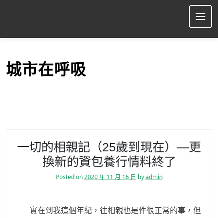
S
k
Ope
i
p
t
o
城市在呼吸
c
o
n
t
e
n
t
一切的相親記（25歲到現在）—更
換新的資包養行情料終了
Posted on
2020 年 11 月 16 日
by
admin
實在到我這個年紀，往相親也是件很正常的事，但