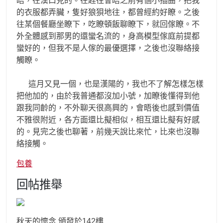
晤，在漢口見的。在趕往會晤之前有個小插曲，把我
的衣服都弄臟，隻好狼狽地往，都曾經約好瞭。之後
往某個餐廳坐瞭下，吃瞭頓飯聊瞭下，就回傢瞭。不
外全體感到那男的還蠻名流的，身高模型傢庭前提都
蠻好的，但我不是人傢的最優選擇，之後也沒聯絡接
觸瞭。
這月又見一個，也是漢陽的，我也不了解怎樣怎樣
把他加的，由於我普通都沒加小號，加瞭後懂得到他
跟我同齡的，不外聊天很高興的，會晤後也感到價值
不雅很附近，各方面還比擬相似，相互還比擬有好感
的。見完之後也聊著，前幾天說比來忙，比來也沒聯
絡接觸。
包養
回帖推舉
秋天的懷念 頒發於142樓