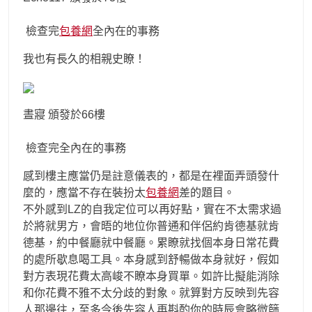
檢查完
包養網
全內在的事務
我也有長久的相親史瞭！
晝寢 頒發於66樓
檢查完全內在的事務
感到樓主應當仍是註意儀表的，都是在裡面弄頭發什
麼的，應當不存在裝扮太
包養網
差的題目。
不外感到LZ的自我定位可以再好點，實在不太需求過
於將就男方，會晤的地位你普通和伴侶約肯德基就肯
德基，約中餐廳就中餐廳。累瞭就找個本身日常花費
的處所歇息喝工具。本身感到舒暢做本身就好，假如
對方表現花費太高峻不瞭本身買單。如許比擬能消除
和你花費不雅不太分歧的對象。就算對方反映到先容
人那邊往，至多今後先容人再斟酌你的時辰會略微篩