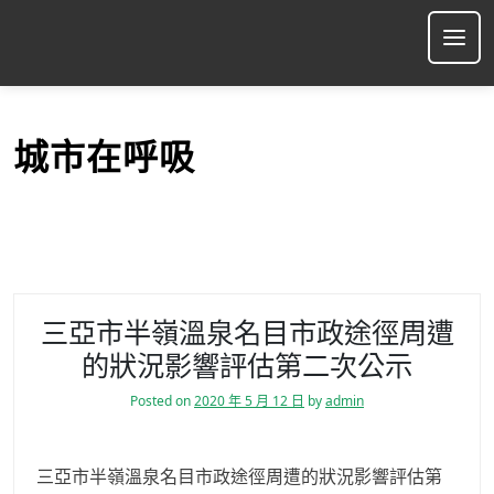
S
k
Ope
i
p
t
o
城市在呼吸
c
o
n
t
e
n
t
三亞市半嶺溫泉名目市政途徑周遭
的狀況影響評估第二次公示
Posted on
2020 年 5 月 12 日
by
admin
三亞市半嶺溫泉名目市政途徑周遭的狀況影響評估第