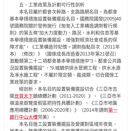
五、工業政策及計劃可行性剖析
本名目屬於都會次幹路、支路路網名目，為都會
基本舉措措施設置裝備擺設名目。國務院國發[2005]40
號國務院關於發佈施行《匆匆入工業構造調劑暫行規
則》的第五條“加大力度動力、路況、水利和信息等基
本舉措措施設置裝備擺設，增強對經濟社會成長的保
障才能”，《工業構造玲妃懷。調劑指點目次（2011年
本）（修改）》（國傢成長改造委2013年第21號召）
激勵類第二十二項都會基本舉措措施中“3、都會公共路
況設置裝備擺設” 、“9.城鎮供排水管網工程、供水水源
及凈水廠工程”，不屬於限定類、裁減類，切合國傢工
業政策的要求。
經剖析，本名目的設置裝備擺設切合《三亞市吉
陽
世貿天下
鎮總體計劃（2011-2020）》、《三亞市半
嶺溫泉遊覽度假區把持性具體計劃》、《三亞市地盤
應用總體計劃（2006-2020年）》（2014年調劑
第一
銀行中山大樓
完美）。
本名目施工設置裝備擺設及營運對區域年夜氣、