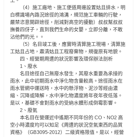
土。
（4）施工廠地、施工便道周邊設置姑且排水，明
白標識場內路況途徑的鴻溝，規范施工車輛的行駛，
嚴禁恣意開辟途徑，削減對高空的擾動）叔叔幫叔叔
撫養四伢子，直到我們生命的女嬰，立即分離，不敢
沾他們的光。。
（5）名目竣工後，應實時清算施工現場，清算施
工姑且占地，肅清姑且工程廢棄物，規復原有地貌。
四、經營期周遭的狀況影響及環保辦法剖析
1、廢水
名目途徑自己無廢水發生，其廢水重要為承接的
雨水，此中初期雨水中淨化物含量較高。途徑雨水在
雨水管網中運送時，水中的懸浮物、泥沙等經由濃
縮、沉降或降解，水中淨化物濃度將年夜年夜低落。
是以，基礎不會對雨水的受納水體形成倒霉影響。
2、廢氣
本名目在營運近中遙期不同年份的 CO、NO2 高
空小時濃度均可以知足《周遭的狀況空氣東西的品質
資格》（GB3095-2012）二級資格限值。是以，經營