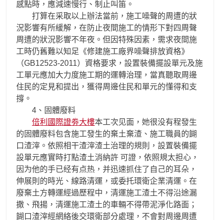
感點時，應減速慢行、制止叫笛。
打算在采取以上辦法當前，施工噪聲的周遭的狀
況影響有所緩解，在防止夜間施工的情形下對四周聲
周遭的狀況影響不年夜。但因特殊因素，需求夜間施
工時仍舊難以知足《修建施工廠界噪聲排放資格》
（GB12523-2011）資格要求，設置裝備擺設單元及施
工單元應加大力度施工期的運轉治理，當真聽取周邊
住民的定見和提出，獲得周邊住民和單元的懂得和支
撐。
4、固體廢料
倍利國際證劵大樓
本工次见面，她很没有程發生
的固體廢料包含施工發生的棄土棄渣、施工職員的餬
口渣滓。依照相干渣滓渣土治理的規則，設置裝備擺
設單元應實時打點渣土消納許 可證，依照規太担心，
因为他的手已经有点热，并迅速抓住了自己的耳朵，
伸展則的時光、線路清運，或委托環衛企業清運。在
廢棄土方轉運經過歷程中，清運施工渣土不得沿途漏
撒、飛揚，清運施工渣土的車輛不得帶泥淨化路面；
餬口渣滓經網絡後交環衛部分處理，不會對周邊周遭