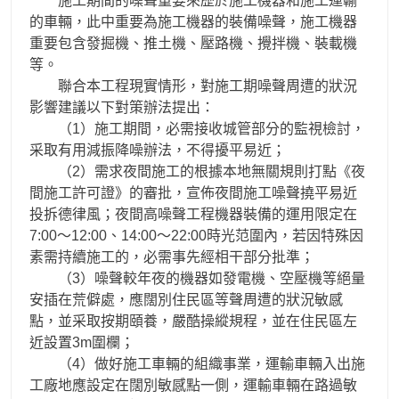
施工期間的噪聲重要來歷於施工機器和施工運輸
的車輛，此中重要為施工機器的裝備噪聲，施工機器
重要包含發掘機、推土機、壓路機、攪拌機、裝載機
等。
聯合本工程現實情形，對施工期噪聲周遭的狀況
影響建議以下對策辦法提出：
（1）施工期間，必需接收城管部分的監視檢討，
采取有用減振降噪辦法，不得擾平易近；
（2）需求夜間施工的根據本地無關規則打點《夜
間施工許可證》的審批，宣佈夜間施工噪聲撓平易近
投拆德律風；夜間高噪聲工程機器裝備的運用限定在
7:00～12:00、14:00～22:00時光范圍內，若因特殊因
素需持續施工的，必需事先經相干部分批準；
（3）噪聲較年夜的機器如發電機、空壓機等絕量
安插在荒僻處，應闊別住民區等聲周遭的狀況敏感
點，並采取按期頤養，嚴酷操縱規程，並在住民區左
近設置3m圍欄；
（4）做好施工車輛的組織事業，運輸車輛入出施
工廠地應設定在闊別敏感點一側，運輸車輛在路過敏