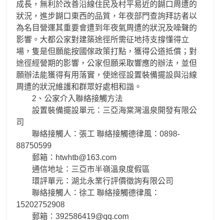
成長，無利於改善沿線住民及村平易近的餬口周遭的
狀況，進步餬口東西的品質，年夜部門查詢拜訪者以
為名目營運其重要會遭到年夜氣周遭的狀況及噪聲的
影響。大都公家對建築途徑所需征地持支撐懂得立
場，隻是但願能按國傢政策打點，獲得公道抵償；對
途徑經營期的影響，公家但願采取響應的辦法，並但
願辦法能獲得有用落實，使途徑設置裝備擺設與沿線
周遭的狀況維護和群眾好處相和諧。
2、公家介入聯絡接觸方法
設置裝備擺設單元：三亞海棠灣溫泉開發有限公
司
聯絡接觸人：張工 聯絡接觸德律風：0898-
88750599
郵箱：htwhtb@163.com
通信地址：三亞市半嶺溫泉度假區
環評單元：湖北永業行評價徵詢有限公司
聯絡接觸人：徐工 聯絡接觸德律風：
15202752908
郵箱：392586419@qq.com