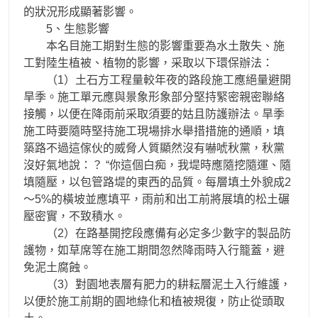
的狀況形成顯著影響。
5、生態影響
本名目施工期對生態的影響重要為水土散失、施
工對陸生植被、植物的影響，采取以下環保辦法：
（1）土石方工程量較年夜的路段施工應絕量避開
旱季。施工單元應與景象形象部分堅持緊密親密聯絡
接觸，以便在降雨前采取須要的姑且防護辦法。旱季
施工時要隨時堅持施工現場排水舉措措施的通順，填
築路不過這傢伙的威脅人質顯然沒有嚇唬秋黨，秋黨
沒好氣地說：？ “你這個白痴，我堤時應隨挖隨運、隨
填隨壓，以包管路堤的東西的品質。每層填土外貌成2
～5%的橫坡並應填平，雨前和出工前將展填的松土碾
壓密實，不致積水。
（2）在路基開挖段應備有必定多少數字的製品防
護物，如草席等在施工期間忽然降雨時入行籠蓋，避
免泥土腐蝕。
（3）對園地表層有肥力的耕耘層泥土入行維護，
以便於施工前期的園地綠化和植被規復，防止從頭取