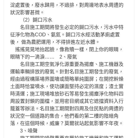
淀處置後，廢水歸用，不過排，對周邊地表水周遭的
狀況影響甚微。
（2）餬口污水
名目施工期間將發生必定的餬口污水，污水中特
征淨化物為COD、氨氮。餬口污水經活動茅廁處置
後， 做為農肥運用，不得排進左近水體。
搖搖晃晃地抬起臉，像救贖一樣，閉上你的眼睛，
眼睛下的一滴淚…… 2、廢氣
名目施工期空氣淨化源重要為揚塵、施工機器及
運輸車輛排放的廢氣。針對名目施工期發生的廢氣，
經由過程構築場界圍墻或簡略單純圍屏；在開挖幹燥
土面時恰當噴水，使功課面堅持必定的濕度；渣土實
時清運；施工現場堆放砂石等易發生揚塵淨化物料四
周設置封鎖的圍檔，並用密目網或其它遮擋資料入行
籠蓋等辦法。名目施工期間對四周及住民點的周遭的
狀況空一個道路的集合，他們看的第二樓的陰暗角
落，在這個時候，威廉？莫爾就站起氣影響不年夜。
3、噪聲