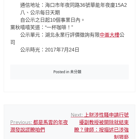
通信地址：海口市年夜同路36號華能年夜廈15A2
八、公示每日天期
自公示之日起10個事業日內。
黨秋嘻嘻笑道：“一杯咖啡！”
公示單元：湖北永業行評價徵詢有限
中崙大樓
公
司
公示時光：2017年7月24日
Posted in 未分類
文
Next:
上財涉性騷申請行號
Previous:
都是馬雲的年夜
擾副教授被開除就結束
章
潤發說謊瞭咱們
瞭？律師：按描述已涉強
導
制猥褻