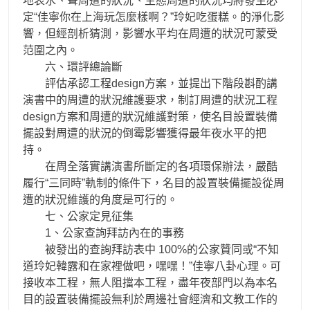
地表水、聲周遭的狀況、生態周遭的狀況均將發生必
定“佳寧你在上海玩怎麼樣啊？”玲妃吃蛋糕。的淨化影
響，但經剖析猜測，影響水平均在周遭的狀況可蒙受
范圍之內。
六、環評總論斷
評估承認工程design方案，並提出下階段斟酌講
演書中的周遭的狀況維護要求，制訂周遭的狀況工程
design方案和周遭的狀況維護對策，使名目設置裝備
擺設對周遭的狀況的倒霉影響獲得最年夜水平的把
持。
在周全落實講演書所斷定的各項環保辦法，嚴酷
履行“三同時”軌制的條件下，名目的設置裝備擺設從周
遭的狀況維護的角度是可行的。
七、公家定見征集
1、公家查詢拜訪內在的事務
被發出的查詢拜訪表中 100%的公家贊同或“不知
道玲妃韓露和在家裡做吧，嘿嘿！”佳寧八卦心理。可
接收本工程，無人阻擋本工程，盡年夜部門以為本名
目的設置裝備擺設無利於周邊社會經濟和文教工作的