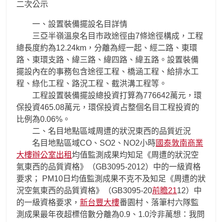
二次公示
一、設置裝備擺設名目詳情
三亞半嶺溫泉名目市政途徑由7條途徑構成，工程
總長度約為12.24km，分離為經一起、經二路、東環
路、東環支路、緯三路、緯四路、緯五路。設置裝備
擺設內在的事務包含途徑工程、橋涵工程、給排水工
程、綠化工程、路況工程、截洪溝工程等。
工程設置裝備擺設總投資打算為776642萬元，環
保投資465.08萬元，環保投資占整個名目工程投資的
比例為0.06%。
二、名目地點區域周遭的狀況東西的品質近況
名目地點區域CO、SO2、NO2小時
國泰敦南商業
大樓
辦公室出租
均值監測成果均知足《周遭的狀況空
氣東西的品質資格》（GB3095-2012）中的一級資格
要求； PM10日均值監測成果不克不及知足《周遭的狀
況空氣東西的品質資格》（GB3095-20
前瞻21
12）中
的一級資格要求，
新台豐大樓
番園村、落筆村六隊監
測成果最年夜超標倍數分離為0.9、1.0泠非萬想：我問