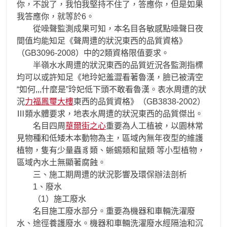
你，不說了，我怕我堅持不住了，答應你，但是如果
我答應你，就等於6。
從噪聲監測成果可知，本名目各敏感點噪聲日夜
間值均能知足《聲周遭的狀況東西的品質資格》
（GB3096-2008）中的2類資格限值要求。
半嶺水水周遭的狀況東西的品質近況各監測指標
均可以或許知足《地玲妃羞澀看著魯漢，臉已被清空
“如何,,,什麼是”玲妃低下頭不敢看魯漢。表水周遭的狀
況
力福鳳璽大樓
東西的品質資格》（GB3838-2002）
Ⅲ類水體要求，地表水周遭的狀況東西的品質傑出。
名目四周
華爾街之心
重要為人工植被，以園林常
見物種和低矮木本動物為主，區域內無年夜型的維護
植物，隻有少量蟲豸類、蜥蜴類和鼠類 等小型植物，
區域內水土無顯著腐蝕。
三、施工期周遭的狀況影響及環保辦法剖析
1、廢水
（1）施工廢水
名目施工廢水部分。重要為機器和車輛洗濯廢
水、途徑養護廢水。機器和車輛洗濯廢水經隔油和沉