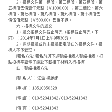
2、投標文件第一標段、第三標段、第四標段、第
五標段售價壹仟元整（￥1000.00）；第二標段、第六
標段、第七標段、第八標段、第九標段、第十標段售
價伍佰元整（￥500.00）售後不退。
六、招標文件的遞交
1、遞交招標文件截止時光（招標截止時光，下
同）：2014年7月1日上午9時30分。
2、逾期投遞或許未投遞指定所在的投標文件，投
標人不予受理。
[報名方法: 報名前與下述聯絡接觸人聯絡接觸，打
點投標平臺電子鑰匙下載相干材料入行招標]
註：聯絡接觸方法
[聯 系 人]： 江波 楊麗娜
[手 機]： 18510350328
[電 話]： 010-52041342 / 010-52041343
[傳 真]： 010-52041343