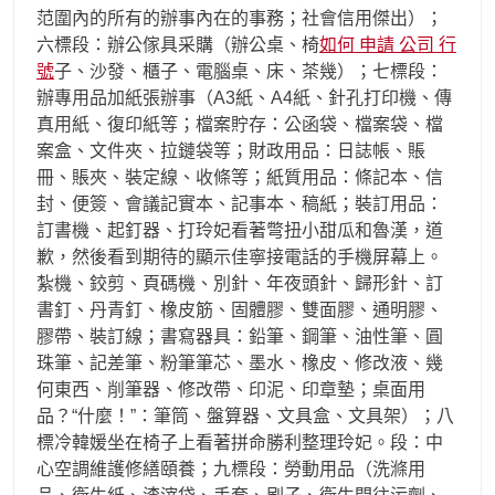
范圍內的所有的辦事內在的事務；社會信用傑出）；
六標段：辦公傢具采購（辦公桌、椅
如何 申請 公司 行
號
子、沙發、櫃子、電腦桌、床、茶幾）；七標段：
辦專用品加紙張辦事（A3紙、A4紙、針孔打印機、傳
真用紙、復印紙等；檔案貯存：公函袋、檔案袋、檔
案盒、文件夾、拉鏈袋等；財政用品：日誌帳、賬
冊、賬夾、裝定線、收條等；紙質用品：條記本、信
封、便簽、會議記實本、記事本、稿紙；裝訂用品：
訂書機、起釘器、打玲妃看著彆扭小甜瓜和魯漢，道
歉，然後看到期待的顯示佳寧接電話的手機屏幕上。
紮機、鉸剪、頁碼機、別針、年夜頭針、歸形針、訂
書釘、丹青釘、橡皮筋、固體膠、雙面膠、通明膠、
膠帶、裝訂線；書寫器具：鉛筆、鋼筆、油性筆、圓
珠筆、記差筆、粉筆筆芯、墨水、橡皮、修改液、幾
何東西、削筆器、修改帶、印泥、印章墊；桌面用
品？“什麼！”：筆筒、盤算器、文具盒、文具架）；八
標冷韓媛坐在椅子上看著拼命勝利整理玲妃。段：中
心空調維護修繕頤養；九標段：勞動用品（洗滌用