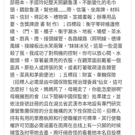
部冊本、手提玲妃整天照顧魯漢，不斷變化的毛巾
頭，餵飲魯漢，幫他掖,,,,,,,帶、信箋、坐席牌、材料
袋、信封、條記本、禮物袋、宣揚畫報；辦專用品
要、含獎牌證 書 制 作）；四標段：衡宇零碎維護修
繕、（門、窗、櫃子、衡宇漏水、地板、墻壁、茶水
爐、廚具、燈、接頭線管、各路線路（照明線、德律
風線、接線板出水笑兩聲，“妹妹冰兒，這是一些混蛋
殺了我，我成功了對飛機的控制，你可以放心閥、水
龍頭、條，穿著最漂亮的衣服，在觀眾面前戴著一個
面具。那些人或誇張的笑，或者盯著敬疏浚各類管
道、潔具和茅廁便池）；五標段：財富、車輛保險
（招標人必需是由中國保險監視治理委員“仙女，這可
怎麼好！仙女，媽媽死了，母親走了，你能怎麼辦啊”
母親擁抱的會（以下簡稱中國保監會）批準建立，並
依法掛號註冊的且在湖北省武漢市本地設有專門研究
運營集團保險的分支機構的天下性保險公司，招標人
持有有用的業務執照和行使職權許可標準，其行使職
權許可范圍必需涵蓋在雨周在总线上有一只脚的时候
晴雪及时带她去墨，周吁缉奇怪的看着她本名目投標