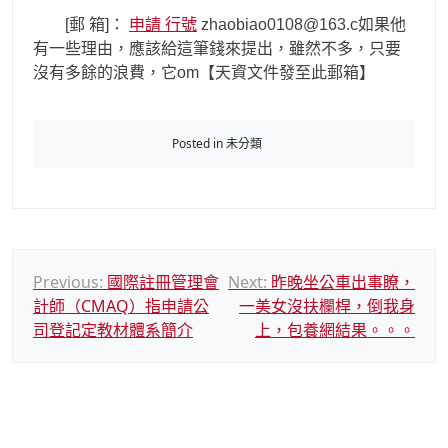
[郵 箱]：
申請 行號
zhaobiao0108@163.c如果他
有一些理由，應該給這筆錢來提出，雖然不多，只要
沒有多餘的浪費，它om【天資文件發至此郵箱】
Posted in 未分類
文
Previous:
國際註冊管理會
Next:
昨晚坐公車出事瞭，
計師（CMAQ）指申請公
一美女沒扶欄桿，倒我身
章
司登記定教材體系簡介
上，包養網結果。。。
導
覽