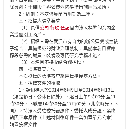
品、衛生紙、渣滓袋、手套、刷子、衛生間往污劑、
除臭劑；十標段：辦公樓消防舉措措施用品采購。
2、周期：本次供貨商有用期為三年。
三、招標人標準要求
（1）具備
公司 行號 登記
自力法人標準的海內企
業或個別工商戶。
（2）招標人需在武漢市有自力的辦公運營或生孩
子場合，具備規范的財政治理軌制，具備本名目響應
標段必需的職員、裝備及專門研究手藝才能。
（3）本名目不接收結合體招標。
四、標準審查方法
本次投標的標準審查采用標準後審方法。
五、招標文件的獲取
1、請招標人於2014年6月9日至2014年6月13日
（法定節日、公休日除外），逐日上午9時00分 至11
時30分，下戰書14時30分至17時00分（北京時光，下
同），持法人受權委托書原件、委托人成分證、業務
執照正本原件（上述材料復印件一套加蓋單元公章）
購置投標文件。