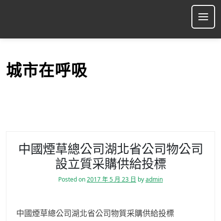
S
k
Ope
i
p
t
o
城市在呼吸
c
o
n
t
e
n
t
中國煙草總公司湖北省公司物公司
設立質采購供給投標
Posted on
2017 年 5 月 23 日
by
admin
中國煙草總公司湖北省公司物質采購供給投標