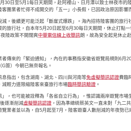
30日至5月1每日天期間，赴阿裡山、日月潭以致士林夜市的陸
陸客團業者忙得不成開交的「五一」小長假，已因政治原因影響
減，後續更可能泛起「斷崖式爆跌」。海內招待陸客團的旅行社
的旅行社，自本年5月20日起至6月30每日天期間，休止打點一
年夜陸政策不開闊爽
中華電信線上收簡訊
朗，故為安全起見休止
傳來的「緊迫通知」，內在的事務指安徽省遊覽局規則6月2
（G簽）今朝已無奈報名。
訊息指出，包含湖南、湖北、四川與河南等
免
虛擬簡訊認證
費臨
，減輕力道限縮陸客來臺旅行市場
臨時簡訊驗證
。
」，也可能被詮釋為「各省自立行為」，惟認識兩岸遊覽市場
月後逐漸削減
虛擬簡訊認證
，因為準總統蔡英文一直未對「九二共
遊覽業者並以為，自5月起至7月，陸客遊臺人數削減的年夜勢已