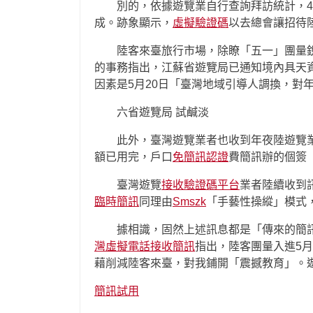
別的，依據遊覽業自行查詢拜訪統計，4月
成。跡象顯示，
虛擬驗證碼
以去總會讓招待
陸客來臺旅行市場，除瞭「五一」團量銳
的事務指出，江蘇省遊覽局已通知境內具天資
因素是5月20日「臺灣地域引導人調換，對
六省遊覽局 試鹹淡
此外，臺灣遊覽業者也收到年夜陸遊覽業者
額已用完，戶口
免
簡訊認證
費簡訊辦的個簽
臺灣遊覽
接收驗證碼平台
業者陸續收到
臨時簡訊
同理由
Smszk
「手藝性操縱」模式
據相識，固然上述訊息都是「傳來的簡訊
灣虛擬電話接收簡訊
指出，陸客團量入進5
藉削減陸客來臺，對我鋪開「震撼教育」。
簡訊試用