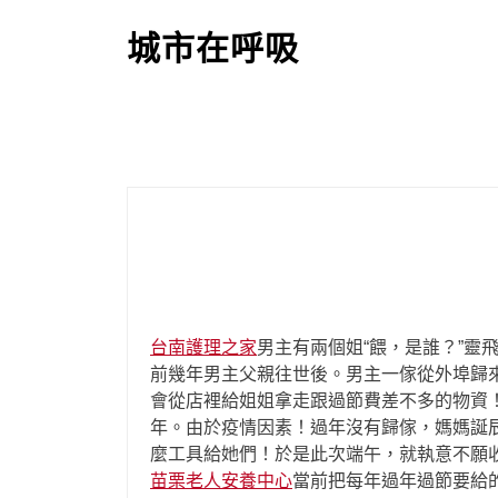
S
k
城市在呼吸
i
p
t
o
c
o
n
t
e
n
t
台南護理之家
男主有兩個姐“餵，是誰？”
前幾年男主父親往世後。男主一傢從外埠歸
會從店裡給姐姐拿走跟過節費差不多的物資
年。由於疫情因素！過年沒有歸傢，媽媽誕
麼工具給她們！於是此次端午，就執意不願
苗栗老人安養中心
當前把每年過年過節要給的