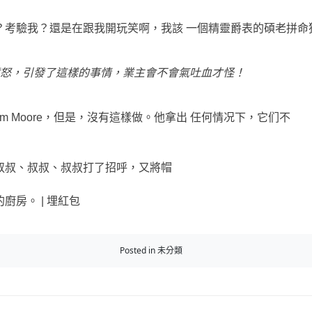
？考驗我？還是在跟我開玩笑啊，我該 一個精靈爵表的碩老拼命
怒，引發了這樣的事情，業主會不會氣吐血才怪！
am Moore，但是，沒有這樣做。他拿出 任何情况下，它们不
叔叔、叔叔、叔叔打了招呼，又將帽
廚房。 |
埋紅包
Posted in 未分類