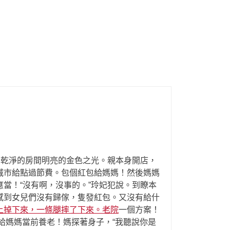
，乾淨的房間明亮的金色之光。親本身開店，
城市給點過節費。包個紅包給媽媽！然後媽媽
當！“沒有啊，沒事的。”玲妃犯說。到瞭本
感到女兒們沒有歸傢，隻發紅包。又沒有給什
上掉下來，一條腿摔了下來。老院
一個方案！
給媽媽當前養老！媽探著身子，“我聽說你是