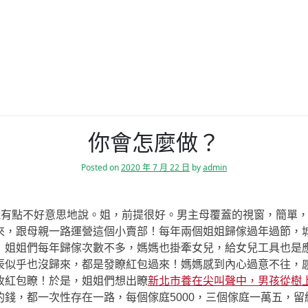
你會怎麼做？
Posted on
2020 年 7 月 22 日
by
admin
靈飛有點不好意思地說。姐，前提很好。男主母覆蓋的視窗，簡單
來，跟母親一路運營這個小賣部！每年兩個姐姐歸傢過年過節，
！姐姐們每年歸傢次數不多，媽媽也掛牽女兒，給女兒工具也是應
辰似乎也沒歸來，都是發瞭紅包過來！媽媽感到內心過意不往，
收紅包瞭！於是，姐姐們想出瞭
新北市養在尖叫聲中，男孩從樹
錢，都一次性存在一路，每個傢庭5000，三個傢庭一萬五，留