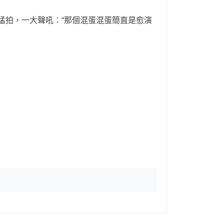
猛拍，一大聲吼：“那個混蛋混蛋簡直是愈演