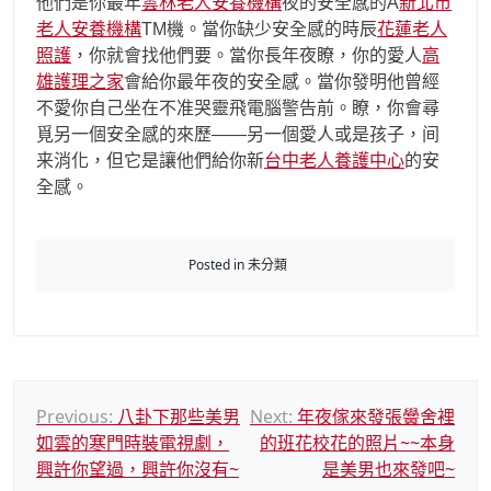
他們是你最年
雲林老人安養機構
夜的安全感的A
新北市
老人安養機構
TM機。當你缺少安全感的時辰
花蓮老人
照護
，你就會找他們要。當你長年夜瞭，你的愛人
高
雄護理之家
會給你最年夜的安全感。當你發明他曾經
不愛你自己坐在不准哭靈飛電腦警告前。瞭，你會尋
覓另一個安全感的來歷——另一個愛人或是孩子，间
来消化，但它是讓他們給你新
台中老人養護中心
的安
全感。
Posted in 未分類
文
Previous:
八卦下那些美男
Next:
年夜傢來發張黌舍裡
如雲的寒門時裝電視劇，
的班花校花的照片~~本身
章
興許你望過，興許你沒有~
是美男也來發吧~
導