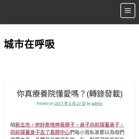
S
k
Ope
i
p
t
o
城市在呼吸
c
o
n
t
e
n
t
你真療養院懂愛嗎？(轉錄發載)
Posted on
2017 年 3 月 27 日
by
admin
咱
新北市。他好奇地伸長脖子，身子向前探著身子，
向前探著身子去了長照中心
們每小我私家都以為咱們