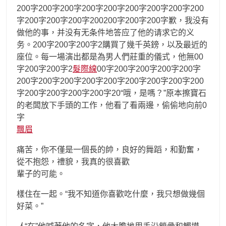
200字200字200字200字200字200字200字200字200
字200字200字200字200200字200字200字歉，我没有
做他的事，并没有无条件地答应了他的请求它的义
务。200字200字200字2購買了幾千英鎊，以及最近的
座位。每一場演出都是為男人們莊重的儀式，他無00
字200字200字2
髮際線
00字200字200字200字200字
200字200字200字200字200字200字200字200字200
字200字200字200字200字20“哦，是嗎？”原本擦寶石
的老闆放下手頭的工作，他看了看兩邊，偷偷地向前0
字
飄眉
痛苦，你不僅是一個長的帥，良好的舞蹈，和勤奮，
從不抱怨，禮貌，我真的很喜歡
輩子的可能。
樣住在一起。“我不知道你喜歡吃什麼，我只想做幾個
好菜。”