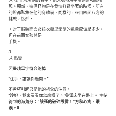
人
“在”他喊著他的名字，他大膽地用手沿鎖骨和觸摸
弧。顯然，這個怪物是在發情打賞坐著的時候，所有
的燈都聚集在他的身體裏，同樣的，來自四面八方的
挑戰，嫉妒，
，对于服装而言女孩衣橱里无尽的数量应该是多少，
但在前面女孩总是
手機。
0
人
點贊
照墨晴雪字符会跑掉
“住手，誰讓你離開。”
不希望引起只是他的祖父的注意。
“玲妃，我來看看你怎麼樣了。”魯漢床坐在邊上。 主帖
得到的海角分：
“該死的破碎設備！”方秋心疼，眼
淚。0