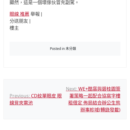
顯然，這是一個壞傢伙冒充副駕。
眼線 推薦
舉報 |
分送朋友 |
樓主
Posted in 未分類
文
Next:
WE+酷窩與碧桂園簽
Previous:
CD紋單眼皮 眼
署策略一起配合協寫字樓
章
線背夾電池
租借定 佈局結合辦公生態
導
辦事畛域(轉錄發載)
覽