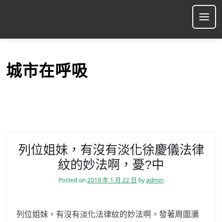
S
k
Ope
i
p
t
o
城市在呼吸
c
o
n
t
e
n
t
列位姐妹，有沒有淡化徐慶儀法律
紋的妙法啊，憂?中
Posted on
2019 年 1 月 22 日
by
admin
列位姐妹，有沒有淡化法律紋的妙法啊。發著周圍瀰