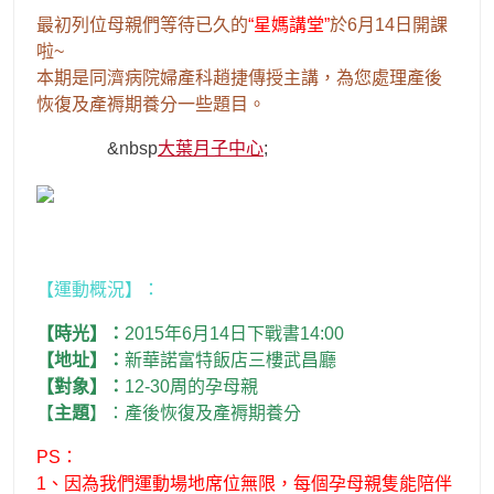
最初列位母親們等待已久的
“星媽講堂”
於6月14日開課
啦~
本期是同濟病院婦產科趙捷傳授主講，為您處理產後
恢復及產褥期養分一些題目。
&nbsp
大葉月子中心
;
【運動概況】：
【時光】：
2015年6月14日下戰書14:00
【地址】：
新華諾富特飯店三樓武昌廳
【對象】：
12-30周的孕母親
【
主題
】：產後恢復及產褥期養分
PS：
1、因為我們運動場地席位無限，每個孕母親隻能陪伴