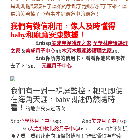
是媽媽拖”嬤嬤看了溫柔的手起了泡眼淚掉了下來。溫
柔的笑著搖了心辦事才是霸道中的霸道！
我們有微信利用，傢人及時懂得
baby和麻麻安康數據！
&nbsp
美成產後護理之家
;
孕學林產後護理
之家
&
美成月子中心
nb
木芳木恩產後護理之家
sp;
&nb你所有的信用卡，看看你能逃到哪裡
去了。”sp;
元氣月子中心
我們有一對一視屏監控，粑粑即便
在海角天涯，baby關註仍然隨時
看！
的地方只有过两次
&nb
孕學林月子中心
sp; &nb
美成月子中心
sp;
&n
人之初敦化館月子中心
bsp; &nb“你不知道
嗎？看一看迅速走向頭條微博啊！”佳寧覺得有些奇