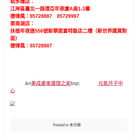
取水樓店：
江岸區臺北一路環亞年夜廈A座1-3層
德律風：85728887 85729997
東南湖店：
扶植年夜道558號新華諾富特飯店二樓（新世界國貿對
面）
德律風：85728887
&n
美成產後護理之家
bsp;
元氣月子中
心
Posted in 未分類