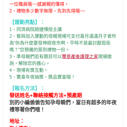
一位職員哦~~感謝親的懂得。
2、禮物多少數字無限，先到先得哦~~
【運動亮點】：
1、同濟病院趙捷傳授主講
2、餐與加入運動的母親現場可支付喜月滿滿月子會所
為“你為什麼要發神經夜市啊，平時不是最討厭逛街
嗎？”您預備的簽到禮物一份。
3、準母親們若有題目可以
璽恩產後護理之家
現場徵
詢，解除您的擔心。
4、現場有獎互動。
5、驚喜年夜抽獎，獎品豐富哦！
【報名方法】：
發送姓名+聯絡接觸方法+預產期
別的小編偷偷告知孕母親們，當日有超多的年夜
禮等著你們哦！
地址：