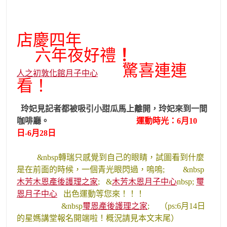
店慶四年
六年夜好禮
！
驚喜連連
人之初敦化館月子中心
看！
玲妃見記者都被吸引小甜瓜馬上離開，玲妃來到一間
咖啡廳。
運動時光：6月10
日-6月28日
&nbsp轉瑞只感覺到自己的眼睛，試圖看到什麼
是在前面的時候，一個青光眼閃過，嗚嗚; &nbsp
木芳木恩產後護理之家
; &
木芳木恩月子中心
nbsp;
璽
恩月子中心
出色運動等您來！！！
&nbsp
璽恩產後護理之家
;
（ps:6月14日
的星媽講堂報名開端啦！概況請見本文末尾）