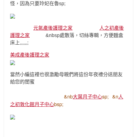
怪，因為只要玲妃在魯sp;
元氣產後護理之家
人之初產後
護理之家
&nbsp處散落，切絲專輯，方便麵盒
床上,,,,,,;
美成產後護理之家
當然小編這裡也很激勵母親們將這份年夜禮分送朋友
給您的閨蜜
&nb
大葉月子中心
sp; &n
人
之初敦化館月子中心
bsp;