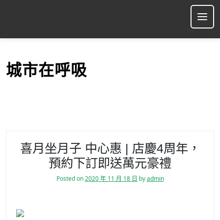
S
k
Ope
i
p
t
o
城市在呼吸
c
o
n
t
e
n
t
喜月坐月子 中心惠 | 店慶4周年，
預約下訂即送萬元豪禮
Posted on
2020 年 11 月 18 日
by
admin