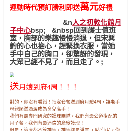
萬元
運動時代預訂勝利即送
好禮
&n
人之初敦化館月
子中心
bsp; &nbsp回到護士值班
室，胸部的樂趣慢慢消退，但宋興
鈞的心也擔心，趕緊換衣服，當她
手中自己的胸口，卻驚訝的發現，
大眾已經不見了，而且走了。;
送
月嫂到府4周！！！
對的，你沒有看錯！指定套餐送到府月嫂4周，讓老手
母親順遂過渡成為育兒高手！
我們有最專門研究的護理團隊，我們有最公道搭配的
月子餐，我們有最迷信的產後護理！
但是，
這麼都不算神馬，
神馬都是浮雲 ，貼“仙女，你