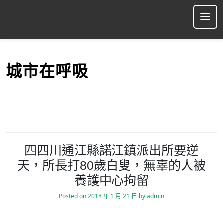
S
k
Ope
i
p
t
o
城市在呼吸
c
o
n
t
e
n
t
四四川通江縣諾江鎮派出所要逆
天，所長打80歲白叟，無辜的人被
養護中心拘留
Posted on
2018 年 1 月 21 日
by
admin