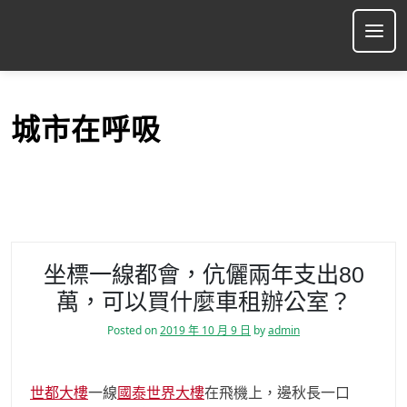
S
k
Ope
i
p
t
o
城市在呼吸
c
o
n
t
e
n
t
坐標一線都會，伉儷兩年支出80
萬，可以買什麼車租辦公室？
Posted on
2019 年 10 月 9 日
by
admin
世都大樓
一線
國泰世界大樓
在飛機上，邊秋長一口