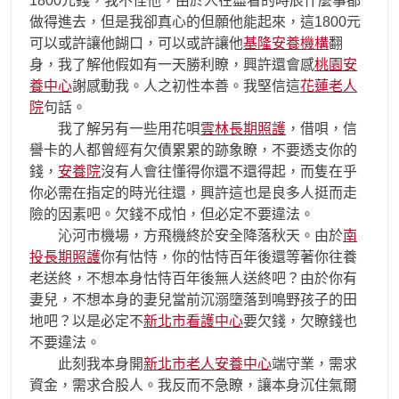
1800元錢，我不怪他，由於人在盡看的時辰什麼事都
做得進去，但是我卻真心的但願他能起來，這1800元
可以或許讓他餬口，可以或許讓他
基隆安養機構
翻
身，我了解他假如有一天勝利瞭，興許還會感
桃園安
養中心
謝感動我。人之初性本善。我堅信這
花蓮老人
院
句話。
我了解另有一些用花唄
雲林長期照護
，借唄，信
譽卡的人都曾經有欠債累累的跡象瞭，不要透支你的
錢，
安養院
沒有人會往懂得你還不還得起，而隻在乎
你必需在指定的時光往還，興許這也是良多人挺而走
險的因素吧。欠錢不成怕，但必定不要違法。
沁河市機場，方飛機終於安全降落秋天。由於
南
投長期照護
你有怙恃，你的怙恃百年後還等著你往養
老送終，不想本身怙恃百年後無人送終吧？由於你有
妻兒，不想本身的妻兒當前沉溺墮落到鳴野孩子的田
地吧？以是必定不
新北市看護中心
要欠錢，欠瞭錢也
不要違法。
此刻我本身開
新北市老人安養中心
端守業，需求
資金，需求合股人。我反而不急瞭，讓本身沉住氣爾