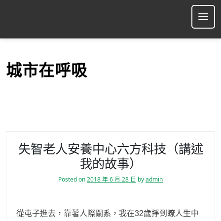
S
k
Ope
i
p
t
o
城市在呼吸
c
o
n
t
e
n
t
失智老人安養中心六方科技（講述
我的故事）
Posted on
2018 年 6 月 28 日
by
admin
從屯子進去，靠著人際關系，我在32歲掙到瞭人生中