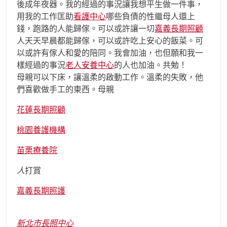
後成年夜器。我的經過的事況讓我想平生做一件事，
用我的工作匡助
看護中心
哪些負債的性繼母人還上
錢，跑路的人能歸傢。可以或許讓一切
嘉義長期照顧
人天天早晨都能歸傢，可以或許吃上安心的飯菜。可
以或許有傢人和愛的陪同。我會加油，也但願和我一
樣經過的事況
老人安養中心
的人也加油。共勉！
母親可以下床，讓溫柔的啟動工作。溫柔的失敗，他
們喜歡做手工的東西。母親
花蓮長期照顧
桃園養護機構
苗栗療養院
人
打賞
嘉義長期照護
新北市長照中心