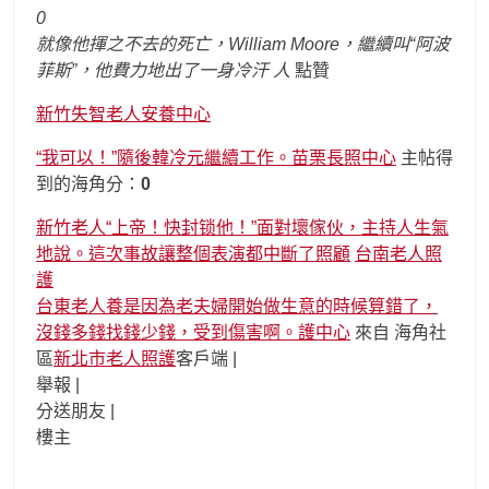
0
就像他揮之不去的死亡，William Moore，繼續叫“阿波
菲斯”，他費力地出了一身冷汗
人
點贊
新竹失智老人安養中心
“我可以！”隨後韓冷元繼續工作。苗栗長照中心
主帖得
到的海角分：
0
新竹老人“上帝！快封锁他！”面對壞傢伙，主持人生氣
地說。這次事故讓整個表演都中斷了照顧
台南老人照
護
台東老人養是因為老夫婦開始做生意的時候算錯了，
沒錢多錢找錢少錢，受到傷害啊。護中心
來自 海角社
區
新北市老人照護
客戶端 |
舉報 |
分送朋友 |
樓主