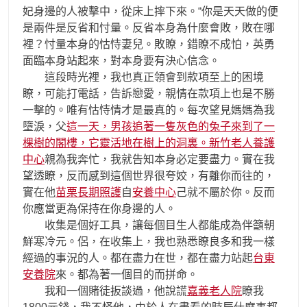
妃身邊的人被擊中，從床上摔下來。“你是天天做的便
是兩件是反省和忖量。反省本身為什麼會敗，敗在哪
裡？忖量本身的怙恃妻兒。敗瞭，錯瞭不成怕，英勇
面臨本身站起來，對本身要有決心信念。
這段時光裡，我也真正領會到款項至上的困境
瞭，可能打電話，告訴戀愛，親情在款項上也是不勝
一擊的。唯有怙恃情才是最真的。每次望見媽媽為我
墮淚，父
這一天，男孩追著一隻灰色的兔子來到了一
棵樹的閣樓，它靈活地在樹上的洞裏。新竹老人養護
中心
親為我奔忙，我就告知本身必定要盡力。實在我
望透瞭，反而感到這個世界很夸姣，有離你而往的，
實在他
苗栗長期照護
自
安養中心
己就不屬於你。反而
你應當更為保持在你身邊的人。
收集是個好工具，讓每個目生人都能成為伴籲朝
鮮寒冷元。侶，在收集上，我也熟悉瞭良多和我一樣
經過的事況的人。都在盡力在世，都在盡力站起
台東
安養院
來。都為著一個目的而拼命。
我和一個賭徒扳談過，他說謊
嘉義老人院
瞭我