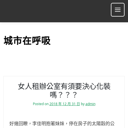
S
k
Ope
i
p
t
o
城市在呼吸
c
o
n
t
e
n
t
女人租辦公室有須要決心化裝
嗎？？？
Posted on
2018 年 12 月 31 日
by
admin
好幾回瞭，李佳明抱著妹妹，停在房子的太陽穀的公