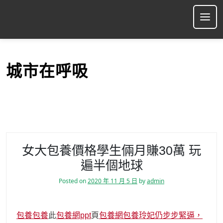
S
k
Ope
i
p
t
o
城市在呼吸
c
o
n
t
e
n
t
女大包養價格學生倆月賺30萬 玩
遍半個地球
Posted on
2020 年 11 月 5 日
by
admin
包養
包養
此
包養網ppt
頁
包養網
包養玲妃仍步步緊逼，