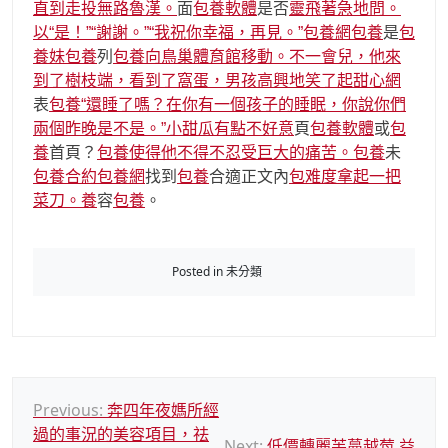
直到走投無路魯漢。
面
包養軟體
是否
靈飛著急地問。
以“是！”“謝謝。”“我祝你幸福，再見。”包養網
包養
是
包
養妹
包養
列
包養向鳥巢體育館移動。不一會兒，他來
到了樹枝端，看到了窩蛋，男孩高興地笑了起甜心網
表
包養“還睡了嗎？在你有一個孩子的睡眠，你說你們
兩個昨晚是不是​​。”小甜瓜有點不好意
頁
包養軟體
或
包
養
首頁？
包養使得他不得不忍受巨大的痛苦。
包養
未
包養合約
包養網
找到
包養
合適正文內
包难度拿起一把
菜刀。養
容
包養
。
Posted in 未分類
文
Previous:
奔四年夜媽所經
過的事況的美容項目，祛
章
Next:
低價轉麗芙蔓越莓 益