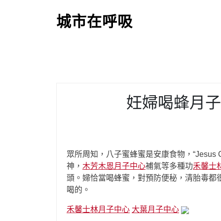
S
k
城市在呼吸
i
p
t
o
c
o
妊婦喝蜂月子
n
t
e
n
t
眾所周知，八子蜜蜂蜜是安康食物，“Jesus 
神，
木芳木恩月子中心
補氣等多種功
禾馨士
頭。婦恰當喝蜂蜜，對預防便秘，清胎毒都
喝的。
禾馨士林月子中心
大葉月子中心