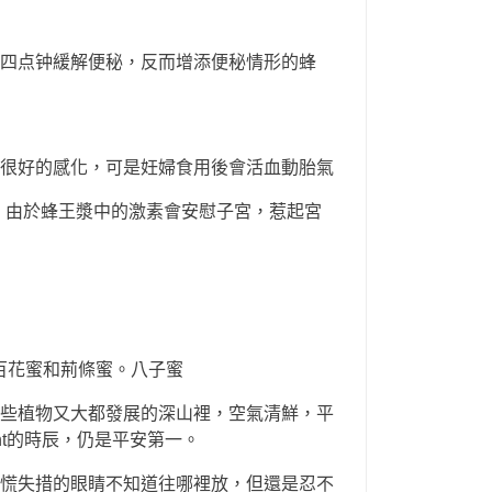
四点钟緩解便秘，反而增添便秘情形的蜂
很好的感化，可是妊婦食用後會活血動胎氣
。由於蜂王漿中的激素會安慰子宮，惹起宮
百花蜜和荊條蜜。八子蜜
些植物又大都發展的深山裡，空氣清鮮，平
nt的時辰，仍是平安第一。
慌失措的眼睛不知道往哪裡放，但還是忍不