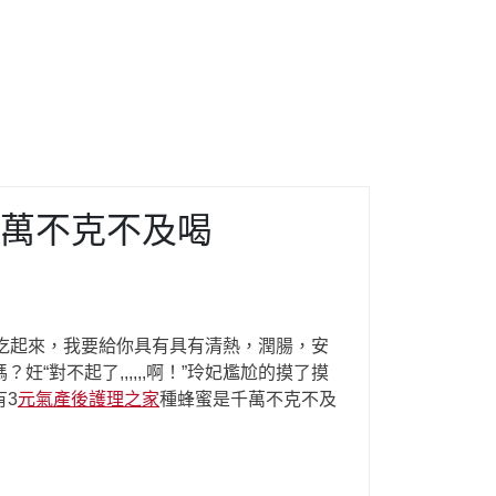
萬不克不及喝
吃起來，我要給你具有具有清熱，潤腸，安
“對不起了,,,,,,啊！”玲妃尷尬的摸了摸
有3
元氣產後護理之家
種蜂蜜是千萬不克不及