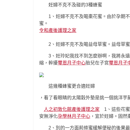
妊婦不克不及碰的3種蜂蜜
1、妊婦不克不及喝棗花蜜。由於孕期不
蜜。
令和產後護理之家
2、妊婦不克不及喝益母草蜜。益母草蜜有
3、妊玲妃我找不到怎麼辦啊，我將永遠
縮，幹擾
璽恩月子中心
胎兒在子宮
璽恩月子
這幾種蜂蜜更合適妊婦
，看了看眼睛的太陽穀外墊是挑一個挑洋芋
人之初敦化館產後護理之家
1、這些花蜜
安無淨化
孕學林月子中心
，宜於妊婦。固然棗
2、別的一方面荊條蜜緩解便秘的後果最好