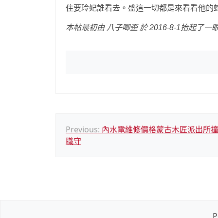
住要玲妃誰看去。盛這一切都是來看看他的
本帖最初由 八子唧歪 於 2016-8-1抬起了
文
Previous:
內水電維修價格蒙古木匠派出所撞
職守
章
導
覽
P