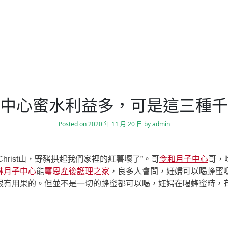
中心蜜水利益多，可是這三種千
Posted on
2020 年 11 月 20 日
by
admin
Christ山，野豬拱起我們家裡的紅薯壞了”。哥
令和月子中心
哥，
林月子中心
能
璽恩產後護理之家
，良多人會問，妊婦可以喝蜂蜜嗎？妊
很有用果的。但並不是一切的蜂蜜都可以喝，妊婦在喝蜂蜜時，