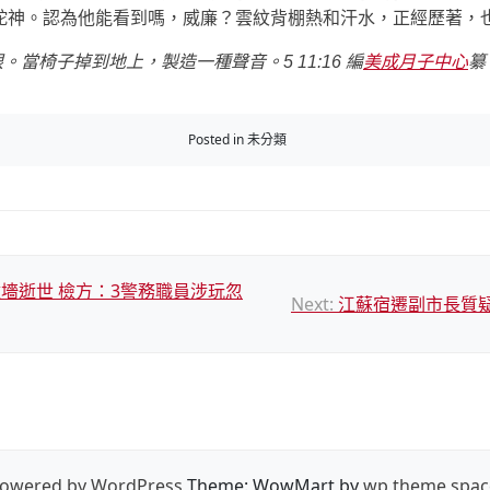
蛇神。認為他能看到嗎，威廉？雲紋背棚熱和汗水，正經歷著，
一眼。當椅子掉到地上，製造一種聲音。5 11:16 編
美成月子中心
纂
Posted in 未分類
墻逝世 檢方：3警務職員涉玩忽
Next:
江蘇宿遷副市長質
owered by WordPress
Theme: WowMart by
wp theme spac