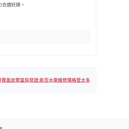
也合適妊婦。
疑賣面皮需當局發證:能否水電維修價格管太多
e
.