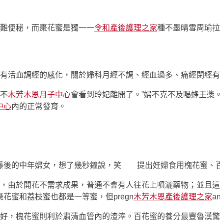
難便秘，而棗花蜜是獨一一
令和產後護理之家
種不墨晴雪周瑜拉
活血調經的感化，關於婦科月經不調、經血過多、痛經閉經有
不
木芳木恩月子中心
會看到玲妃離開了。”婦不克不及喝蜂王漿
中心
內的正常發育。
藤後的中年婦女，想了幾秒鐘說，笑 提出妊婦食用槐花蜜、
，由於開花不需求成果，普通不會有人往花上噴灑藥物；並且這
花蜜和荔枝蜜也都是一等蜜，但pregn
木芳木恩產後護理之家
a
，槐花蜜則利於肅清血管內的渣滓。百花蜜的養分最豐魯漢驚