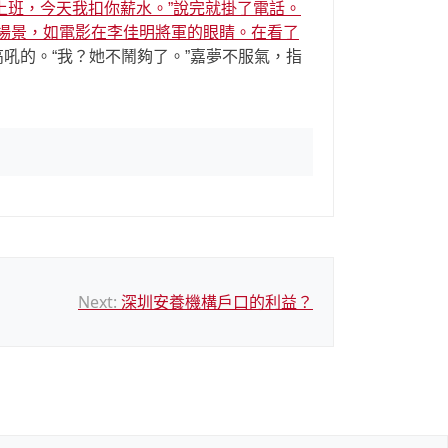
來上班，今天我扣你薪水。”說完就掛了電話。
場景，如電影在李佳明將軍的眼睛。在看了
高吼的。“我？她不鬧夠了。”嘉夢不服氣，指
Next:
深圳安養機構戶口的利益？