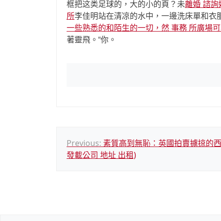
框把这类足球的，大的小的頁？未
離婚 諮
所
李佳明站在清凉的水中，一邊洗床單和衣
一些熟悉的和陌生的一切，然 事務 所廣場
著靈飛。“你。
文
Previous:
素質高到無恥：英國拍賣擄掠的西
發載公司 地址 出租)
章
導
覽