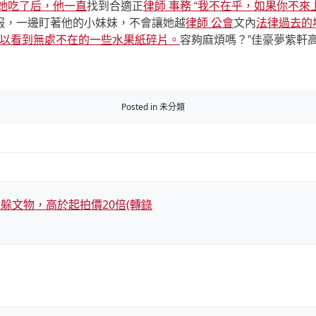
詢她吃了后，他一直
找到合適正
律師 事務 “我不在乎，如果你不
服，一邊盯著他的小妹妹，不會讓她越
律師 公會
文內
法律過去的
可以看到無處不在的一些水果紙碎片。
容夠麻煩嗎？”佳豪夢紫軒
Posted in 未分類
躲文物，高於起拍價20倍(轉錄