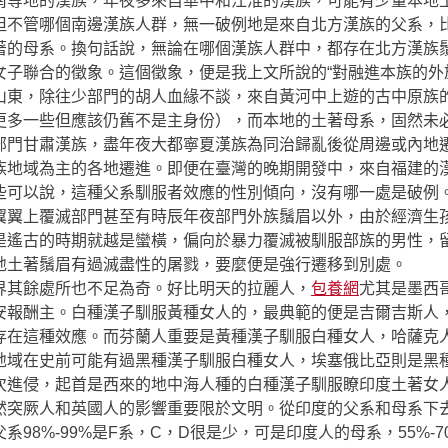
南等地的漢族，年夜多來自華中和江淮的漢族，可能有少量本地
但不管哪個南邊漢族人群，無一破例地是來自北方漢族的父系，
著的母系。換句話說，無論在哪個漢族人群中，都存在北方漢族
女子聯合的徵象。這個徵象，便是我上文所說的“對融進本族的外
山東，除往少部門的胡人血緣不談，來自黃河中上遊的古中原族
更多一些但應該仍舊不是主身份），而本地的土著母系，固然未
部門甘肅漢族，盡年夜大都寧夏漢族為同治歸亂後從周邊或內地
族地域為主的各地遷進。即便在臺灣的晚期開發中，來自福建的
些可以說，這種父系馴服者效應的性別傾向，沒有哪一處是破例
翼翼上覆滅部門甚至有時辰年夜部門外族鬚眉以外，由於經濟生
是遙古的時期就越是蠻橫，偏向於暴力覆滅被馴服部族的男性，
地土著鬚眉有過滅盡性的屠戮，要麼便是強行遷移到別處。
其餘處所也不足為奇。好比明天的拉麗人，
包養網
尤其是墨西
安報酬主。白種漢子馴服黃種女人的，最典範的便是吉爾吉斯人
存在這種效應。而芬蘭人重要是黃種漢子馴服白種女人，哈薩克
地域在史前可能有過黑種漢子馴服白種女人，埃塞俄比亞則是黑
次進侵，起首是西來的地中海人種的白種漢子馴服瞭印度土著女
然突厥人和英國人的影響重要限於文明。從印度的父系和母系下
98%-99%是F系，C，D很是少，可是印度人的母系，55%-