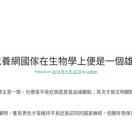
養網國傢在生物學上便是一個雄
Posted on
2018 年 9 月 20 日
by
admin
慣主意一致，也便是平易近族起首是血緣觀點；其次才是文明觀
明，隻有男性才是維持平易近族認同的國家棟樑，但願年夜傢