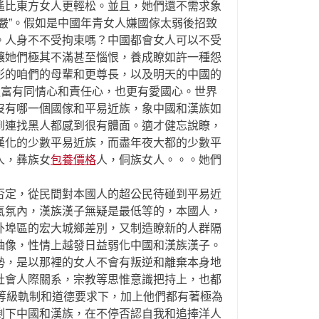
遙比東方女人更輕松。並且，她們還不需求象
嚴”。假如是中國年青女人嫌國傢太弱後招致
。人身不不受拘束嗎？中國都會女人可以不受
讓她們極其不滿甚至惱恨，養成瞭如許一種怨
影的咱們的母輩和更尊長，以及明天的中國的
更富有同情心和責任心，也更有愛國心。世界
沒有哪一個國傢和平易近族，象中國和漢族如
到連找黑人都感到很有體面。適才健忘說瞭，
漢化的少數平易近族，而盡年夜大都的少數平
人，彝族女
包養價格
人，侗族女人。。。她們
定，從民間對本國人的超公民待碰到平易近
氣氛內，漢族漢子無疑是最低等的，本國人，
外埠區的宏大城鄉差別，又制造瞭新的人群隔
抽像，性情上越發日益弱化中國和漢族漢子。
勢，是以那裡的女人不會有叛逆和離棄本身地
社會人際關系，宗教等思惟意識把持上，也都
統等級軌制和道德要求下，加上他們都有著極為
剩下中國和漢族，在不停否認自我和追捧洋人