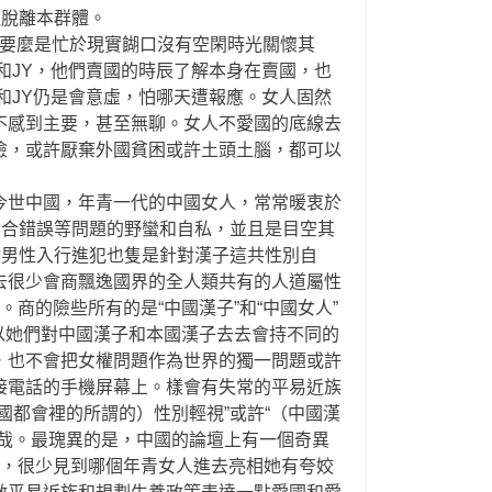
上脫離本群體。
要麼是忙於現實餬口沒有空閑時光關懷其
和JY，他們賣國的時辰了解本身在賣國，也
和JY仍是會意虛，怕哪天遭報應。女人固然
不感到主要，甚至無聊。女人不愛國的底線去
險，或許厭棄外國貧困或許土頭土腦，都可以
世中國，年青一代的中國女人，常常暖衷於
不合錯誤等問題的野蠻和自私，並且是目空其
付男性入行進犯也隻是針對漢子這共性別自
去很少會商飄逸國界的全人類共有的人道屬性
。商的險些所有的是“中國漢子”和“中國女人”
是以她們對中國漢子和本國漢子去去會持不同的
，也不會把女權問題作為世界的獨一問題或許
接電話的手機屏幕上。樣會有失常的平易近族
都會裡的所謂的）性別輕視”或許“（中國漢
哉。最瑰異的是，中國的論壇上有一個奇異
商，很少見到哪個年青女人進去亮相她有夸姣