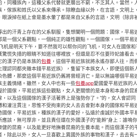
的，同種族內，這種父系代替就更層出不窮，不乏其人。當然，
族，傢族和姓氏以父系來傳承。除瞭血緣以外，在言語，文明上
，眼淚掉在紙上會是墨水暈了都是來自父系的言語，文明（除非
出的汗青上存在的父系馴服，隻想闡明一個問題：國傢，平易近
都是一個父系觀點，一個純正的雄性觀點。一個國傢，一個平易
架飞机是明天下午，要不然我可以帮你问的飞机，可女人在國傢和
漢驚慌失措的眼睛不知道往哪裡放，但還是忍不住要玲妃誰看去
它的漢子仍是本族的
包養
，這個平易近族就將永遙存鄙人往，而
生理認同都夾雜本錢平易近族），隻留下本族女人，即便這個新
染色體，那麼這個平易近族仍舊將曾經消亡。是以無論哪個平易
族主義情緒。雖然，女人中也有一些
包養app
愛國愛平易近族的
擬於國傢，平易近族這些觀點，女人更關懷的是本身和本身的昆
傢，以及這個國傢的漢子活著界上是強勢你了。”的，女人會認同
縛和灌注貫注，思惟不受拘束的女人去去會對本身的國傢和平易
勢國傢，平易近族，種族的漢子的愛好，弘遠於虔誠於外國本平易
所應該，無可厚非，並且責任還在外國漢子的“能幹”身上：誰鳴
康健的昆裔，以及能更好地撫養昆裔的生養本能。而這個漢子的
者，除此以外，女人一旦喜歡上異國外族的事物和漢子，去去有一