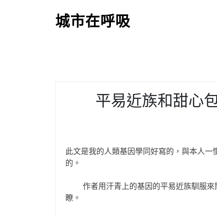
S
k
城市在呼吸
i
p
t
o
c
o
平易近族和甜心包
n
t
e
n
t
此文是我的人類基因學同好寫的，與本人一
的。
作者用汗青上的基因的平易近族馴服來闡
瞭。