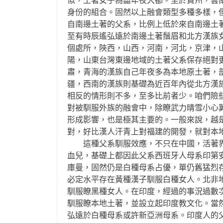
似，土著女子為盡年夜大都。至於貴州，雲
身份的組合。固然以上融會類型多種多樣，
自南邊土著的父系，比例上低於來自南邊土
至有時辰遙弘遠於南邊土著鬚眉和北方漢族
個處所，陜西，山西，河南，河北，京津，
陽，山東台灣東邊地域的土著父系保存絕對
肅，青海的漢族自己年夜多為本地原土著，
疆，西南的漢族則基礎為近百年內從北方漢
相反的情形則不多，至多比前者少。咱們險
對被馴服外族的融會中，除瞭武力晴雪小心
形成影響，也是極其主要的。一般來說，越
對，好比漢人汗青上對福建的開發，就對本
這種父系馴服效應，不只在中國，活著界
血兒，基礎上都因此父系西班牙人母系印第
庫曼，固然仍是白種母系占優，單仍舊猛烈
必定水平存在黃種漢子馴服白種女人。北非
馴服瞭黑種女人。在印度，經過的事況過數
馴服瞭本地土著，並設立起印度教文化。當
弘遠於白種母系或許新亞洲母系。印度人的父系