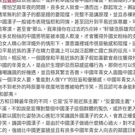
虐
包養網
政表現惱怒，或許對本國侵害中國的權益，對過錯的少
，哪怕芝麻年夜的問題，良多女人就會一湧而出，群起攻之，輿
通常無利於漢子的都是錯的要阻擋，完整不是講原理，並且赤裸
國漢子一般城市表現惱怒和同情，甚至回升到平易近族尊嚴，可
寒漠，甚至會“那么，我来接你在过去的5点钟。”轩辕浩辰雄
良多女粉絲的中國男明星被本國人欺凌，才會獲得外國女粉絲的
的女人精心崇洋媚外的情形下，潛意識裡城市很是敏感和阻擋，
和平易近族的漢子在精力意識上可以說泛起瞭亡國亡族的征兆。
相向。相反地，一個國傢和平易近族的漢子假如喜歡會商往獲得
中國的年青女人，是由於生理妒忌而惡感這種行為，那倒也可以
譏嘲譏諷的好機遇，並且極其繁言吝嗇。中國年青女人面臨中國漢
有一個洋女人要，隻能對人傢YY”的狂妄和優勝感。中國年青女
泡不到老外的時辰要年夜度地答應被咱們冷笑，而且認可本身能幹
和鄙夷。
和日韓最年夜的不同，它是“反平易近族主義”，“反愛國主義”，
外不滿，不如說是宣傳對整個中國漢子這個群體的冤仇，或許在更
喜歡以國別化姿勢決心進犯冷笑譏諷外國漢子的女人，會真正暖
笑，譏諷中國漢子，是由於中國漢子做過什麼精心過火，對不起
二的，強過比中國更富饒並且有良多中國年青女人向去的鄰國日