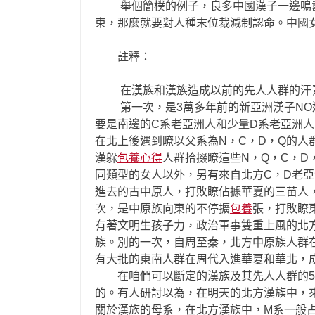
舉個簡樸的例子，良多中國漢子一邊鳴囂
束，那麼就要對人種末位裁減制認命。中國
註釋：
在漢族和漢族造成以前的先人人群的汗青
第一次，是3萬多年前的新亞洲漢子NO達
要是南邊的C系老亞洲人和少量D系老亞洲人的
在北上後遇到瞭以父系為N，C，D，Q的人
漢躲
包養心得
人群拾掇瞭這些N，Q，C，D，
同類型的女人以外，另有來自北方C，D老亞洲
進去的古中原人，打敗瞭佔據華夏的三苗人
次，是中原族向東的不停擴
包養
張，打敗瞭
有著文明生孩子力，政治軍事雙重上風的北
族。別的一次，自周至秦，北方中原族人群
有大批的東南人群在周代入進華夏和華北，
在咱們可以斷定的漢族及其先人人群的5次
的。有人研討以為，在明天的北方漢族中，來
關於漢族的母系，在北方漢族中，M系一般占