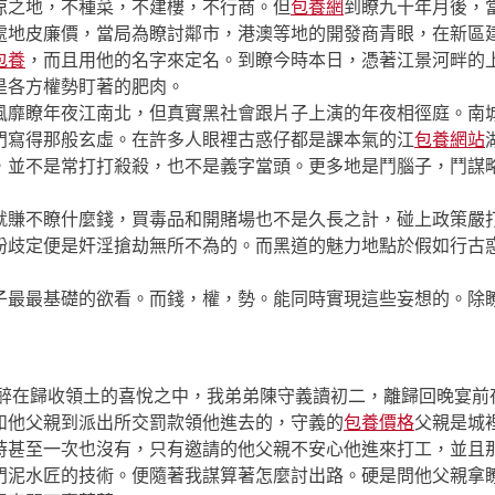
涼之地，不種菜，不建樓，不行商。但
包養網
到瞭九十年月後，
處地皮廉價，當局為瞭討鄰市，港澳等地的開發商青眼，在新區
包養
，而且用他的名字來定名。到瞭今時本日，憑著江景河畔的
是各方權勢盯著的肥肉。
靡瞭年夜江南北，但真實黑社會跟片子上演的年夜相徑庭。南城
門寫得那般玄虛。在許多人眼裡古惑仔都是課本氣的江
包養網站
，並不是常打打殺殺，也不是義字當頭。更多地是鬥腦子，鬥謀
賺不瞭什麼錢，買毒品和開賭場也不是久長之計，碰上政策嚴打
紛歧定便是奸淫搶劫無所不為的。而黑道的魅力地點於假如行古
最基礎的欲看。而錢，權，勢。能同時實現這些妄想的。除瞭
醉在歸收領土的喜悅之中，我弟弟陳守義讀初二，離歸回晚宴前夜
和他父親到派出所交罰款領他進去的，守義的
包養價格
父親是城
時甚至一次也沒有，只有邀請的他父親不安心他進來打工，並且
門泥水匠的技術。便隨著我謀算著怎麼討出路。硬是問他父親拿