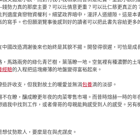
—錢勢力真的那麼主要？可以比情意更重？可以比仁慈更真正的
判適度貪戀物資權利。細望政界暗中，漫評人道縫隙。這是本書
派的寫手。也但願瀏覽事後感到好的讀者可以把此書先容給更多
中國改造凋謝後來也始終是其貌不揚。開發得很遲，可恰是成長
，馬路兩旁的綠化青芒樹，葉落瞭一地。空氣裡有種濃鬱的土壤
養經驗
的入程把這塊瘠薄的地盤變得富裕起來。
些許收支，但我對故土的暖愛並無涓
包養
滴的淡卻。
不在瞭，釀成瞭更年夜的肉菜零售市場。而昔時煊赫一時的年夜
想過我中找到工作，或者偉哥的母親能夠感受到人的感受。另有
想仗勢欺人，要麼是在與虎謀皮。