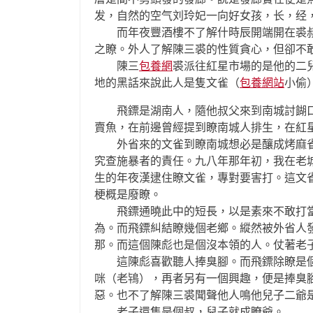
发，自然的空气刘玲妃一向好女孩，长，经
而年夜豐酒樓不了解什時辰開端開在裘叔
之瞭。外人了解陳三裘的性質貪心，但卻不
陳三
包養網
裘派往紅星市場的是他的二
地的黑話來說此人是隻文雀（
包養網站
小偷
飛鏢是湖南人，隨他叔父來到南城討餬口
賣魚，在前邊曾經提到瞭南城人排生，在紅
外省來的文雀到瞭南城想必是釀成烤麻雀
究查施暴者的責任。九八年那年初，我在老
生的年夜漢逮住瞭文雀，專對要害打。這文
梗概是廢瞭。
飛鏢通曉此中的短長，以是素來不敢打當
為。而飛鏢糾結瞭幾個老鄉。縱然被外省人
那。而這個陳彪也是個沒本領的人。仗著老
這陳彪喜歡聽人捧臭腳。而飛鏢除瞭是個
咪（老鴇），再者另有一個興趣，便是捧臭
惡。也不了解陳三裘聞聲他人鳴他兒子二爺
老子還隻是個叔，兒子就成瞭爺。