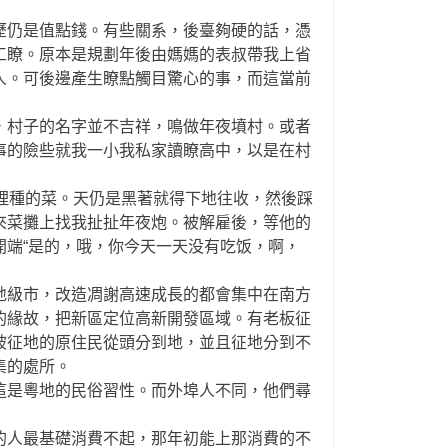
仍是值點錢。有些關系，後臺夠硬的話，憑
工瞭。原本是規劃年後由媽媽的表叔帶我上省
人。可後邊產生瞭點觸目驚心的事，而這當前
村子的名字並不吉祥，鳴做年夜墳村。或者
事的險些就我一小我私家讀瞭高中，以是在村
裡種的菜。天仍是黑著就得下地往收，然後踩
來菜攤上找我扯扯年夜炮。被解雇後，等他的
端“是的，哦，你今天一天没有吃饭，啊，
級市，改造凋謝高速成長的都會集中在南方
的緣故，把新區定位高新開發區域。有老板征
被征地的原住民從頭分到地，並且征地分到不
集的處所。
是粵地的民俗習性。而外埠人不同，他們尋
人最基礎消費不起，那年初能上那消費的不