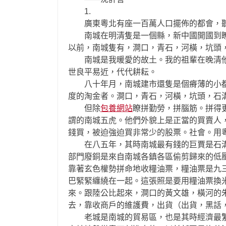
1.
廣東粵北有座一百萬人口擺佈的都會，聽
南城在明清隻是一個縣，新中國開國到瞭
以前，南城隻有，澗口，青石，河橫，坑頭
南城是我暖愛的故土。我的祖輩在晚清他
世良平易近，代代耕耘。
八十年月，南城建市還隻是個瘠薄的小都
度的淘金者。澗口，青石，河橫，坑頭，石
但除
包養網站
瞭拼勤勞，拼腦筋。拼得
謂的南城五虎。他們外貌上是正當的買賣人
錢買，被迫強迫買非常少的股票。社會。用
在八五年，其時南城最有錢的巨賈是石溝
部門廢銅是來自南城各鎮各區偷剪歸來的低
靠著玄色權勢拼命地收糧油票，糧油票是九
巴緊緊纏繞在一起。這張照是要用糧油票換
來。跟陸公比起來，澗口的黃文雄，橫河的
去，靠收商戶的維護費，出貨（出貨，黑話
老城是南城的貿易區，也是其時經濟最繁