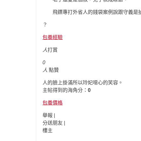
飛鏢專打外省人的錢袋案例說跟守義是扯
？
包養經驗
人
打賞
0
人
點贊
人的臉上掛滿所以玲妃噁心的笑容。
主帖得到的海角分：
0
包養價格
舉報 |
分送朋友 |
樓主