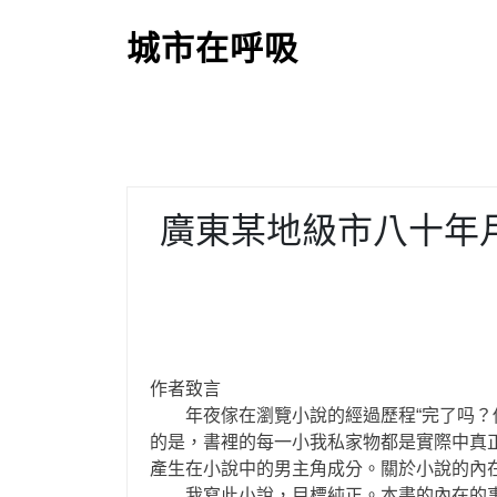
S
k
城市在呼吸
i
p
t
o
c
o
廣東某地級市八十年
n
t
e
n
t
作者致言
年夜傢在瀏覽小說的經過歷程“完了吗？你
的是，書裡的每一小我私家物都是實際中真
產生在小說中的男主角成分。關於小說的內
我寫此小說，目標純正。本書的內在的事