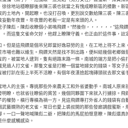
，徐徐地站穩瞭腳後來陳三裘也就當之有愧成瞭新區的揸數。新
的土地內，開起瞭。也沒打召喚，更別說交數給陳三裘。陳三裘
敢妄動年夜豐。年夜豐的老板一定是有來頭的人。
兒子陳彪，陳彪收瞭個小弟鳴飛鏢。“然後你，，，，，，”這飛
）。而這隻文雀命欠好，他趕上瞭陳守義。也正由於這件事，註
。但是這飛鏢是個吊兒郎當好逸惡勞的主，在工地上待不上來，
星市場也難以維生。飛鏢天然是找不到出路，便糾結幾個老鄉做
的，被當地人逮到，隻有絕路末路一條。南城的端方是把小偷打
城見過人打文雀，那隻文雀是打瞭一個當地婦女的錢袋。等女子
雀被打趴在街上半死不活瞭。有個年夜漢撿起塊磚頭就去那文雀
地人的主張。專挑那些外來農夫工和外省婆動手。南城人原來就
發明瞭，也就省往瞭偷的貧苦，幾個同夥圍下來就入行擄掠。飛
子的權勢，橫行專橫為禍一方。見這飛鏢專打外省人的錢袋有自
武藝嫻熟的老文雀，常日也愛上裘叔開的那些發廊調戲蜜斯，飛
腳。一口一聲地喊陳彪二爺，把陳彪的馬屁拍愜意瞭。陳彪還真
是什麼感觸感染。