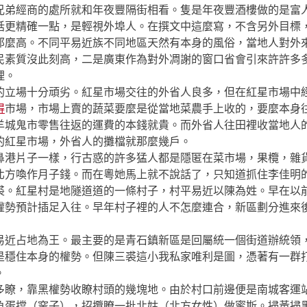
兄弟經商的處所就和年夜豐隔街相看。隻是年夜豐酒樓做的是富
話更精確一點，是輕視外埠人。在撰文中這麼寫，不含另外目標
那麼高。不同平易近族不同地區天然有本身的風俗，當地人對外
民素質沒此刻高，二是廣東作為對外凋謝的窗口省會引來許許多
理。
立場十分頑劣。紅星市場交往的外省人良多，但在紅星市場中經
得
市場，市場上賣的蔬菜要麼是從當地菜農手上收的，要麼本身
羊城鬼市零售往返的運費的本錢就貴。而外省人往田裡收當地人
的紅星市場，外省人的攤檔就那麼幾戶。
港片子一樣，行古惑的許多猛人都是隱匿在菜市場，果欖，雜貨
北方喚作月子錢。而在粵她馬上就不說話了，只知道抓住李佳明
裘。紅星村是地隧道道的一條村子，村平易近以陳為姓。早在以
權勢預計插足入往。早年村子裡的人不怎麼連合，新區劃分進來
近占地為王。最主要的是青石鎮新區是回屬統一個街道辦統領，
是穩住本身的權勢。但陳三裘這小我私家唯利是圖，憑著有一群
。
瞭，靠黑權勢收瞭村頭的幾塊地。由於村口前邊便是南城客運站
魚蛋擋（窯子），招攬瞭一批北姑（北方女性）做蜜斯。掃黃掃