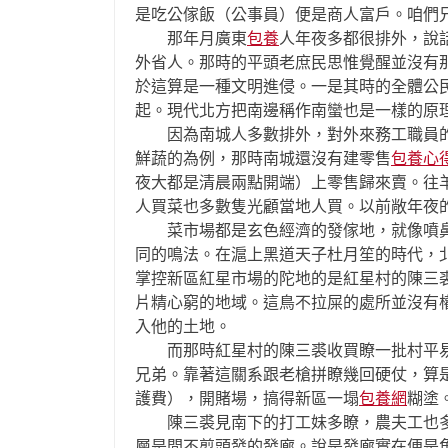
是吃公傢飯（公事員）便是商人富戶。咱們
那年月廣東
包養
人年夜多都很排外，說
外省人。那時的平頭老庶民思惟覺醒並沒有
於這算是一種文明進侵。一是其時的全體公
起。現代北方把南邊稱作南蠻也是一樣的原
因為南城人多數排外，對外來務工職員的
鮮蔬的為例，那時南城還沒有建零售
包養心
夜大都是清晨兩點開端）上零售歸來賣。往
人買菜也多數隻光顧當地人買。以前敞年夜
菜市場都是玄色經濟的發傢地，就像噴鼻
同的鳴法。在滬上黑道天子杜月笙的時代，
掌控新區紅星市場的陀地的是紅星村的陳三
片精心窮的地域。這鳥不拉屎的處所並沒有
入他的土地。
而那時紅星村的陳三裘收買瞭一批村平易
兄弟。靠著這關系跟老槍拼瞭幾回硬仗，算
護費），開賭場，搞得新區一塌
包養網
糊塗
陳三裘見南下的打工妹多瞭，農夫工也多
層是間不剪頭發的發廊。說是發廊實在便是