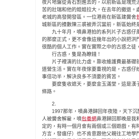
夜片地盤從青石割進去的，以前新區是塊荒
苦的壯瑞和他的姐姐拉大，在去年的撤退。
老城的高發開發區。一位港商在新區建黌舍
城新區的揸數陳三裘被弄沉當前，新區始終
九十年月，噴鼻港拍的系列片子古惑仔風
的那麼正式，更不會像這幾年出的小說把洪
很酷的個人工作。實在實際之中的古惑之徒
行古惑，隻是為瞭錢！
片子裡演的比力虛。靠收維護費最基礎就
道營生活。實在年夜傢要重視的是，古惑仔
事倍功半，解決良多不須要的貧苦。
要麼隻收遮天，要麼金玉滿堂，這是漢子最
條路。
2.
1997那年，噴鼻港歸回年夜陸，天下沉
人被黌舍解雇，噴
包養網
鼻港歸回那晚是我
定的，有時一個月會有兩個或三個遊戲，有
方言，發瘟仔）也不肯意跟他父親往工地學