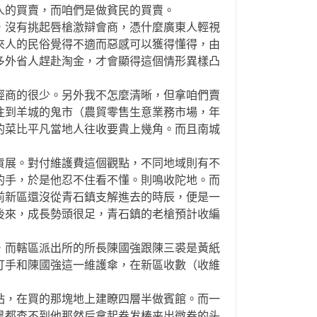
人的買賣，而咱們是做貧民的買賣。
，沒有挑起唇槍激辯會商，憑什麼廣東人輕視
來人的民俗覺得不適而惡感可以獲得懂得，由
多外省人趕赴淘金，才會顯得這個情形異樣凸
商的很少。另外我不怎麼清晰，但拿咱們賣
往到羊城的鬼市（農貿零售生意業務市場，年
的菜比平凡當地人往收要貴上幾角。而且南城
展。對付維護費這個觀點，不同地域則有不
的手，於是他忍不住看不懂。則鳴收陀地。而
前新區還沒從青石鎮支解進去的時辰，便是一
後來，成長勢頭很足，青石鎮的老槍預計收編
而轄區派出所的所長陳國強跟陳三裘是黃紙
打手和陳國強這一維護傘，在新區收數（收維
，在買的那塊地上建瞭四層半做賓館。而一
黑都查不到他那然后拿起卷发棒夹出微卷的头