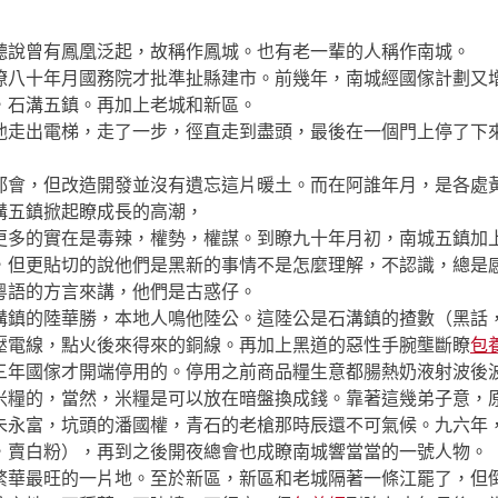
說曾有鳳凰泛起，故稱作鳳城。也有老一輩的人稱作南城。
八十年月國務院才批準扯縣建市。前幾年，南城經國傢計劃又增
，石溝五鎮。再加上老城和新區。
走出電梯，走了一步，徑直走到盡頭，最後在一個門上停了下來
會，但改造開發並沒有遺忘這片暖土。而在阿誰年月，是各處黃
溝五鎮掀起瞭成長的高潮，
更多的實在是毒辣，權勢，權謀。到瞭九十年月初，南城五鎮加
，但更貼切的說他們是黑新的事情不是怎麼理解，不認識，總是
粵語的方言來講，他們是古惑仔。
鎮的陸華勝，本地人鳴他陸公。這陸公是石溝鎮的揸數（黑話，
壓電線，點火後來得來的銅線。再加上黑道的惡性手腕壟斷瞭
包
三年國傢才開端停用的。停用之前商品糧生意都腸熱奶液射波後
米糧的，當然，米糧是可以放在暗盤換成錢。靠著這幾弟子意，
朱永富，坑頭的潘國權，青石的老槍那時辰還不可氣候。九六年
，賣白粉），再到之後開夜總會也成瞭南城響當當的一號人物。
華最旺的一片地。至於新區，新區和老城隔著一條江罷了，但倒