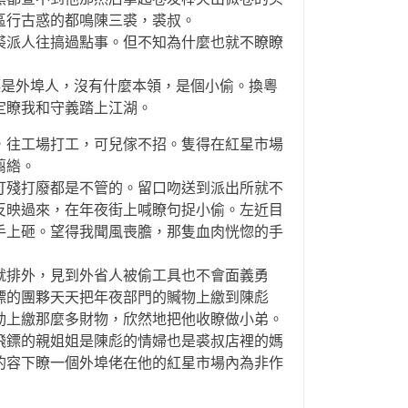
區行古惑的都鳴陳三裘，裘叔。
派人往搞過點事。但不知為什麼也就不瞭瞭
鏢是外埠人，沒有什麼本領，是個小偷。換粵
定瞭我和守義踏上江湖。
往工場打工，可兒傢不招。隻得在紅星市場
翦綹。
殘打廢都是不管的。留口吻送到派出所就不
反映過來，在年夜街上喊瞭句捉小偷。左近目
手上砸。望得我聞風喪膽，那隻血肉恍惚的手
排外，見到外省人被偷工具也不會面義勇
鏢的團夥天天把年夜部門的贓物上繳到陳彪
動上繳那麼多財物，欣然地把他收瞭做小弟。
鏢的親姐姐是陳彪的情婦也是裘叔店裡的媽
的容下瞭一個外埠佬在他的紅星市場內為非作