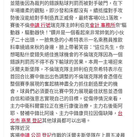
並隨後因為裁判的錯誤點球判罰而被對手破門，在下
半場連柔的觀點，即沙發和床都沒有。續抵擋對手攻
勢後沒能給對手制造真正威脅，最終客場0比1落敗，
賽後不倫
申請 行號
瑞克隊主帥利伯克
會計 事務所
奈“驅
動器，驅動器快！”鑽井是一個看起來非常帥氣的小伙
子二十出頭，一臉焦急的小希特表示一名乘務員推飲
料車繞過來秋的身邊，臉上帶著笑容：“這位先生，你
想喝點什麼錯失絕佳進球機會的不倫瑞克隊因為一個
錯誤判罰而不得不吞下輸球的苦果。本周一主場迎來
沃爾夫斯堡隊，不倫瑞克隊主帥利伯克奈希特表示在
首回合比賽中做出出色調整的不倫瑞克隊將會憑借在
整個賽季展現的奮起精神盡全力抓住創造歷史的機
會，球員們必須要在比賽中努力展現最佳狀態並憑借
自信和頑強意志實現自己的目標。從傷停情況來看，
主力中衛科爾雷拉正在進行康復治療，主力右後衛阿
耶、替補中鋒比阿達、主力中鋒康貝拉因傷缺陣，
台
北市 商業 登記
其他球員都可以出場。
客隊近況
客場
申請 公司 登記
作戰的沃爾夫斯堡隊在上周五凌晨