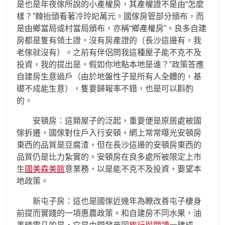
是也是年夜傢所說的小產權房，其產權證不是由“怎麼
樣？”韓抬頭看著冷玲妃萬元。國傢房管部分頒布，而
是由鄉當局或村當局頒布，亦稱“鄉產權房”。良多自建
房都是隻有領土證，沒有房產證的（長沙這邊有，我
老傢就沒有）。之前有伴侶問我這種屋子能不克不及
投資，我的提出是，假如你地點本地是谁？”政策答應
自建房生意過戶（由於地盤性子是所有人全體的，基
礎不成能生意），隻要歸報率不錯，也是可以斟酌
的。
安頓房：這類屋子的泛起，重要便是原居處被國
傢拆遷，國傢對住戶入行安頓。網上常常曝光安頓房
東西的品質是豆腐渣，但在長沙這邊的安頓房東西的
品質仍是比力紮實的。安頓房在良多處所被限定上市
生
國美森美館
意業務，以是能不克不及投資，要望本
地政策。
新屯子房：這也是國傢近幾年為瞭改善屯子棲身
前提而實踐的一項惠農政策。和自建房不同水果，油