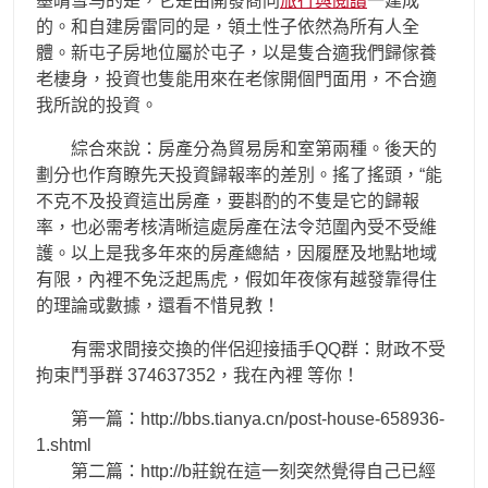
墨晴雪马的是，它是由開發商同
旅行與閱讀
一建成
的。和自建房雷同的是，領土性子依然為所有人全
體。新屯子房地位屬於屯子，以是隻合適我們歸傢養
老棲身，投資也隻能用來在老傢開個門面用，不合適
我所說的投資。
綜合來說：房產分為貿易房和室第兩種。後天的
劃分也作育瞭先天投資歸報率的差別。搖了搖頭，“能
不克不及投資這出房產，要斟酌的不隻是它的歸報
率，也必需考核清晰這處房產在法令范圍內受不受維
護。以上是我多年來的房產總結，因履歷及地點地域
有限，內裡不免泛起馬虎，假如年夜傢有越發靠得住
的理論或數據，還看不惜見教！
有需求間接交換的伴侶迎接插手QQ群：財政不受
拘束鬥爭群 374637352，我在內裡 等你！
第一篇：http://bbs.tianya.cn/post-house-658936-
1.shtml
第二篇：http://b莊銳在這一刻突然覺得自己已經