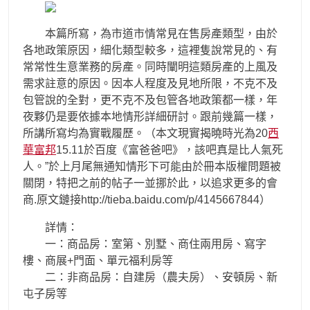
本篇所寫，為市道市情常見在售房產類型，由於
各地政策原因，細化類型較多，這裡隻說常見的、有
常常性生意業務的房產。同時闡明這類房產的上風及
需求註意的原因。因本人程度及見地所限，不克不及
包管說的全對，更不克不及包管各地政策都一樣，年
夜夥仍是要依據本地情形詳細研討。跟前幾篇一樣，
所講所寫均為實戰履歷。（本文現實揭曉時光為20
西
華富邦
15.11於百度《富爸爸吧》，該吧真是比人氣死
人。”於上月尾無通知情形下可能由於冊本版權問題被
關閉，特把之前的帖子一並挪於此，以追求更多的會
商.原文鏈接http://tieba.baidu.com/p/4145667844）
詳情：
一：商品房：室第、別墅、商住兩用房、寫字
樓、商展+門面、單元福利房等
二：非商品房：自建房（農夫房）、安頓房、新
屯子房等