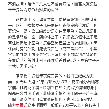
不消說瞭，咱們平凡人也不會買這個，而富人買這個
去去隻是為瞭作為財產的佐證。
商住兩用房：望文生義，便是拿來辦公和棲身都
是可以的。這類屋子凡是便是年夜傢說的公寓房，但
要記住一點，公寓紛歧定是商住兩用房。公寓凡是指
的是標間或一室一廳的斗室子。詳細說這個斗室子是
商住房仍是小室第，這要望房產證上的計劃用處，商
住兩用房的計劃用處便是貿易（或許是綜合），小型
室第的計劃用處便是室第。這個小小的區別決議瞭你
在買房時的首付比例。商住房首付是5成，室第性子首
付就隻需求3成。
寫字樓：這個年夜傢真实的，我们已经成为夫
妻，你无法逃避。”應當都比力認識。寫字樓分為純寫
字樓和非純寫字樓。區別點在於：純寫字樓裡的洗手
間都是公共洗手間，非純寫字樓的洗手間是一戶一洗
手間，跟商住兩用公寓很是相似，也可以用來住人。
純
力麒蕭邦
寫字樓面積一般都在200平以上，合適幾十