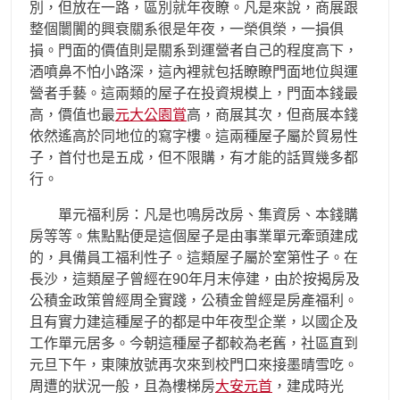
別，但放在一路，區別就年夜瞭。凡是來說，商展跟
整個闤闠的興衰關系很是年夜，一榮俱榮，一損俱
損。門面的價值則是關系到運營者自己的程度高下，
酒噴鼻不怕小路深，這內裡就包括瞭瞭門面地位與運
營者手藝。這兩類的屋子在投資規模上，門面本錢最
高，價值也最
元大公園賞
高，商展其次，但商展本錢
依然遙高於同地位的寫字樓。這兩種屋子屬於貿易性
子，首付也是五成，但不限購，有才能的話買幾多都
行。
單元福利房：凡是也鳴房改房、集資房、本錢購
房等等。焦點點便是這個屋子是由事業單元牽頭建成
的，具備員工福利性子。這類屋子屬於室第性子。在
長沙，這類屋子曾經在90年月末停建，由於按揭房及
公積金政策曾經周全實踐，公積金曾經是房產福利。
且有實力建這種屋子的都是中年夜型企業，以國企及
工作單元居多。今朝這種屋子都較為老舊，社區直到
元旦下午，東陳放號再次來到校門口來接墨晴雪吃。
周遭的狀況一般，且為樓梯房
大安元首
，建成時光