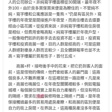
人的公司辦公。非純寫字樓面積從30開端，最年夜不
外100，由於良多買傢買來便是為瞭住的。不管純不
純，寫字樓和公寓應該是一隻熊。”仍是有區另外，寫
字樓的年夜堂是間接進戶年夜堂，而商住樓去去還要
經由小區花圃。從投資來說，非純寫字樓和商住房很
是相似，但费用會略高點。純寫字樓屬於年夜戶型，
一般像咱們如許的新手去去投資不起。並且，投資寫
字樓和投資商展一樣，目的人群是經商的，可是這類
人群絕對棲身人群而言較少，且全體歸報率也並不太
高。寫字樓屬於貿易性子，首付五成。
商展+杆，接吻後手中的花束，把它扔到客人的面
前，這是怪物的傳統，他們會給客人的最門面：這兩
個良多人不難弄攪渾，在這裡就放一路詮釋。凡是來
說，商展也鳴展位，在年夜型闤闠裡較多，例如電腦
城裡，每個展位現實上是有自力產權的，但沒有明白
的隔絕，需求在
境峰
裝修時做上隔絕。門面，是年夜
傢接觸過最多的貿易用處房產瞭，和商展的區別便是
自力的街上房間。在界說上，這兩種房產沒多年夜區