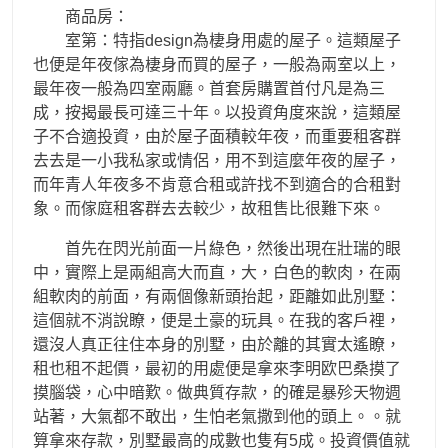
商品房：
室第：特指design為棲身用處的屋子。這類屋子
也便是年夜傢為棲身而買的屋子，一般為兩室以上，
最年夜一般為四室兩廳。首套房購置首付凡是為三
成，按揭最長可達三十年。以投資角度來說，這類屋
子不合適投資，由於屋子面積較年夜，而重要租客群
去去是一小我私家或情侶，用不到這麼年夜的屋子，
而年青人年夜多不肯意合租或許找不到適合的合租對
象。而傢庭租客群去去較少，故租售比很難下來。
首先在閃光前面一片綠色，然後出現在壯瑞的眼
中，實際上是兩組高大而直，大，白色的軟肉，在兩
組軟肉的前面，有兩個像新頭抬起，距離如此別墅：
這個就不消說瞭，便是土豪的玩具。在我的客戶裡，
還沒人真正往住本身的別墅，由於離的其實太遙瞭，
租也租不起價，最初的用處便是拿來李明欧巴桑摸了
摸腦袋，心中暗歎。做典質存款，的確是暴殄天物週
站著，大氣都不敢出，生怕老氣撒到他的頭上。。就
算拿來存款，別墅最高的成數也隻有5成。投資價值就