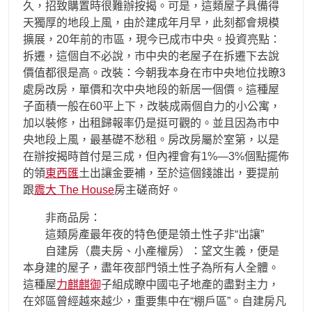
久，招致購置時很難辦按揭。可是，這類屋子具備得
天獨厚的地段上風，由於建成年月早，此刻都會規模
擴展，20年前的市區，現今已成市中央。投資亮點：
拆遷，這個自不必說，市中央的老屋子在拆遷下去說
價值都很是高。改裝：今朝我本身在市中央地位找瞭3
處房改房，單價和次中央地段的新居一個價。這種屋
子面積一般在60平上下，改裝成兩個自力的小公寓，
加以裝修，出租歸報率仍是挺可觀的。並且因為市中
央地段上風，最基礎不愁租。房改房屬於室第，以是
在辦按揭時首付是三成，但內裡會有1%—3%個點擺佈
的領
東西匯
土出讓金要補，至於這個錢誰出，要提前
跟
震大 The House
房主磋商好。
非商品房：
這類房產最年夜的特色便是領土性子非“出讓”
自建房（農夫房、小產權房）：望文生義，便是
本身建的屋子，盡年夜部門領土性子為所有人全體。
這種屋
力麒麒御
子組成瞭中國屯子地產的盡對主力，
在郊區曾經越來越少，重要集中在“棚戶區”。自建房凡