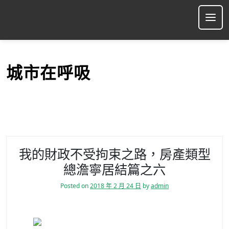
S
k
Ope
i
p
t
o
城市在呼吸
c
o
n
t
e
n
t
我的財政不受拘束之路，房產類型
總澹寧居結篇之六
Posted on
2018 年 2 月 24 日
by
admin