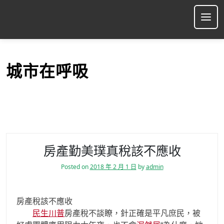
S
k
Ope
i
p
t
o
城市在呼吸
c
o
n
t
e
n
t
房產勤美璞真稅該不應收
Posted on
2018 年 2 月 1 日
by
admin
房產稅該不應收
民生川普
房產稅不談瞭，針正確是平凡庶民，被